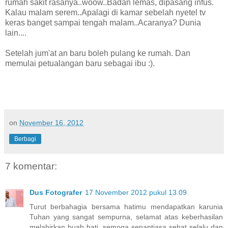
rumah sakit rasanya..woow..Badan lemas, dipasang infus.
Kalau malam serem..Apalagi di kamar sebelah nyetel tv
keras banget sampai tengah malam..Acaranya? Dunia
lain....
Setelah jum'at an baru boleh pulang ke rumah. Dan
memulai petualangan baru sebagai ibu :).
on
November 16, 2012
Berbagi
7 komentar:
Dus Fotografer
17 November 2012 pukul 13.09
Turut berbahagia bersama hatimu mendapatkan karunia
Tuhan yang sangat sempurna, selamat atas keberhasilan
melahirkan buah hati, semoga senantiasa sehat selalu dan