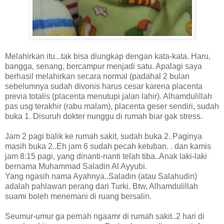
Melahirkan itu...tak bisa diungkap dengan kata-kata. Haru,
bangga, senang, bercampur menjadi satu. Apalagi saya
berhasil melahirkan secara normal (padahal 2 bulan
sebelumnya sudah divonis harus cesar karena placenta
previa totalis (placenta menutupi jalan lahir). Alhamdulillah
pas usg terakhir (rabu malam), placenta geser sendiri, sudah
buka 1. Disuruh dokter nunggu di rumah biar gak stress.
Jam 2 pagi balik ke rumah sakit, sudah buka 2. Paginya
masih buka 2..Eh jam 6 sudah pecah ketuban. . dan kamis
jam 8:15 pagi, yang dinanti-nanti telah tiba..Anak laki-laki
bernama Muhammad Saladin Al Ayyubi.
Yang ngasih nama Ayahnya..Saladin (atau Salahudin)
adalah pahlawan perang dari Turki. Btw, Alhamdulillah
suami boleh menemani di ruang bersalin.
Seumur-umur ga pernah ngaamr di rumah sakit..2 hari di