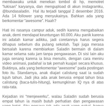
membawaku untuk menekan tombol di hp, memotret
“lukisan” karyanya, dan mengupload di akun instagramku,
@bundasaladin. Hal itu terjadi tanggal 2 desember 2016.
Ada 14 follower yang menyukainya. Bahkan ada yang
berkomentar “awesome”. Haah?
Hati ini rasanya campur aduk, sedih karena mengabaikan
anak, demi mendapat keuntungan 60.000. Aku panik karena
ini adalah kamar adikku, jadi coretannya harus segera
dihapus sebelum dia pulang sekolah. Tapi juga merasa
bersalah karena membiarkan Saladin bermain di dalam
kamar selama satu jam tanpa pengawasan. Di sisi lain aku
juga senang karena ia bisa menulis, dengan cara meniru
video animasi, padahal ia tak pernah kuajari secara khusus.
Buktinya, ada yang berkomentar “awesome” pada postingan
foto itu. Standarnya, anak diajari calistung saat ia sudah
tujuh tahun. Jadi jika ada anak berusia empat tahun bisa
calistung (baca-tulis-hitung), kemungkinan IQ nya di atas
rata-rata.
Kejadian ini “menjewerku”, walau Saladin sudah berusia
empat tahun ia masih butuh perhatian dan pengawasan
yang ketat. Aku percaya tak ada anak yang nakal, hanya