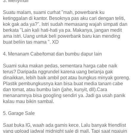
3. Menyindir
Suatu malam, suami curhat "mah, powerbank ku
ketinggalan di kantor. Besoknya pas aku cari dengan teliti,
kok gak ada ya?". Istri sudah memasang wajah simpati dan
berkata "Lain kali hati-hati ya pa. Makanya, jangan medit
ama istri. Uang untuk beli powerbank baru kan mending
buat beliin tas mama ". XD
4. Menanam Cabe/tomat dan bumbu dapur lain
Suami suka makan pedas, sementara harga cabe naik
terus? Daripada nggrundel karena uang belanja gak
dinaikkan, lebih baik ambil pot atau bungkus minyak goreng.
Plastik pembungkusnya kan bisa buat media tanam cabe
dan tomat, atau bumbu lain (jahe, kunyit, dll).Cara
menanamnya bisa googling sendiri ya. Jadi ga usah panik
kalau mau bikin sambal.
5. Garage Sale
Saat buka IG, waah ada gamis kece. Lalu banyak friendlist
yang upload jadwal midnight sale di mall. Tapi saat ngajuin