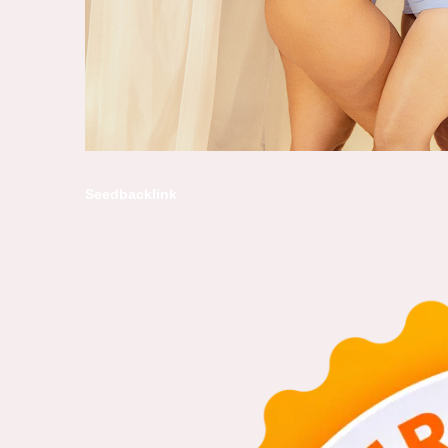
Seedbacklink