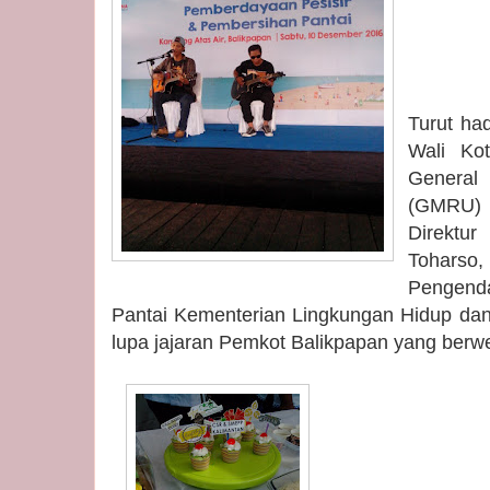
Turut had
Wali Kot
Genera
(GMRU) 
Direktu
Toharso,
Pengenda
Pantai Kementerian Lingkungan Hidup da
lupa jajaran Pemkot Balikpapan yang berw