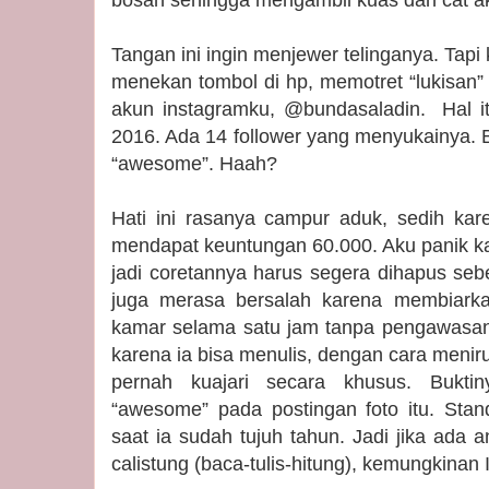
bosan sehingga mengambil kuas dan cat akr
Tangan ini ingin menjewer telinganya. Ta
menekan tombol di hp, memotret “lukisan”
akun instagramku, @bundasaladin. Hal it
2016. Ada 14 follower yang menyukainya.
“awesome”. Haah?
Hati ini rasanya campur aduk, sedih ka
mendapat keuntungan 60.000. Aku panik ka
jadi coretannya harus segera dihapus seb
juga merasa bersalah karena membiarka
kamar selama satu jam tanpa pengawasan. 
karena ia bisa menulis, dengan cara meniru
pernah kuajari secara khusus. Bukti
“awesome” pada postingan foto itu. Stand
saat ia sudah tujuh tahun. Jadi jika ada 
calistung (baca-tulis-hitung), kemungkinan I