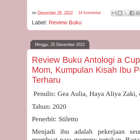
on
Desember 28, 2022
14 komentar:
Label:
Review Buku
Minggu, 25 Desember 2022
Review Buku Antologi a Cup 
Mom, Kumpulan Kisah Ibu Pe
Terharu
Penulis: Gea Aulia, Haya Aliya Zaki, 
Tahun: 2020
Penerbit: Stiletto
Menjadi ibu adalah pekerjaan se
membuat para mommy tertekan. Bagai