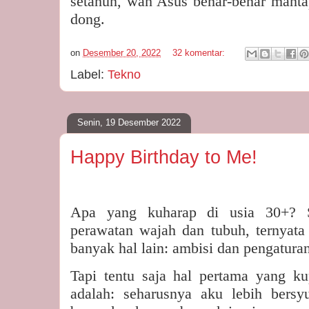
setahun, wah Asus benar-benar mantap
dong.
on
Desember 20, 2022
32 komentar:
Label:
Tekno
Senin, 19 Desember 2022
Happy Birthday to Me!
Apa yang kuharap di usia 30+? S
perawatan wajah dan tubuh, ternyata 
banyak hal lain: ambisi dan pengatura
Tapi tentu saja hal pertama yang kup
adalah: seharusnya aku lebih bersy