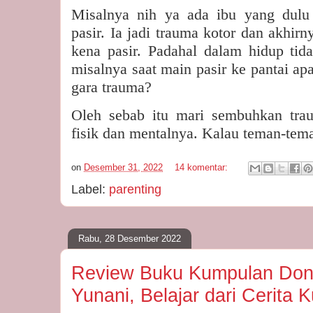
Misalnya nih ya ada ibu yang dulu
pasir. Ia jadi trauma kotor dan akhirn
kena pasir. Padahal dalam hidup tid
misalnya saat main pasir ke pantai ap
gara trauma?
Oleh sebab itu mari sembuhkan trau
fisik dan mentalnya. Kalau teman-tem
on
Desember 31, 2022
14 komentar:
Label:
parenting
Rabu, 28 Desember 2022
Review Buku Kumpulan Don
Yunani, Belajar dari Cerita 