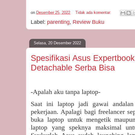
on
Desember 25, 2022
Tidak ada komentar:
Label:
parenting
,
Review Buku
Selasa, 20 Desember 2022
Spesifikasi Asus Expertboo
Detachable Serba Bisa
-Apalah aku tanpa laptop-
Saat ini laptop jadi gawai andal
pekerjaan. Apalagi bagi freelancer sep
buka laptop untuk mengetik maupu
laptop yang speknya maksimal untu