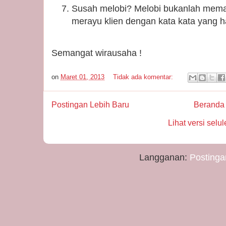
Susah melobi? Melobi bukanlah memak
merayu klien dengan kata kata yang h
Semangat wirausaha !
on
Maret 01, 2013
Tidak ada komentar:
Postingan Lebih Baru
Beranda
Lihat versi selul
Langganan:
Postinga