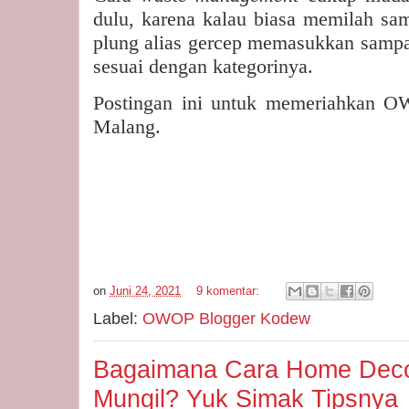
dulu, karena kalau biasa memilah sa
plung alias gercep memasukkan sampa
sesuai dengan kategorinya.
Postingan ini untuk memeriahkan 
Malang.
on
Juni 24, 2021
9 komentar:
Label:
OWOP Blogger Kodew
Bagaimana Cara Home Dec
Mungil? Yuk Simak Tipsnya