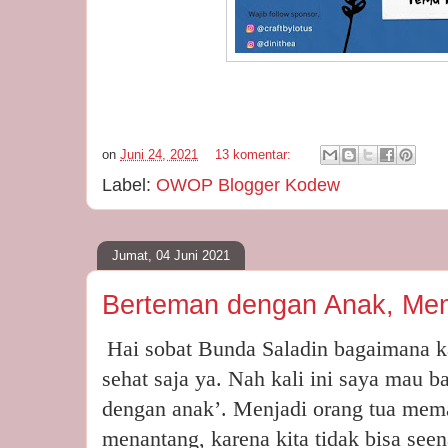
on
Juni 24, 2021
13 komentar:
Label:
OWOP Blogger Kodew
Jumat, 04 Juni 2021
Berteman dengan Anak, Me
Hai sobat Bunda Saladin bagaimana 
sehat saja ya. Nah kali ini saya mau 
dengan anak’. Menjadi orang tua mem
menantang, karena kita tidak bisa se