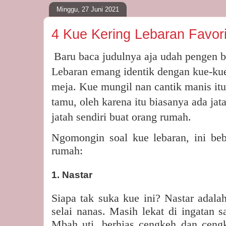
Minggu, 27 Juni 2021
4 Kue Kering Lebaran Favor
Baru baca judulnya aja udah pengen 
Lebaran emang identik dengan kue-kue 
meja. Kue mungil nan cantik manis itu 
tamu, oleh karena itu biasanya ada j
jatah sendiri buat orang rumah.
Ngomongin soal kue lebaran, ini bebe
rumah:
1. Nastar
Siapa tak suka kue ini? Nastar adala
selai nanas. Masih lekat di ingatan 
Mbah uti, berhias cengkeh dan ceng