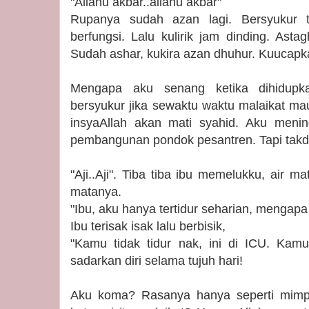
"Allahu akbar..allahu akbar"
Rupanya sudah azan lagi. Bersyukur t
berfungsi. Lalu kulirik jam dinding. Asta
Sudah ashar, kukira azan dhuhur. Kuucapkan
Mengapa aku senang ketika dihidupk
bersyukur jika sewaktu waktu malaikat m
insyaAllah akan mati syahid. Aku meni
pembangunan pondok pesantren. Tapi takdir
"Aji..Aji". Tiba tiba ibu memelukku, air 
matanya.
"Ibu, aku hanya tertidur seharian, mengap
Ibu terisak isak lalu berbisik,
"Kamu tidak tidur nak, ini di ICU. Kam
sadarkan diri selama tujuh hari!
Aku koma? Rasanya hanya seperti mimp