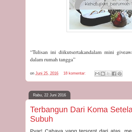
“Tulisan ini diikutsertakandalam mini give
dalam rumah tangga”
on
Juni 25, 2016
18 komentar:
Rabu, 22 Juni 2016
Terbangun Dari Koma Setel
Subuh
Pyar! Cahaya yang tersorot dari atas, me