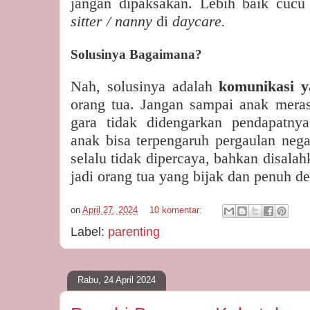
jangan dipaksakan. Lebih baik cucu 
sitter / nanny
di
daycare.
Solusinya Bagaimana?
Nah, solusinya adalah
komunikasi 
orang tua. Jangan sampai anak merasa
gara tidak didengarkan pendapatnya
anak bisa terpengaruh pergaulan negat
selalu tidak dipercaya, bahkan disala
jadi orang tua yang bijak dan penuh d
on
April 27, 2024
10 komentar:
Label:
parenting
Rabu, 24 April 2024