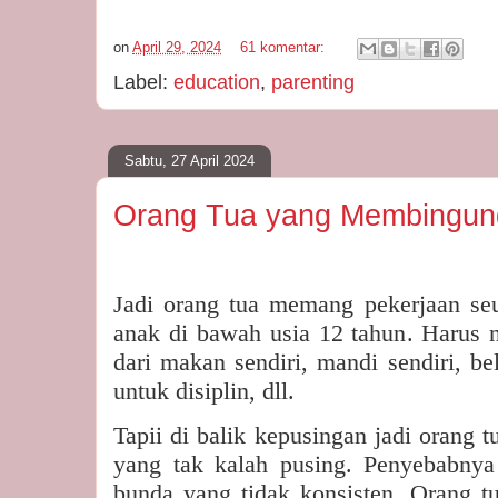
on
April 29, 2024
61 komentar:
Label:
education
,
parenting
Sabtu, 27 April 2024
Orang Tua yang Membingun
Jadi orang tua memang pekerjaan se
anak di bawah usia 12 tahun. Harus n
dari makan sendiri, mandi sendiri, be
untuk disiplin, dll.
Tapii di balik kepusingan jadi orang t
yang tak kalah pusing. Penyebabnya
bunda yang tidak konsisten. Orang tu