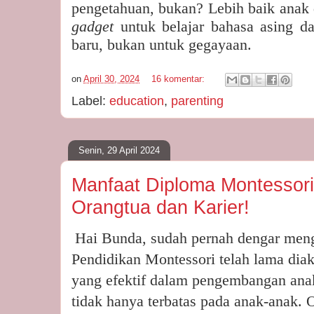
pengetahuan, bukan? Lebih baik anak
gadget
untuk belajar bahasa asing 
baru, bukan untuk gegayaan.
on
April 30, 2024
16 komentar:
Label:
education
,
parenting
Senin, 29 April 2024
Manfaat Diploma Montessori
Orangtua dan Karier!
Hai Bunda, sudah pernah dengar men
Pendidikan Montessori telah lama dia
yang efektif dalam pengembangan an
tidak hanya terbatas pada anak-anak. 