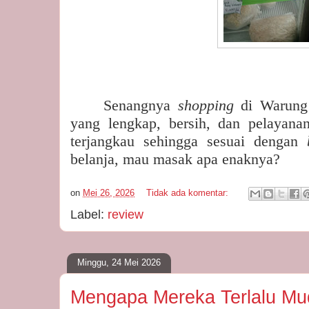
Senangnya
shopping
di Warung
yang lengkap, bersih, dan pelayana
terjangkau sehingga sesuai dengan
belanja, mau masak apa enaknya?
on
Mei 26, 2026
Tidak ada komentar:
Label:
review
Minggu, 24 Mei 2026
Mengapa Mereka Terlalu M