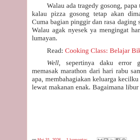
Walau ada tragedy gosong, papa 
kalau pizza gosong tetap akan dim
Cuma bagian pinggir dan rasa daging s
Walau agak nyesek ya mengingat ha
lumayan.
Read:
Cooking Class: Belajar Bi
Well,
sepertinya daku error g
memasak marathon dari hari rabu samp
apa, membahagiakan keluarga kecilku d
lewat makanan enak. Bagaimana libur
on
Mei 31, 2026
1 komentar: