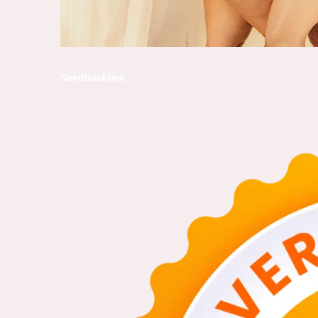
Seedbacklink