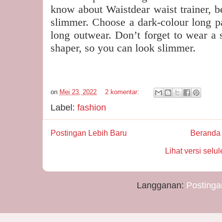
know about Waistdear waist trainer, b
slimmer. Choose a dark-colour long pan
long outwear. Don’t forget to wear a 
shaper, so you can look slimmer.
on
Mei 23, 2022
2 komentar:
Label:
fashion
Postingan Lebih Baru
Beranda
Lihat versi selul
Langganan:
Postinga