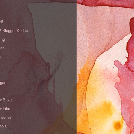
if
Blogger Kodew
ing
han
s
gan
w Buku
w Film
 series
bola