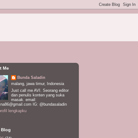
t Me
Bunda Saladin
malang, jawa timur, Indonesia
Just call me AVI. Seorang editor
dan penulis konten yang suka
masak. email:
ina86@gmail.com IG: @bundasaladin
profil lengkapku
 Blog