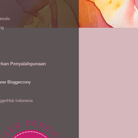
enulis
ing
rkan Penyalahgunaan