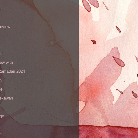
e
review
tif
iew with
amadan 2024
n
le
sekawan
age
is