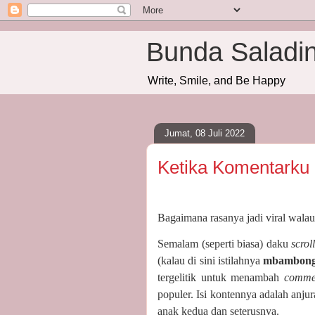
Bunda Saladi
Write, Smile, and Be Happy
Jumat, 08 Juli 2022
Ketika Komentarku
Bagaimana rasanya jadi viral walau
Semalam (seperti biasa) daku
scrol
(kalau di sini istilahnya
mbambon
tergelitik untuk menambah
comm
populer. Isi kontennya adalah anju
anak kedua dan seterusnya.