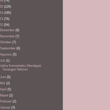
26
(74)
25
(126)
24
(185)
23
(76)
22
(54)
Desember
(9)
November
(7)
Oktober
(7)
September
(6)
Agustus
(5)
Juli
(1)
Ketika Komentarku Mendapat
Serangan Netizen
Juni
(5)
Mei
(2)
April
(5)
Maret
(2)
Februari
(2)
Januari
(3)