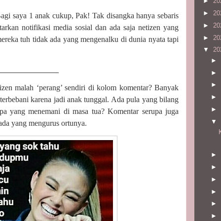
►
20
►
20
 Bagi saya 1 anak cukup, Pak! Tak disangka hanya sebaris
►
20
rkan notifikasi media sosial dan ada saja netizen yang
►
20
reka tuh tidak ada yang mengenalku di dunia nyata tapi
▼
20
►
►
►
tizen malah ‘perang’ sendiri di kolom komentar? Banyak
►
terbebani karena jadi anak tunggal. Ada pula yang bilang
►
iapa yang menemani di masa tua? Komentar serupa juga
▼
 ada yang mengurus ortunya.
►
►
►
►
►
►