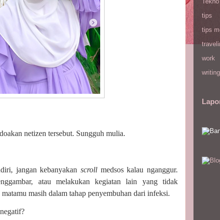
Tekno
tips
tips m
travel
work
writing
Lapo
doakan netizen tersebut. Sungguh mulia.
endiri, jangan kebanyakan
scroll
medsos kalau nganggur.
nggambar, atau melakukan kegiatan lain yang tidak
 matamu masih dalam tahap penyembuhan dari infeksi.
negatif?