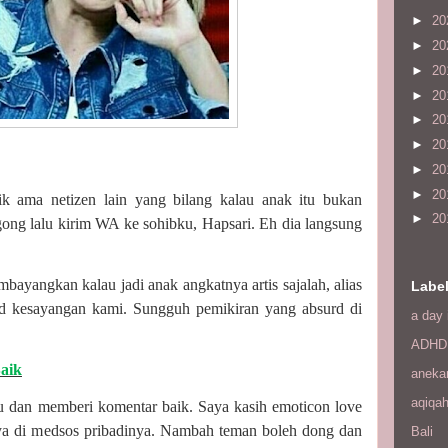
►
20
►
20
►
20
►
20
►
20
►
20
►
20
►
20
k ama netizen lain yang bilang kalau anak itu bukan
►
20
gong lalu kirim WA ke sohibku, Hapsari. Eh dia langsung
ayangkan kalau jadi anak angkatnya artis sajalah, alias
Labe
and kesayangan kami. Sungguh pemikiran yang absurd di
a day 
ADHD
aik
aneka
aqiqa
uju dan memberi komentar baik. Saya kasih emoticon love
ya di medsos pribadinya. Nambah teman boleh dong dan
Bali