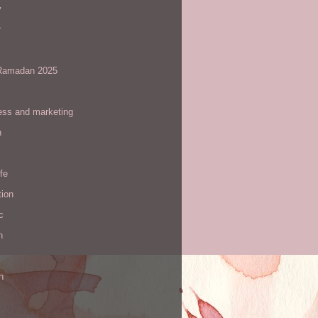
y
r
amadan 2025
ess and marketing
n
ife
tion
c
h
n