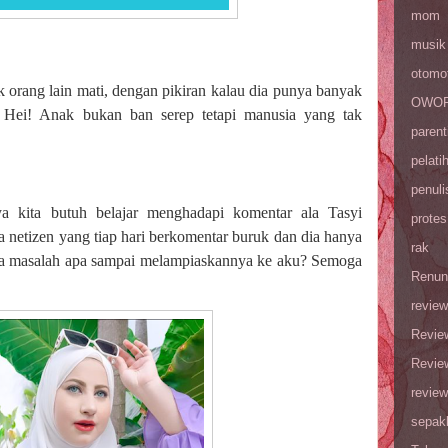
mom
musik
otomot
 orang lain mati, dengan pikiran kalau dia punya banyak
OWOP 
. Hei! Anak bukan ban serep tetapi manusia yang tak
parent
pelati
penuli
a kita butuh belajar menghadapi komentar ala Tasyi
protes
da netizen yang tiap hari berkomentar buruk dan dia hanya
rak
a masalah apa sampai melampiaskannya ke aku? Semoga
Renun
review
Revie
Revie
review
sepak