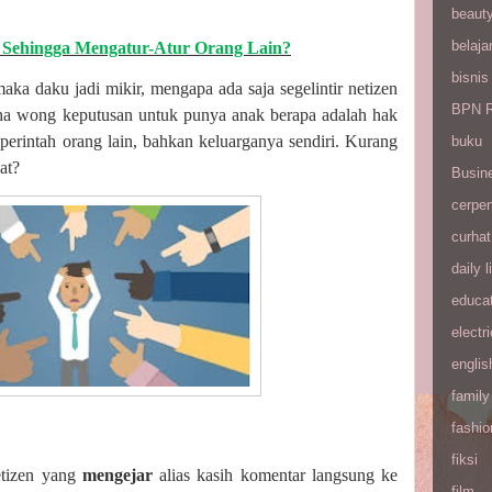
beaut
belaja
 Sehingga Mengatur-Atur Orang Lain?
bisnis
aka daku jadi mikir, mengapa ada saja segelintir netizen
BPN R
ha wong keputusan untuk punya anak berapa adalah hak
perintah orang lain, bahkan keluarganya sendiri. Kurang
buku
at?
Busin
cerpe
curhat
daily l
educa
electri
englis
family
fashio
fiksi
etizen yang
mengejar
alias kasih komentar langsung ke
film