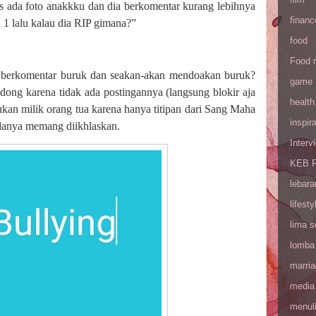
s ada foto anakkku dan dia berkomentar kurang lebihnya
financ
1 lalu kalau dia RIP gimana?”
food
Food 
ia berkomentar buruk dan seakan-akan mendoakan buruk?
game
dong karena tidak ada postingannya (langsung blokir aja
health
an milik orang tua karena hanya titipan dari Sang Maha
inspira
adanya memang diikhlaskan.
Interv
KEB R
lebara
lifesty
lima 
lomba
marri
media
menul