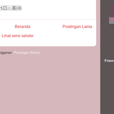
Beranda
Postingan Lama
Lihat versi seluler
ngganan:
Postingan (Atom)
Frie