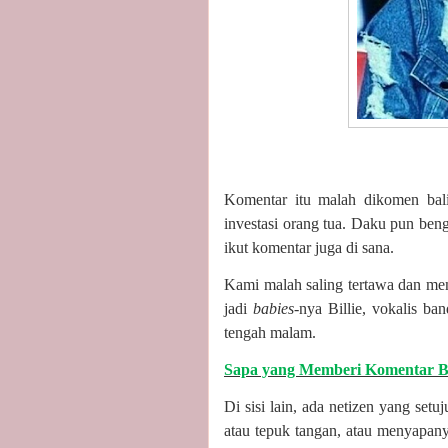
Komentar itu malah dikomen bali
investasi orang tua. Daku pun ben
ikut komentar juga di sana.
Kami malah saling tertawa dan memb
jadi
babies
-nya Billie, vokalis b
tengah malam.
Sapa yang Memberi Komentar B
Di sisi lain, ada netizen yang set
atau tepuk tangan, atau menyapan