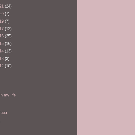
21
(24)
20
(7)
19
(7)
17
(12)
16
(25)
15
(16)
14
(13)
13
(3)
12
(10)
l
in my life
rupa
h