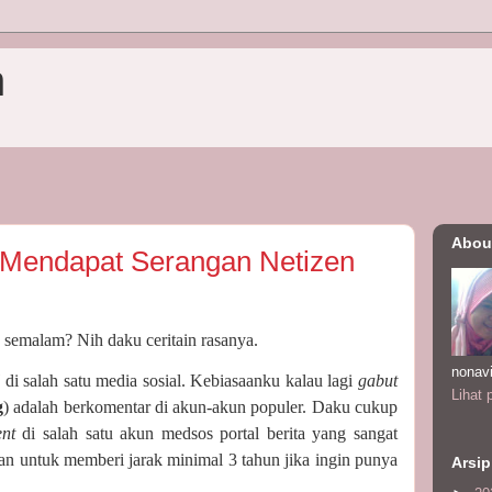
n
Abou
 Mendapat Serangan Netizen
 semalam? Nih daku ceritain rasanya.
nonav
l
di salah satu media sosial. Kebiasaanku kalau lagi
gabut
Lihat 
g
) adalah berkomentar di akun-akun populer. Daku cukup
ent
di salah satu akun medsos portal berita yang sangat
ran untuk memberi jarak minimal 3 tahun jika ingin punya
Arsip