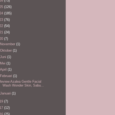
26
(73)
25
(126)
24
(185)
23
(76)
22
(54)
21
(24)
20
(7)
November
(1)
Oktober
(1)
Juni
(1)
Mei
(1)
April
(1)
Februari
(1)
Review Azalea Gentle Facial
Wash Wonder Skin, Sabu...
Januari
(1)
19
(7)
17
(12)
16
(25)