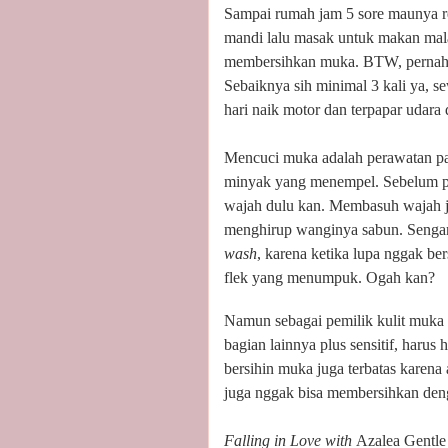
Sampai rumah jam 5 sore maunya r
mandi lalu masak untuk makan mala
membersihkan muka. BTW, pernah in
Sebaiknya sih minimal 3 kali ya, s
hari naik motor dan terpapar udara 
Mencuci muka adalah perawatan p
minyak yang menempel. Sebelum pak
wajah dulu kan. Membasuh wajah j
menghirup wanginya sabun. Sengan
wash
, karena ketika lupa nggak be
flek yang menumpuk. Ogah kan?
Namun sebagai pemilik kulit muka
bagian lainnya plus sensitif, harus h
bersihin muka juga terbatas karena
juga nggak bisa membersihkan den
Falling in Love with
Azalea Gentle