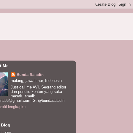
t Me
Bunda Saladin
malang, jawa timur, Indonesia
Just call me AVI. Seorang editor
dan penulis konten yang suka
masak. email:
ina86@gmail.com IG: @bundasaladin
profil lengkapku
 Blog