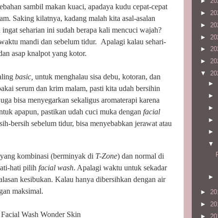
►
20
ebahan sambil makan kuaci, apadaya kudu cepat-cepat
►
20
m. Saking kilatnya, kadang malah kita asal-asalan
►
20
gat seharian ini sudah berapa kali mencuci wajah?
►
20
ewaktu mandi dan sebelum tidur.
Apalagi kalau sehari-
►
20
dan asap knalpot yang kotor.
►
20
▼
20
aling
basic,
untuk menghalau sisa debu, kotoran, dan
►
ai serum dan krim malam, pasti kita udah bersihin
►
uga bisa menyegarkan sekaligus aromaterapi karena
►
tuk apapun, pastikan udah cuci muka dengan
facial
►
rsih-bersih sebelum tidur, bisa menyebabkan jerawat atau
►
▼
 yang kombinasi (berminyak di
T-Zone
) dan normal di
ati-hati pilih
facial wash
. Apalagi waktu untuk sekadar
►
 alasan kesibukan. Kalau hanya dibersihkan dengan air
gan maksimal.
►
20
►
20
 Facial Wash Wonder Skin
►
20