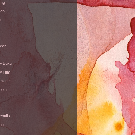
ing
han
s
gan
w Buku
w Film
 series
bola
enulis
ing