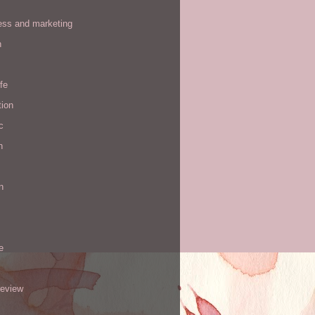
ess and marketing
n
ife
tion
c
h
n
e
review