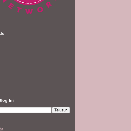
nds
Blog Ini
da