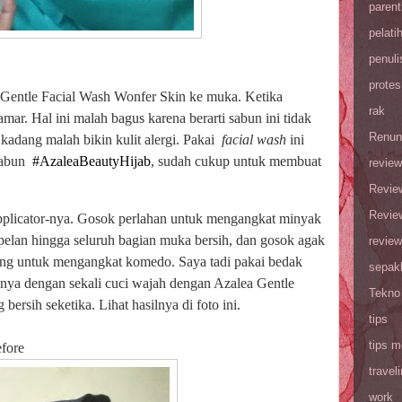
parent
pelati
penuli
protes
 Gentle Facial Wash Wonfer Skin ke muka. Ketika
rak
mar. Hal ini malah bagus karena berarti sabun ini tidak
Renun
dang malah bikin kulit alergi. Pakai
facial wash
ini
sabun
#AzaleaBeautyHijab
, sudah cukup untuk membuat
review
Revie
Revie
pplicator-nya. Gosok perlahan untuk mengangkat minyak
pelan hingga seluruh bagian muka bersih, dan gosok agak
review
dung untuk mengangkat komedo. Saya tadi pakai bedak
sepak
 hanya dengan sekali cuci wajah dengan Azalea Gentle
Tekno
ersih seketika. Lihat hasilnya di foto ini.
tips
tips m
e
travel
work