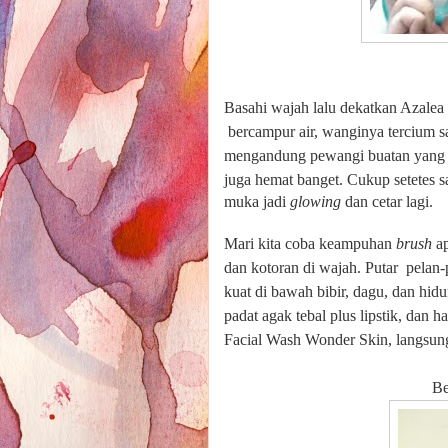
Basahi wajah lalu dekatkan Azalea
bercampur air, wanginya tercium sa
mengandung pewangi buatan yang ka
juga hemat banget.
Cukup setetes 
muka jadi
glowing
dan cetar lagi.
Mari kita coba keampuhan
brush
a
dan kotoran di wajah. Putar
pelan-
kuat di bawah bibir, dagu, dan hi
padat agak tebal plus lipstik, dan
Facial Wash Wonder Skin, langsung b
Befor