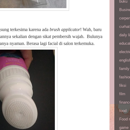
buku
Busin
cerpe
curhat
sung terkesima karena ada
brush applicator
! Wah, baru
daily l
nnya sekalian dengan sikat pembersih wajah.
Bulunya
anya nyaman. Berasa lagi facial di salon terkemuka.
educa
electri
englis
family
fashio
fiksi
film
financ
food
Food 
game