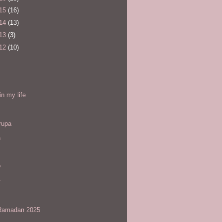
15
(16)
14
(13)
13
(3)
12
(10)
l
in my life
rupa
h
y
r
amadan 2025