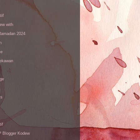
tif
iew with
amadan 2024
n
le
sekawan
age
is
if
Blogger Kodew