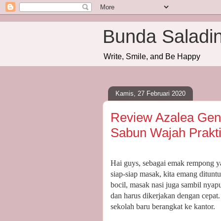
Bunda Saladi
Write, Smile, and Be Happy
Kamis, 27 Februari 2020
Review Azalea Gent
Sabun Wajah Prakt
Hai guys, sebagai emak rempong ya
siap-siap masak, kita emang ditunt
bocil, masak nasi juga sambil nya
dan harus dikerjakan dengan cepat.
sekolah baru berangkat ke kantor.