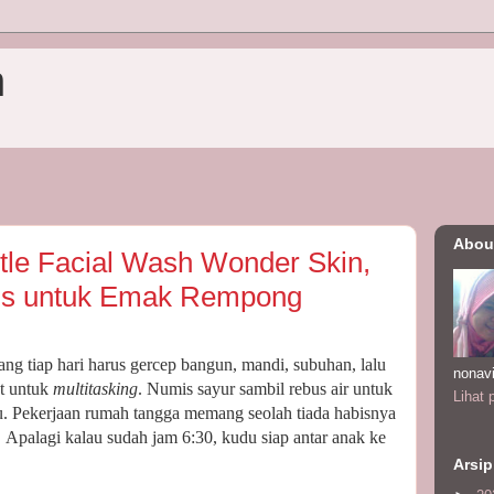
n
Abou
le Facial Wash Wonder Skin,
is untuk Emak Rempong
ng tiap hari harus gercep bangun, mandi, subuhan, lalu
nonav
ut untuk
multitasking
. Numis sayur sambil rebus air untuk
Lihat 
pu. Pekerjaan rumah tangga memang seolah tiada habisnya
Apalagi kalau sudah jam 6:30, kudu siap antar anak ke
Arsip