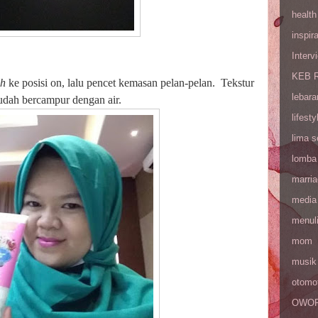
health
inspira
Interv
KEB R
sh
ke posisi on, lalu pencet kemasan pelan-pelan.
Tekstur
lebara
mudah bercampur dengan air.
lifesty
lima 
lomba
marri
media
menul
mom
musik
otomot
OWOP 