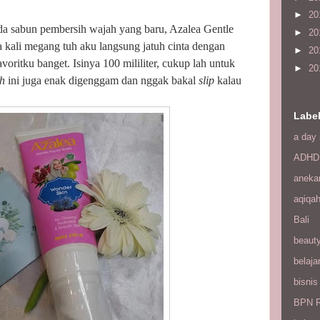
►
20
da sabun pembersih wajah yang baru, Azalea Gentle
►
20
 kali megang tuh aku langsung jatuh cinta dengan
►
20
favoritku banget. Isinya 100 mililiter, cukup lah untuk
►
20
h
ini juga enak digenggam dan nggak bakal
slip
kalau
Labe
a day 
ADHD
aneka
aqiqa
Bali
beaut
belaja
bisnis
BPN R