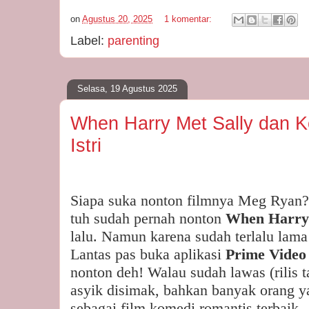
on
Agustus 20, 2025
1 komentar:
Label:
parenting
Selasa, 19 Agustus 2025
When Harry Met Sally dan 
Istri
Siapa suka nonton filmnya Meg Ryan
tuh sudah pernah nonton
When Harry
lalu. Namun karena sudah terlalu lama
Lantas pas buka aplikasi
Prime Vide
nonton deh! Walau sudah lawas (rilis 
asyik disimak, bahkan banyak orang 
sebagai film komedi romantis terbaik.