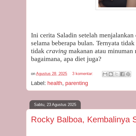
Ini cerita Saladin setelah menjalankan 
selama beberapa bulan. Ternyata tidak 
tidak
craving
makanan atau minuman 
bagaimana, apa diet juga?
on
Agustus 28, 2025
3 komentar:
Label:
health
,
parenting
Sabtu, 23 Agustus 2025
Rocky Balboa, Kembalinya S