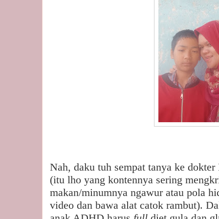
Nah, daku tuh sempat tanya ke dokter 
(itu lho yang kontennya sering mengkri
makan/minumnya ngawur atau pola hi
video dan bawa alat catok rambut). Da
anak ADHD harus
full
diet gula dan g