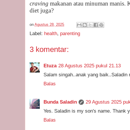
craving
makanan atau minuman manis. K
diet juga?
on
Agustus 28, 2025
Label:
health
,
parenting
3 komentar:
Etuza
28 Agustus 2025 pukul 21.13
Salam singah..anak yang baik..Saladin
Balas
Bunda Saladin
29 Agustus 2025 puk
Yes. Saladin is my son's name. Thank yo
Balas