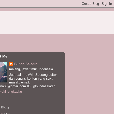
t Me
Bunda Saladin
malang, jawa timur, Indonesia
Just call me AVI. Seorang editor
dan penulis konten yang suka
masak. email:
ina86@gmail.com IG: @bundasaladin
profil lengkapku
 Blog