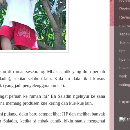
review
Revie
Revie
review
sepak
Tekno
tips
tips m
travel
ukan di rumah seseorang. Mbak cantik yang dulu pernah
work
din), sekitar setahun lalu. Kala itu daku ikut kursus
writing
(yang jadi penyelenggara kursus).
ngat pernah ke rumah itu? Eh Saladin ngeluyur ke sana
Lapo
ana memang produsen kue kering dan kue-kue lain.
mi pulang, daku baru sempat lihat HP dan melihat banyak
 Saladin, ketika si mbak cantik bikin status mengenai