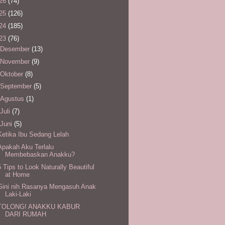
26
(74)
25
(126)
24
(185)
23
(76)
Desember
(13)
November
(9)
Oktober
(8)
September
(5)
Agustus
(1)
Juli
(7)
Juni
(5)
Ketika Ibu Sedang Lelah
Apakah Aku Terlalu
Membebaskan Anakku?
5 Tips to Look Naturally Beautiful
at Home
Gini nih Rasanya Mengasuh Anak
Laki-Laki
TOLONG! ANAKKU KABUR
DARI RUMAH