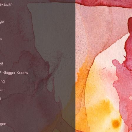
sekawan
age
is
if
Blogger Kodew
ing
han
s
gan