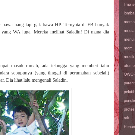
lima 
lomba
marri
ar bawa uang tapi gak bawa HP. Ternyata di FB banyak
media
a yang WA juga. Mereka melihat Saladin! Di mana dia
menul
mom
musik
pat masuk rumah, ada tetangga yang memberi tahu
otomot
udara sepupunya (yang tinggal di perumahan sebelah)
OWOP 
r. Dia lihat lalu mengenali Saladin.
parent
pelati
penuli
protes
rak
Renun