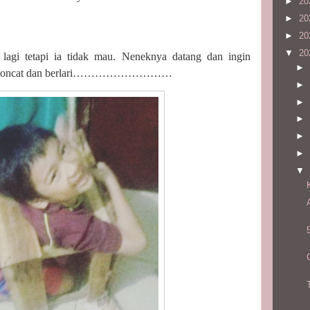
►
20
►
20
►
20
▼
20
agi tetapi ia tidak mau. Neneknya datang dan ingin
►
alah loncat dan berlari………………………
►
►
►
►
►
▼