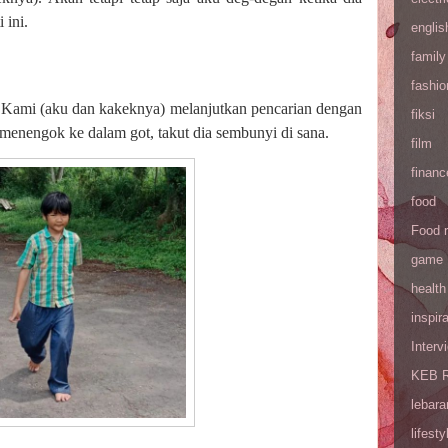
 ini.
englis
family
fashio
n. Kami (aku dan kakeknya) melanjutkan pencarian dengan
fiksi
menengok ke dalam got, takut dia sembunyi di sana.
film
financ
food
Food 
game
health
inspira
Interv
KEB R
lebara
lifesty