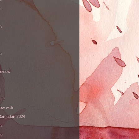
h
n
e
review
tif
iew with
amadan 2024
n
le