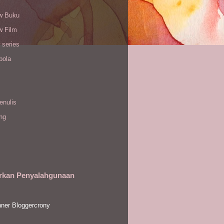
w Buku
w Film
 series
bola
enulis
ing
rkan Penyalahgunaan