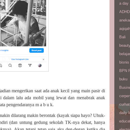
a day 
ADHD
aneka
aqiqa
Bali
beaut
belaja
bisnis
BPN R
buku
Busin
jadian mengerikan saat ada anak kecil yang main pasir di
cerpe
i dalam lalu ada mobil yang lewat dan menabrak anak
curhat
yata pengendaranya m a b u k.
daily l
makin dilarang makin berontak (kayak siapa hayo? Uhuk-
educa
endiri (dan untung gedung sekolah TK-nya dekat, hanya
knya). Akan tetapi tetap saja aku deg-degan ketika dia
electri