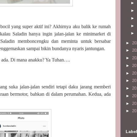
►
►
►
►
bocil yang super aktif ini? Akhirnya aku balik ke rumah
►
lau Saladin hanya ingin jalan-jalan ke minimarket di
Saladin memboncengku dan meminta untuk bersabar
►
20
ggemaskan sampai bikin bundanya nyaris jantungan.
►
20
►
20
ak ada. Di mana anakku? Ya Tuhan….
►
20
►
20
►
20
ang suka jalan-jalan sendiri tetapi daku jarang memberi
►
20
araan bermotor, bahkan di dalam perumahan. Kedua, ada
►
20
►
20
►
20
Labe