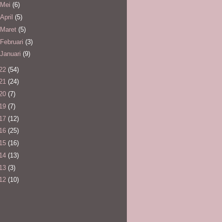
Mei
(6)
April
(5)
Maret
(5)
Februari
(3)
Januari
(9)
22
(54)
21
(24)
20
(7)
19
(7)
17
(12)
16
(25)
15
(16)
14
(13)
13
(3)
12
(10)
l