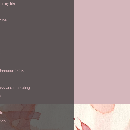
in my life
rupa
h
y
r
amadan 2025
ess and marketing
n
ife
tion
c