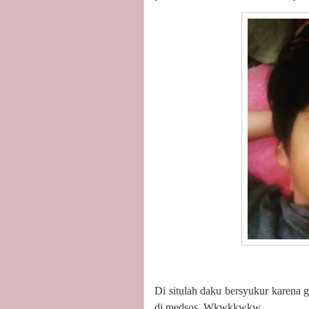
Di situlah daku bersyukur karena g
di medsos. Wkwkkwkw.