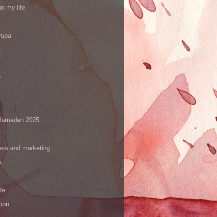
in my life
rupa
h
y
r
amadan 2025
ess and marketing
n
ife
tion