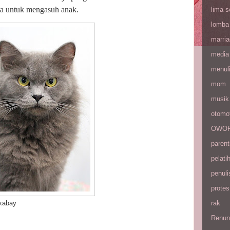
ita untuk mengasuh anak.
lima 
lomba
marri
media
menul
mom
musik
otomot
OWOP 
parent
pelati
penuli
protes
rak
ay
Renun