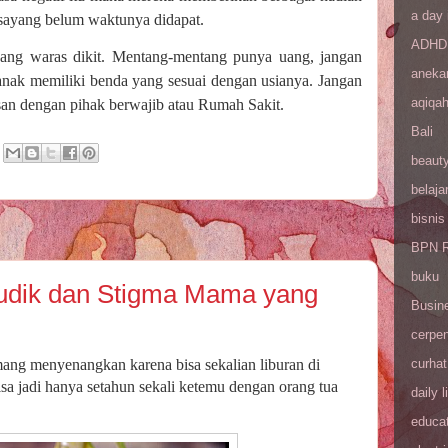
a day 
sayang belum waktunya didapat.
ADHD
yang waras dikit. Mentang-mentang punya uang, jangan
aneka
 anak memiliki benda yang sesuai dengan usianya. Jangan
aqiqa
usan dengan pihak berwajib atau Rumah Sakit.
Bali
beaut
belaja
bisnis
BPN R
buku
Mudik dan Stigma Mama yang
Busin
cerpe
curhat
ng menyenangkan karena bisa sekalian liburan di
sa jadi hanya setahun sekali ketemu dengan orang tua
daily l
educa