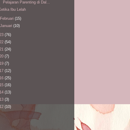
Pelajaran Parenting di Dal...
Ketika Ibu Lelah
Februari
(15)
Januari
(10)
23
(76)
22
(54)
21
(24)
20
(7)
19
(7)
17
(12)
16
(25)
15
(16)
14
(13)
13
(3)
12
(10)
l