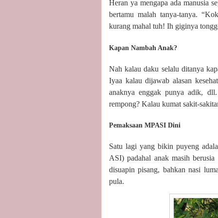
Heran ya mengapa ada manusia sepe
bertamu malah tanya-tanya. “K
kurang mahal tuh! Ih giginya tong
Kapan Nambah Anak?
Nah kalau daku selalu ditanya k
Iyaa kalau dijawab alasan keseha
anaknya enggak punya adik, dll
rempong? Kalau kumat sakit-sakita
Pemaksaan MPASI Dini
Satu lagi yang bikin puyeng ad
ASI) padahal anak masih berusia
disuapin pisang, bahkan nasi lum
pula.