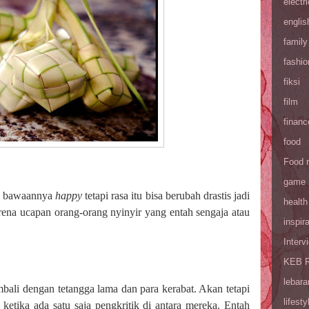
electri
englis
family
fashio
fiksi
film
financ
food
Food 
game
g bawaannya
happy
tetapi rasa itu bisa berubah drastis jadi
health
rena ucapan orang-orang nyinyir yang entah sengaja atau
inspira
Interv
KEB R
lebara
bali dengan tetangga lama dan para kerabat. Akan tetapi
lifesty
etika ada satu saja pengkritik di antara mereka. Entah