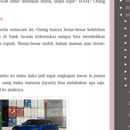
►
20
wah umur dibelikan mobil, tanpa sopir? HAH? Orang
►
20
▼
20
or
►
►
rita semacam ini. Orang tuanya benar-benar kelebihan
►
tas di bank swasta terkemuka) sampai bisa membelikan
►
ta rupiah. Benar-benar mobil, bukan mainan atau
boom-
►
►
►
►
wanku ini maka daku jadi ingat ungkapan lawas
lu punya
►
 uang maka manusia (nyaris) bisa melakukan apa saja.
▼
 ke anaknya.