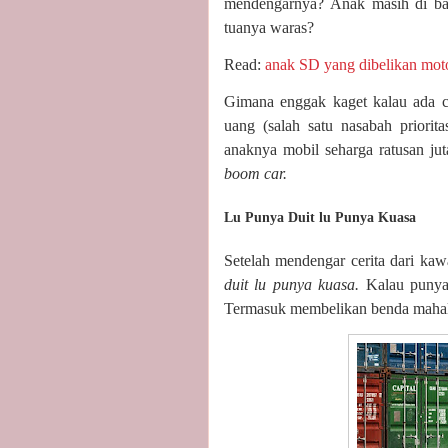
mendengarnya? Anak masih di ba
tuanya waras?
Read:
anak SD yang dibelikan mot
Gimana enggak kaget kalau ada ce
uang (salah satu nasabah priori
anaknya mobil seharga ratusan ju
boom car.
Lu Punya Duit lu Punya Kuasa
Setelah mendengar cerita dari ka
duit lu punya kuasa.
Kalau punya
Termasuk membelikan benda mahal