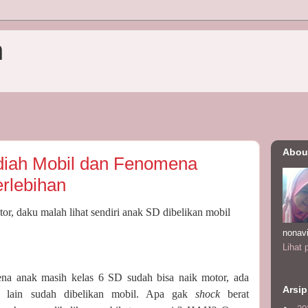
n
Abou
diah Mobil dan Fenomena
rlebihan
or, daku malah lihat sendiri anak SD dibelikan mobil
nonav
Lihat 
ena anak masih kelas 6 SD sudah bisa naik motor, ada
Arsip
k lain sudah dibelikan mobil. Apa gak
shock
berat