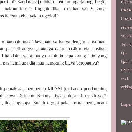
rti ini? Saudara saja bukan, ketemu juga jarang, begitu
review
ok anakmu kurus? Enggak dikasih makan ya? Susunya
Revie
gos karena kebanyakan ngedot!”
Revie
review
sepak
apan nambah anak? Jawabannya hanya dengan senyuman.
Tekno
tan pasti disanggah, katanya daku masih muda, kasihan
tips
. Lha daku yang punya anak kenapa orang lain yang
tips m
n pas hamil apa dia mau nanggung biaya berobatnya?
travel
work
writing
alah pemaksaan pemberian MPASI (makanan pendamping
 di bawah 6 bulan. Katanya iyaa dulu anak masih
piyik
at, tidak apa-apa. Sudah ngotot pakai acara mengancam
Lapo