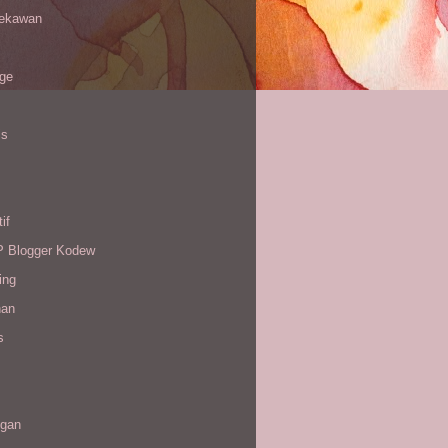
sekawan
age
is
if
Blogger Kodew
ing
han
s
gan