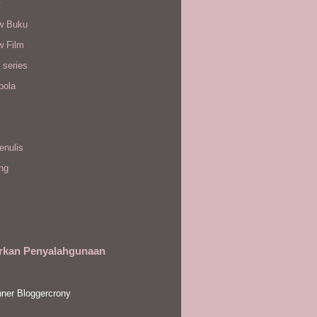
w Buku
w Film
 series
bola
enulis
ing
rkan Penyalahgunaan