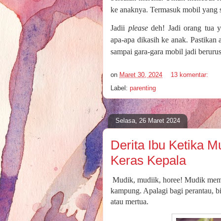
ke anaknya. Termasuk mobil yang 
Jadii
please
deh! Jadi orang tua 
apa-apa dikasih ke anak. Pastikan
sampai gara-gara mobil jadi berur
on
Maret 30, 2024
13 komentar:
Label:
parenting
Selasa, 26 Maret 2024
Derita Ibu Ketika 
Keras Kepala
Mudik, mudiik, horee! Mudik mema
kampung. Apalagi bagi perantau, bi
atau mertua.