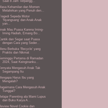
Saat 8 Jam Terpangg...
Masa Kehamilan dan Momen
Melahirkan yang Penuh den...
Tragedi Sepeda Motor
‘Nyangsang’ dan Anak-Anak
yan...
Anak Mau Puasa Karena Iming-
Iming Hadiah, Emang Bo...
Cantik dan Segar saat Puasa
dengan Cara yang Seder...
Menu Berbuka ‘Recycle’ yang
Praktis dan Nikmat
Seminggu Pertama di Ramadan
2024, Saat Keinginanku...
Ternyata Mengasuh Anak Tak
Segampang Itu
Mengapa Harus Ibu yang
Mengalah?
Bagaimana Cara Mengasuh Anak
Tunggal?
Belajar Parenting ala Mami Lupus
dari Buku Karya A...
Review Novel Cookie dan