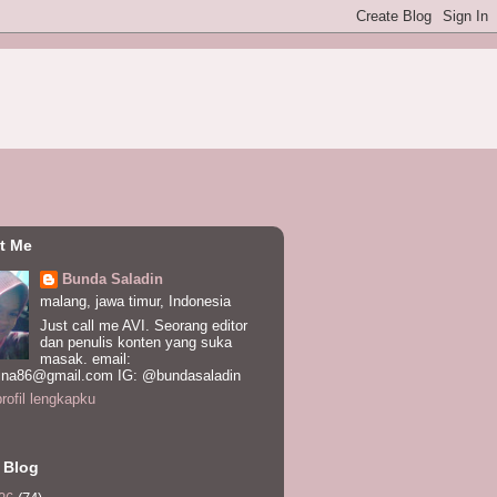
t Me
Bunda Saladin
malang, jawa timur, Indonesia
Just call me AVI. Seorang editor
dan penulis konten yang suka
masak. email:
ina86@gmail.com IG: @bundasaladin
profil lengkapku
 Blog