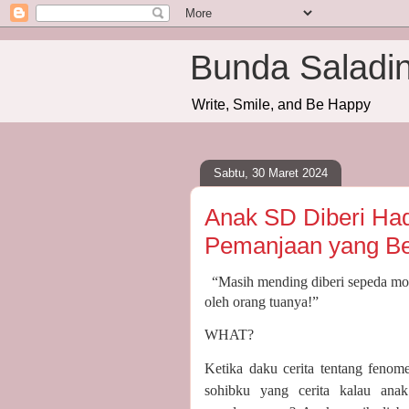
Bunda Saladi
Write, Smile, and Be Happy
Sabtu, 30 Maret 2024
Anak SD Diberi Ha
Pemanjaan yang Be
“Masih mending diberi sepeda mot
oleh orang tuanya!”
WHAT?
Ketika daku cerita tentang fenom
sohibku yang cerita kalau ana