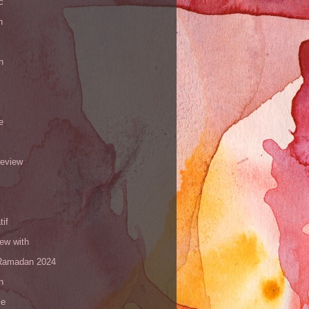
c
h
n
e
review
tif
iew with
amadan 2024
n
le