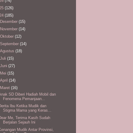
26
(74)
25
(126)
24
(185)
Desember
(15)
November
(14)
Oktober
(12)
September
(14)
Agustus
(18)
Juli
(15)
Juni
(27)
Mei
(15)
April
(14)
Maret
(16)
Anak SD Diberi Hadiah Mobil dan
Fenomena Pemanjaan...
Derita Ibu Ketika Mudik dan
Stigma Mama yang Keras...
Dear Me, Terima Kasih Sudah
Berjalan Sejauh Ini
Kenangan Mudik Antar Provinsi,