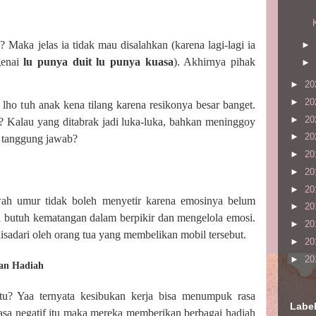
? Maka jelas ia tidak mau disalahkan (karena lagi-lagi ia
►
genai
lu punya duit lu punya kuasa
). Akhirnya pihak
►
►
20
►
20
lho tuh anak kena tilang karena resikonya besar banget.
►
20
 Kalau yang ditabrak jadi luka-luka, bahkan meninggoy
►
20
 tanggung jawab?
►
20
►
20
►
20
ah umur tidak boleh menyetir karena emosinya belum
►
20
l butuh kematangan dalam berpikir dan mengelola emosi.
►
20
disadari oleh orang tua yang membelikan mobil tersebut.
►
20
►
20
an Hadiah
itu? Yaa ternyata kesibukan kerja bisa menumpuk rasa
Labe
asa negatif itu maka mereka memberikan berbagai hadiah