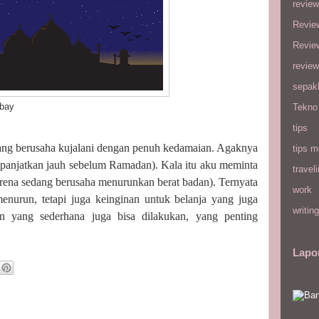
review
Revie
Revie
review
sepak
ay
Tekno
tips
yang berusaha kujalani dengan penuh kedamaian. Agaknya
tips m
panjatkan jauh sebelum Ramadan). Kala itu aku meminta
travel
rena sedang berusaha menurunkan berat badan). Ternyata
work
nurun, tetapi juga keinginan untuk belanja yang juga
writing
 yang sederhana juga bisa dilakukan, yang penting
Lapo