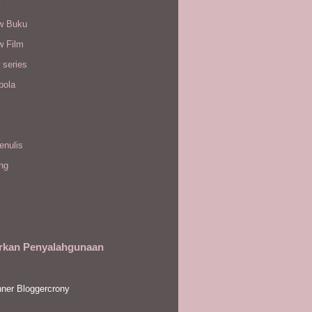
w Buku
w Film
 series
bola
enulis
ing
rkan Penyalahgunaan