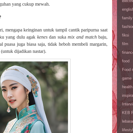
electri
uguhan yang cukup mewah.
englis
?
family
fashio
i, mengapa keinginan untuk tampil cantik paripurna saat
fiksi
atku yang dulu agak
kenes
dan suka
mix and match
baju,
film
l puasa juga biasa saja, tidak heboh membeli margarin,
 (untuk dijadikan nastar).
financ
food
Food 
game
health
inspira
Interv
KEB R
lebara
lifesty