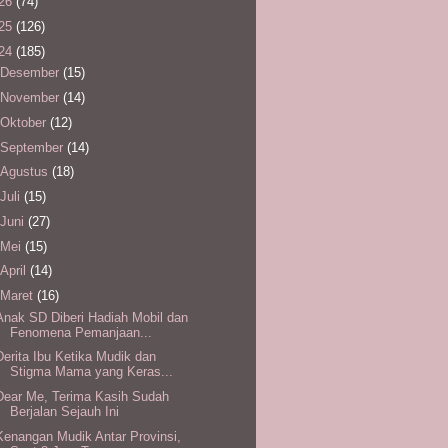
26
(74)
25
(126)
24
(185)
Desember
(15)
November
(14)
Oktober
(12)
September
(14)
Agustus
(18)
Juli
(15)
Juni
(27)
Mei
(15)
April
(14)
Maret
(16)
Anak SD Diberi Hadiah Mobil dan
Fenomena Pemanjaan...
Derita Ibu Ketika Mudik dan
Stigma Mama yang Keras...
Dear Me, Terima Kasih Sudah
Berjalan Sejauh Ini
Kenangan Mudik Antar Provinsi,