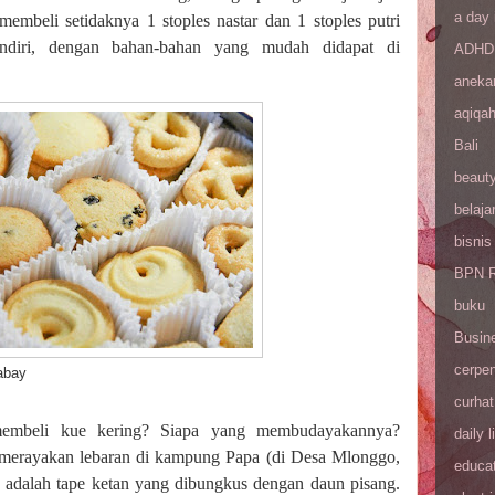
a day 
mbeli setidaknya 1 stoples nastar dan 1 stoples putri
endiri, dengan bahan-bahan yang mudah didapat di
ADHD
aneka
aqiqa
Bali
beaut
belaja
bisnis
BPN R
buku
Busin
cerpe
ay
curhat
embeli kue kering? Siapa yang membudayakannya?
daily l
t merayakan lebaran di kampung Papa (di Desa Mlonggo,
educa
g adalah tape ketan yang dibungkus dengan daun pisang.