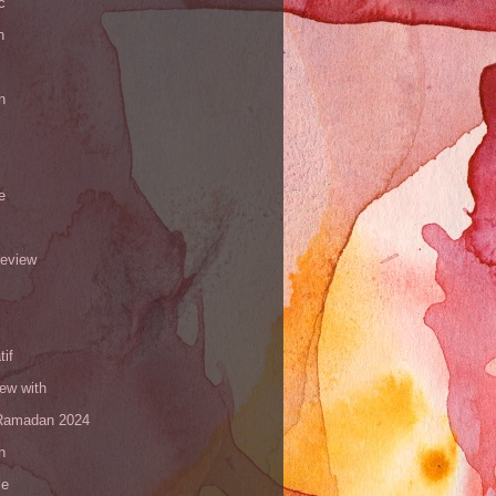
c
h
n
e
review
tif
iew with
amadan 2024
n
le