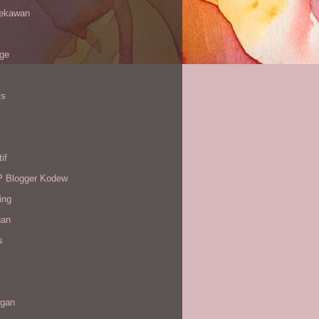
sekawan
age
is
if
Blogger Kodew
ing
han
s
gan