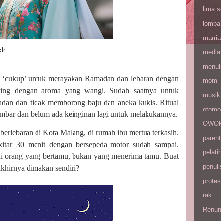
lima 
lomba
marri
r
media
menul
 ‘cukup’ untuk merayakan Ramadan dan lebaran dengan
mom
ring dengan aroma yang wangi. Sudah saatnya untuk
musik
madan dan tidak memborong baju dan aneka kukis. Ritual
otomot
mbar dan belum ada keinginan lagi untuk melakukannya.
OWOP 
 berlebaran di Kota Malang, di rumah ibu mertua terkasih.
parent
kitar 30 menit dengan bersepeda motor sudah sampai.
pelati
i orang yang bertamu, bukan yang menerima tamu. Buat
penuli
akhirnya dimakan sendiri?
protes
rak
Renun