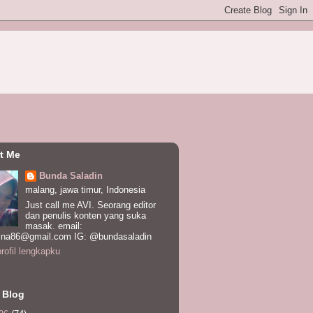
t Me
Bunda Saladin
malang, jawa timur, Indonesia
Just call me AVI. Seorang editor
dan penulis konten yang suka
masak. email:
ina86@gmail.com IG: @bundasaladin
profil lengkapku
 Blog