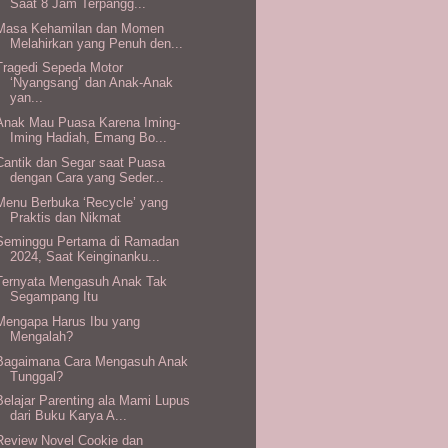
Saat 8 Jam Terpangg...
Masa Kehamilan dan Momen
Melahirkan yang Penuh den...
Tragedi Sepeda Motor
‘Nyangsang’ dan Anak-Anak
yan...
Anak Mau Puasa Karena Iming-
Iming Hadiah, Emang Bo...
Cantik dan Segar saat Puasa
dengan Cara yang Seder...
Menu Berbuka ‘Recycle’ yang
Praktis dan Nikmat
Seminggu Pertama di Ramadan
2024, Saat Keinginanku...
Ternyata Mengasuh Anak Tak
Segampang Itu
Mengapa Harus Ibu yang
Mengalah?
Bagaimana Cara Mengasuh Anak
Tunggal?
Belajar Parenting ala Mami Lupus
dari Buku Karya A...
Review Novel Cookie dan