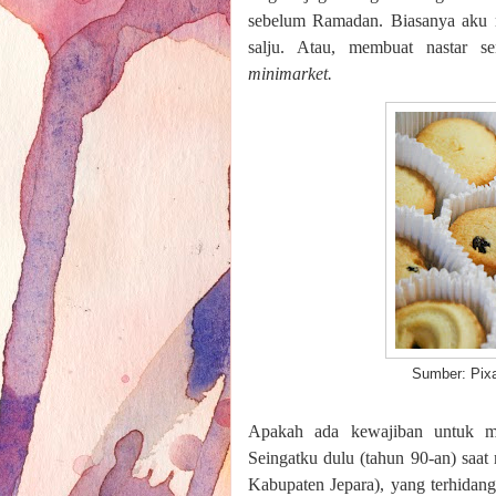
sebelum Ramadan. Biasanya aku me
salju. Atau, membuat nastar s
minimarket.
Sumber: Pixab
Apakah ada kewajiban untuk m
Seingatku dulu (tahun 90-an) saa
Kabupaten Jepara), yang terhidan