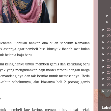
►
►
►
20
►
20
►
20
u lebaran. Sebulan bahkan dua bulan sebelum Ramadan
►
20
Alasannya agar pembeli bisa khusyuk ibadah saat bulan
►
20
uk belanja baju baru.
►
20
ni keinginanku untuk membeli gamis dan kerudung baru
►
20
nyak yang mengiklankan baju model terbaru dengan harga
►
20
a memandanginya dan tak berniat untuk memesannya. Beda
►
20
n-tahun sebelumnya, aku biasanya beli 2 potong gamis
►
20
►
20
?
Labe
ntuk membeli kue kering, menguap begitu saja sejak