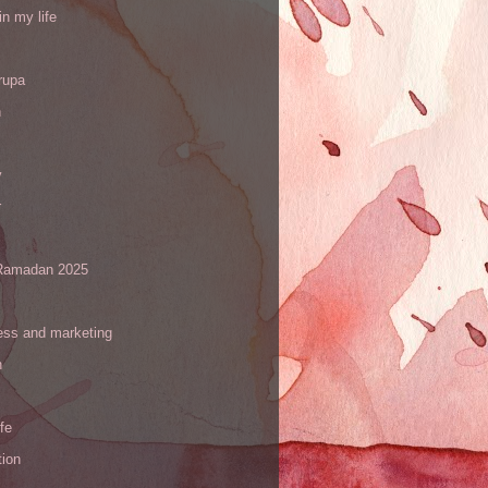
in my life
rupa
h
y
r
amadan 2025
ess and marketing
n
ife
tion