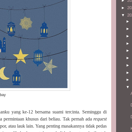
►
20
►
20
▼
20
►
►
►
►
►
►
►
►
►
▼
ay
anku yang ke-12 bersama suami tercinta. Seminggu di
ada permintaan khusus dari beliau. Tak pernah ada
request
por, atau lauk lain. Yang penting masakannya tidak pedas