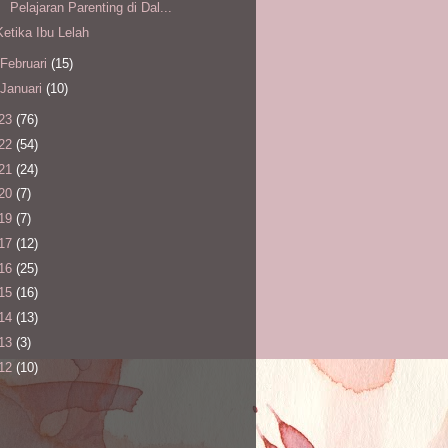
Pelajaran Parenting di Dal...
Ketika Ibu Lelah
Februari
(15)
Januari
(10)
23
(76)
22
(54)
21
(24)
20
(7)
19
(7)
17
(12)
16
(25)
15
(16)
14
(13)
13
(3)
12
(10)
l