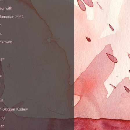
iew with
amadan 2024
n
le
sekawan
age
is
if
Blogger Kodew
ing
han