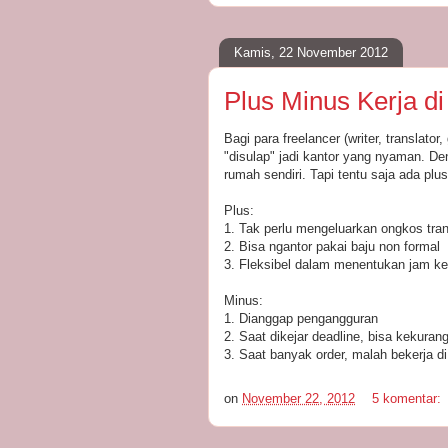
Kamis, 22 November 2012
Plus Minus Kerja d
Bagi para freelancer (writer, translato
"disulap" jadi kantor yang nyaman. D
rumah sendiri. Tapi tentu saja ada plu
Plus:
1. Tak perlu mengeluarkan ongkos trans
2. Bisa ngantor pakai baju non formal
3. Fleksibel dalam menentukan jam ke
Minus:
1. Dianggap pengangguran
2. Saat dikejar deadline, bisa kekuran
3. Saat banyak order, malah bekerja di 
on
November 22, 2012
5 komentar: