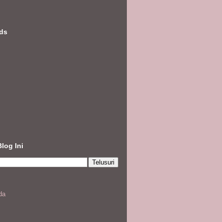
nds
Blog Ini
da