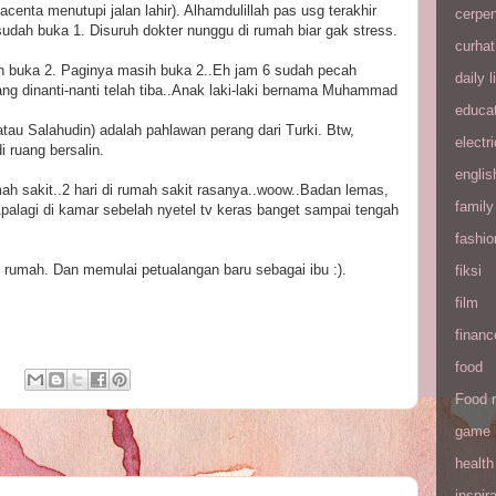
lacenta menutupi jalan lahir). Alhamdulillah pas usg terakhir
cerpe
sudah buka 1. Disuruh dokter nunggu di rumah biar gak stress.
curhat
ah buka 2. Paginya masih buka 2..Eh jam 6 sudah pecah
daily l
ang dinanti-nanti telah tiba..Anak laki-laki bernama Muhammad
educa
au Salahudin) adalah pahlawan perang dari Turki. Btw,
electri
 ruang bersalin.
englis
h sakit..2 hari di rumah sakit rasanya..woow..Badan lemas,
family
palagi di kamar sebelah nyetel tv keras banget sampai tengah
fashio
e rumah. Dan memulai petualangan baru sebagai ibu :).
fiksi
film
financ
food
Food 
game
health
inspira