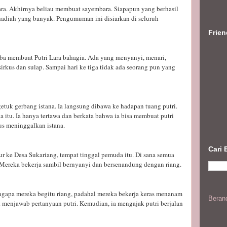
ara. Akhirnya beliau membuat sayembara. Siapapun yang berhasil
hadiah yang banyak. Pengumuman ini disiarkan di seluruh
Frie
ba membuat Putri Lara bahagia. Ada yang menyanyi, menari,
sirkus dan sulap. Sampai hari ke tiga tidak ada seorang pun yang
tuk gerbang istana. Ia langsung dibawa ke hadapan tuang putri.
a itu. Ia hanya tertawa dan berkata bahwa ia bisa membuat putri
rus meninggalkan istana.
Cari 
ur ke Desa Sukariang, tempat tinggal pemuda itu. Di sana semua
 Mereka bekerja sambil bernyanyi dan bersenandung dengan riang.
ngapa mereka begitu riang, padahal mereka bekerja keras menanam
Beran
 menjawab pertanyaan putri. Kemudian, ia mengajak putri berjalan