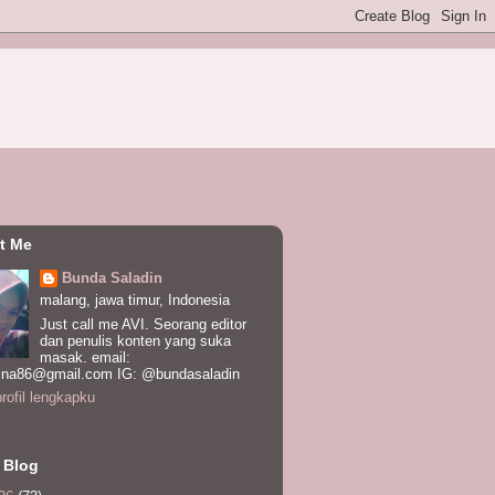
t Me
Bunda Saladin
malang, jawa timur, Indonesia
Just call me AVI. Seorang editor
dan penulis konten yang suka
masak. email:
ina86@gmail.com IG: @bundasaladin
profil lengkapku
 Blog