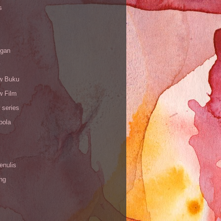
s
gan
w Buku
w Film
 series
bola
enulis
ing