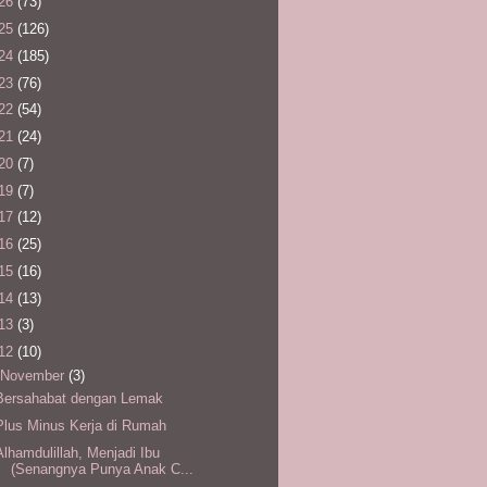
26
(73)
25
(126)
24
(185)
23
(76)
22
(54)
21
(24)
20
(7)
19
(7)
17
(12)
16
(25)
15
(16)
14
(13)
13
(3)
12
(10)
November
(3)
Bersahabat dengan Lemak
Plus Minus Kerja di Rumah
Alhamdulillah, Menjadi Ibu
(Senangnya Punya Anak C...