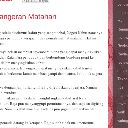
penuli
protes
angeran Matahari
rak
Renun
g selalu diselimuti kabut yang sangat tebal, Negeri Kabut namanya.
gga penduduk kerajaan tidak pernah melihat matahari. Hal ini
review
an.
Revie
irnya beliau membuat sayembara, siapa yang dapat menyingkirkan
Revie
 dari Raja. Para penduduk pun berbondong-bondong pergi ke
 dalam menyingkirkan kabut.
review
g yang sakti. Ia mengaku dapat menyingkirkan kabut hanya
sepak
ah ia berkomat-kamit membaca jampi dan mantra, kabut tak segera
Tekno
 dengan janji pria itu. Pria itu dijebloskan di penjara. Namun
tips
in mundur.
tips m
 bisikan gaib. Ia dapat menghilangkan kabut asal Raja
hitam. Raja pun menyanggupi permintaannya, dan sapi itu digiring
travel
. Namun kabut masih saja ada. Ia pun juga dipenjarakan oleh
work
writing
g pemuda datang ke kerajaan. Raja sudah tidak mau menerima