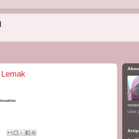
n
Abou
n Lemak
 kesakitan
nonav
Lihat 
Arsip