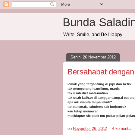
Bunda Saladi
Write, Smile, and Be Happy
Senin, 26 November 2012
Bersahabat denga
lemak yang tergantung di pipi dan betis
tak mengurangi cantikmu, manis
tak usah diet mati-matian
tak usah latihan di sanggar sampai cedera
apa arti wanita tanpa lekuk?
tanpa lemak, tubuhmu tak berbentuk
kau tetap menawan
meskiupun six pack mu pudar pelan-pelan
on
November 26, 2012
4 komentar: