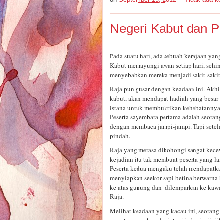
Negeri Kabut dan P
Pada suatu hari, ada sebuah kerajaan yan
Kabut memayungi awan setiap hari, sehin
menyebabkan mereka menjadi sakit-sakit
Raja pun gusar dengan keadaan ini. Akh
kabut, akan mendapat hadiah yang besar
istana untuk membuktikan kehebatannya
Peserta sayembara pertama adalah seoran
dengan membaca jampi-jampi. Tapi setel
pindah.
Raja yang merasa dibohongi sangat kecewa
kejadian itu tak membuat peserta yang la
Peserta kedua mengaku telah mendapatkan
menyiapkan seekor sapi betina berwarna 
ke atas gunung dan dilemparkan ke kawah
Raja.
Melihat keadaan yang kacau ini, seoran