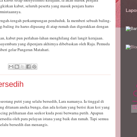
 jika kabut tetap menyelimuti kerajaan, ia akan masuk penjara
gkirkan kabut, seluruh peserta yang masuk penjara harus
Lapo
rmintaannya.
tengah-tengah perkampungan penduduk. Ia memberi sebuah baling-
ng-baling itu harus dipasang di atap rumah dan digerakkan dengan
aan, kabut pun perlahan-lahan menghilang dari langit kerajaan.
 sayembara yang dipenjara akhirnya dibebaskan oleh Raja. Pemuda
beri gelar Pangeran Matahari.
:
ersedih
seorang putri yang selalu bersedih, Lara namanya. Ia tinggal di
ng ditanam aneka bunga, dan ada kolam yang berisi ikan koi yang
kucing peliharaan dan seekor kuda poni berwarna putih. Apapun
ersedia oleh para pelayan istana yang baik dan ramah. Tapi semua
selalu bersedih dan menangis.