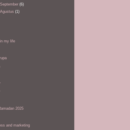
September
(6)
Agustus
(1)
l
in my life
rupa
h
y
r
amadan 2025
ess and marketing