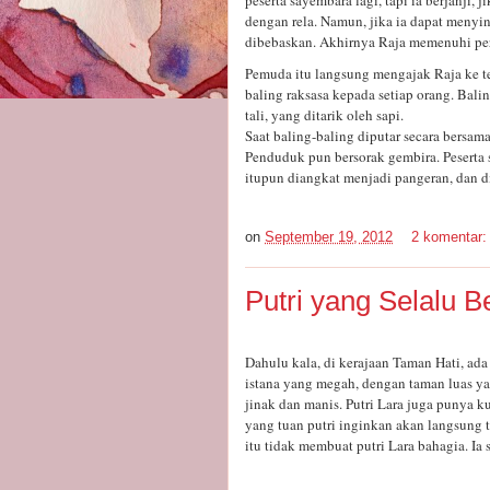
peserta sayembara lagi, tapi ia berjanji,
dengan rela. Namun, jika ia dapat menyin
dibebaskan. Akhirnya Raja memenuhi pe
Pemuda itu langsung mengajak Raja ke 
baling raksasa kepada setiap orang. Bali
tali, yang ditarik oleh sapi.
Saat baling-baling diputar secara bersam
Penduduk pun bersorak gembira. Peserta
itupun diangkat menjadi pangeran, dan di
on
September 19, 2012
2 komentar
Putri yang Selalu B
Dahulu kala, di kerajaan Taman Hati, ada 
istana yang megah, dengan taman luas ya
jinak dan manis. Putri Lara juga punya 
yang tuan putri inginkan akan langsung t
itu tidak membuat putri Lara bahagia. Ia 