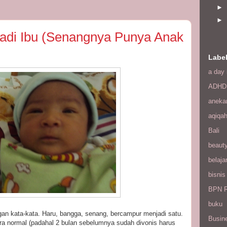
►
►
jadi Ibu (Senangnya Punya Anak
Labe
a day 
ADHD
aneka
aqiqa
Bali
beaut
belaja
bisnis
BPN R
buku
ngan kata-kata. Haru, bangga, senang, bercampur menjadi satu.
Busin
ara normal (padahal 2 bulan sebelumnya sudah divonis harus