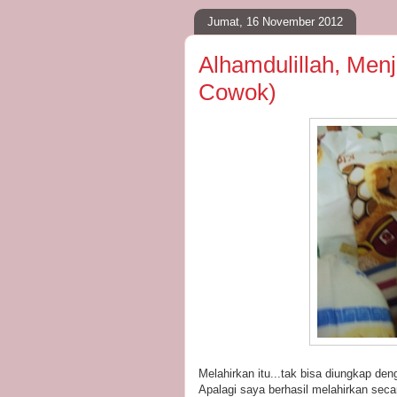
Jumat, 16 November 2012
Alhamdulillah, Men
Cowok)
Melahirkan itu...tak bisa diungkap de
Apalagi saya berhasil melahirkan sec