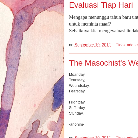
Evaluasi Tiap Hari
Mengapa menunggu tahun baru unt
untuk meminta maaf?
Sebaiknya kita mengevaluasi tindak
on
September 19, 2012
Tidak ada k
The Masochist's W
Moanday,
Tearsday,
Woundsday,
Fearsday,
Frightday,
Sufferday,
Stunday.
-anonim-
on
September 19, 2012
Tidak ada k