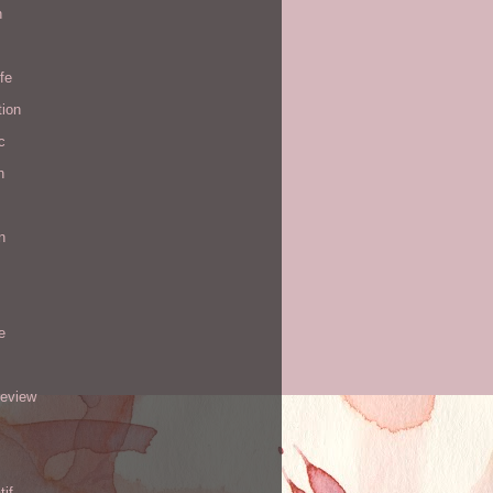
n
ife
tion
c
h
n
e
review
tif