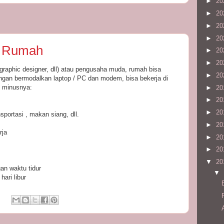
►
20
►
20
►
20
►
20
i Rumah
►
20
►
20
r, graphic designer, dll) atau pengusaha muda, rumah bisa
►
20
engan bermodalkan laptop / PC dan modem, bisa bekerja di
s minusnya:
►
20
►
20
►
20
portasi , makan siang, dll.
►
20
rja
►
20
►
20
▼
20
gan waktu tidur
▼
hari libur