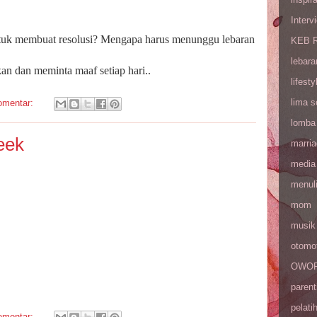
Interv
uk membuat resolusi? Mengapa harus menunggu lebaran
KEB R
lebara
an dan meminta maaf setiap hari..
lifesty
lima 
omentar:
lomba
eek
marri
media
menul
mom
musik
otomot
OWOP 
parent
pelati
omentar: