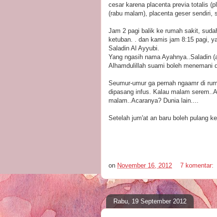
cesar karena placenta previa totalis (p
(rabu malam), placenta geser sendiri, 
Jam 2 pagi balik ke rumah sakit, sud
ketuban. . dan kamis jam 8:15 pagi, y
Saladin Al Ayyubi.
Yang ngasih nama Ayahnya..Saladin (at
Alhamdulillah suami boleh menemani di
Seumur-umur ga pernah ngaamr di ruma
dipasang infus. Kalau malam serem..A
malam..Acaranya? Dunia lain....
Setelah jum'at an baru boleh pulang k
on
November 16, 2012
7 komentar:
Rabu, 19 September 2012