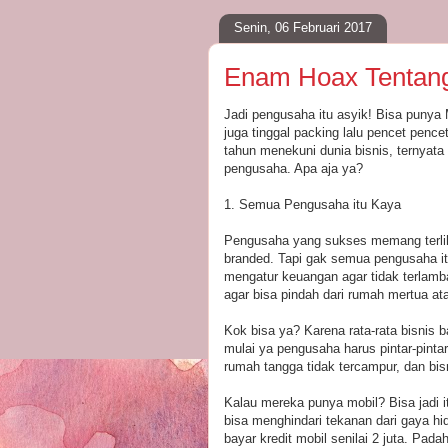
Senin, 06 Februari 2017
Enam Hoax Tentan
Jadi pengusaha itu asyik! Bisa punya M
juga tinggal packing lalu pencet penc
tahun menekuni dunia bisnis, ternyat
pengusaha. Apa aja ya?
1.
Semua Pengusaha itu Kaya
Pengusaha yang sukses memang terliha
branded. Tapi gak semua pengusaha it
mengatur keuangan agar tidak terlam
agar bisa pindah dari rumah mertua at
Kok bisa ya? Karena rata-rata bisnis b
mulai ya pengusaha harus pintar-pint
rumah tangga tidak tercampur, dan bisn
Kalau mereka punya mobil? Bisa jadi it
bisa menghindari tekanan dari gaya hi
bayar kredit mobil senilai 2 juta. Pada