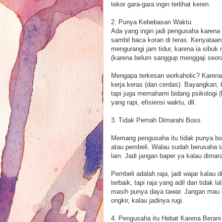
tekor gara-gara ingin terlihat keren.
2. Punya Kebebasan Waktu
Ada yang ingin jadi pengusaha karena
sambil baca koran di teras. Kenyataann
mengurangi jam tidur, karena ia sibu
(karena belum sanggup menggaji seora
Mengapa terkesan workaholic? Karen
kerja keras (dan cerdas). Bayangkan,
tapi juga memahami bidang psikologi (
yang rapi, efisiensi waktu, dll.
3. Tidak Pernah Dimarahi Boss
Memang pengusaha itu tidak punya boss,
atau pembeli. Walau sudah berusaha ta
lain. Jadi jangan baper ya kalau dimar
Pembeli adalah raja, jadi wajar kala
terbaik, tapi raja yang adil dan tidak 
masih punya daya tawar. Jangan mau di
ongkir, kalau jadinya rugi.
4. Pengusaha itu Hebat Karena Berani