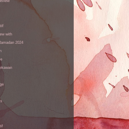
review
tif
iew with
amadan 2024
n
le
sekawan
age
is
if