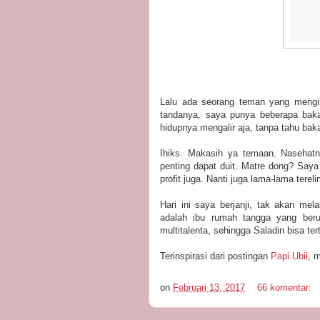
Lalu ada seorang teman yang mengin
tandanya, saya punya beberapa bakat
hidupnya mengalir aja, tanpa tahu bak
Ihiks. Makasih ya temaan. Nasehatn
penting dapat duit. Matre dong? Say
profit juga. Nanti juga lama-lama terel
Hari ini saya berjanji, tak akan mel
adalah ibu rumah tangga yang ber
multitalenta, sehingga Saladin bisa 
Terinspirasi dari postingan
Papi Ubii
, 
on
Februari 13, 2017
66 komentar: