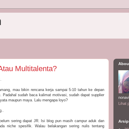
n
Abou
tau Multitalenta?
l.
 gamang, mau bikin rencana kerja sampai 5-10 tahun ke depan
. Padahal sudah baca kalimat motivasi, sudah dapat supplier
nonav
 nyata maupun maya. Lalu mengapa loyo?
Lihat 
g..
i belum sering dapat JR. Isi blog pun masih campur aduk dan
Arsip
da niche spesifik. Walau belakangan sering nulis tentang