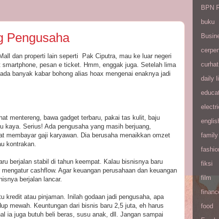
BPN R
buku
g Pengusaha
Busin
cerpe
all dan properti lain seperti Pak Ciputra, mau ke luar negeri
curhat
et smartphone, pesan e ticket. Hmm, enggak juga. Setelah lima
a ada banyak kabar bohong alias hoax mengenai enaknya jadi
daily l
educa
electri
t mentereng, bawa gadget terbaru, pakai tas kulit, baju
englis
u kaya. Serius! Ada pengusaha yang masih berjuang,
bat membayar gaji karyawan. Dia berusaha menaikkan omzet
family
au kontrakan.
fashio
aru berjalan stabil di tahun keempat. Kalau bisnisnya baru
fiksi
ar mengatur cashflow. Agar keuangan perusahaan dan keuangan
film
isnya berjalan lancar.
financ
u kredit atau pinjaman. Inilah godaan jadi pengusaha, apa
dup mewah. Keuntungan dari bisnis baru 2,5 juta, eh harus
food
hal ia juga butuh beli beras, susu anak, dll. Jangan sampai