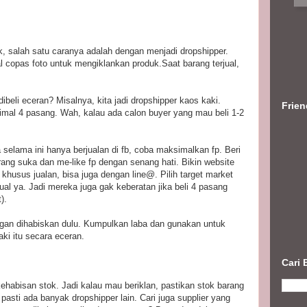
, salah satu caranya adalah dengan menjadi dropshipper.
gal copas foto untuk mengiklankan produk.Saat barang terjual,
dibeli eceran? Misalnya, kita jadi dropshipper kaos kaki.
Frie
inimal 4 pasang. Wah, kalau ada calon buyer yang mau beli 1-2
 selama ini hanya berjualan di fb, coba maksimalkan fp. Beri
ang suka dan me-like fp dengan senang hati. Bikin website
g khusus jualan, bisa juga dengan line@. Pilih target market
ual ya. Jadi mereka juga gak keberatan jika beli 4 pasang
).
ngan dihabiskan dulu. Kumpulkan laba dan gunakan untuk
aki itu secara eceran.
Cari 
kehabisan stok. Jadi kalau mau beriklan, pastikan stok barang
 pasti ada banyak dropshipper lain. Cari juga supplier yang