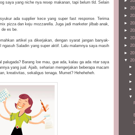
►
20
blog saya yang niche nya resep makanan, tapi belum tld. Selain
►
20
►
20
ersyukur ada supplier kece yang super fast response. Terima
►
20
mix pizza dan keju mozzarella. Juga jadi marketer jilbab anak,
l de es be.
►
20
►
20
mahkan artikel ya dikerjakan, dengan syarat jangan banyak-
►
20
l ngasuh Saladin yang super aktif. Lalu malamnya saya masih
►
20
▼
20
l palugada? Barang loe mau, gue ada, kalau ga ada ntar saya
►
mannya yang jual. Ajaib, seharian mengerjakan beberapa macam
n, kreativitas, sekaligus tenaga. Mumet? Heheheheh.
►
►
►
▼