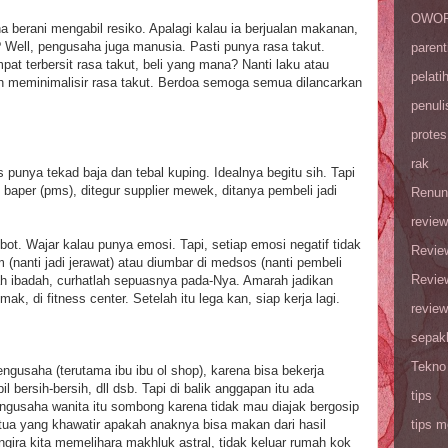
OWOP 
berani mengabil resiko. Apalagi kalau ia berjualan makanan,
? Well, pengusaha juga manusia. Pasti punya rasa takut.
parent
mpat terbersit rasa takut, beli yang mana? Nanti laku atau
pelati
ah meminimalisir rasa takut. Berdoa semoga semua dilancarkan
penuli
protes
rak
 punya tekad baja dan tebal kuping. Idealnya begitu sih. Tapi
 baper (pms), ditegur supplier mewek, ditanya pembeli jadi
Renun
review
bot. Wajar kalau punya emosi. Tapi, setiap emosi negatif tidak
Revie
 (nanti jadi jerawat) atau diumbar di medsos (nanti pembeli
Revie
mah ibadah, curhatlah sepuasnya pada-Nya. Amarah jadikan
 di fitness center. Setelah itu lega kan, siap kerja lagi.
review
sepak
Tekno
pengusaha (terutama ibu ibu ol shop), karena bisa bekerja
bersih-bersih, dll dsb. Tapi di balik anggapan itu ada
tips
ngusaha wanita itu sombong karena tidak mau diajak bergosip
gtua yang khawatir apakah anaknya bisa makan dari hasil
tips m
ira kita memelihara makhluk astral, tidak keluar rumah kok