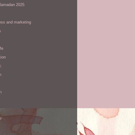
amadan 2025
ess and marketing
n
ife
tion
c
h
n
e