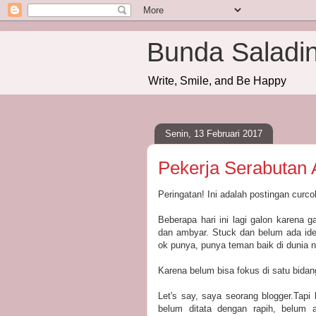
Bunda Saladi
Write, Smile, and Be Happy
Senin, 13 Februari 2017
Pekerja Serabutan A
Peringatan! Ini adalah postingan curco
Beberapa hari ini lagi galon karena
dan ambyar. Stuck dan belum ada ide
ok punya, punya teman baik di dunia
Karena belum bisa fokus di satu bidan
Let's say, saya seorang blogger.Tap
belum ditata dengan rapih, belum a