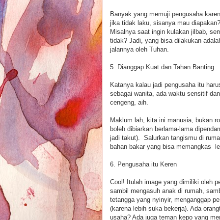
Banyak yang memuji pengusaha karena 
jika tidak laku, sisanya mau diapakan
Misalnya saat ingin kulakan jilbab, se
tidak? Jadi, yang bisa dilakukan adal
jalannya oleh Tuhan.
5. Dianggap Kuat dan Tahan Banting
Katanya kalau jadi pengusaha itu harus
sebagai wanita, ada waktu sensitif dan
cengeng, aih.
Maklum lah, kita ini manusia, bukan ro
boleh dibiarkan berlama-lama dipendam
jadi takut). Salurkan tangismu di ru
bahan bakar yang bisa memangkas lemak,
6. Pengusaha itu Keren
Cool! Itulah image yang dimiliki oleh 
sambil mengasuh anak di rumah, sambil 
tetangga yang nyinyir, menganggap pe
(karena lebih suka bekerja). Ada oran
usaha? Ada juga teman kepo yang meng