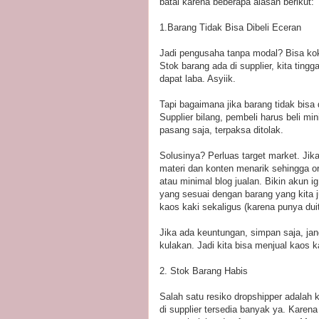
batal karena beberapa alasan berikut:
1.Barang Tidak Bisa Dibeli Eceran
Jadi pengusaha tanpa modal? Bisa kok
Stok barang ada di supplier, kita ting
dapat laba. Asyiik.
Tapi bagaimana jika barang tidak bisa 
Supplier bilang, pembeli harus beli m
pasang saja, terpaksa ditolak.
Solusinya? Perluas target market. Jika
materi dan konten menarik sehingga or
atau minimal blog jualan. Bikin akun i
yang sesuai dengan barang yang kita j
kaos kaki sekaligus (karena punya duit
Jika ada keuntungan, simpan saja, ja
kulakan. Jadi kita bisa menjual kaos k
2. Stok Barang Habis
Salah satu resiko dropshipper adalah 
di supplier tersedia banyak ya. Karena