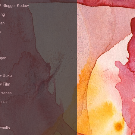
Blogger Kodew
ing
han
s
gan
w Buku
w Film
 series
bola
enulis