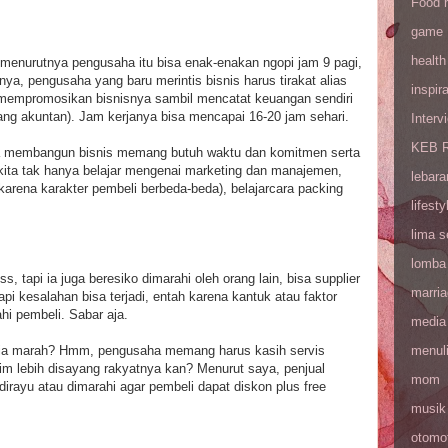
Food 
game
health
 menurutnya pengusaha itu bisa enak-enakan ngopi jam 9 pagi,
ya, pengusaha yang baru merintis bisnis harus tirakat alias
inspira
k mempromosikan bisnisnya sambil mencatat keuangan sendiri
ng akuntan). Jam kerjanya bisa mencapai 16-20 jam sehari.
Interv
KEB R
a membangun bisnis memang butuh waktu dan komitmen serta
 kita tak hanya belajar mengenai marketing dan manajemen,
lebara
karena karakter pembeli berbeda-beda), belajarcara packing
lifesty
lima 
lomba
 tapi ia juga beresiko dimarahi oleh orang lain, bisa supplier
marri
pi kesalahan bisa terjadi, entah karena kantuk atau faktor
ahi pembeli. Sabar aja.
media
u dia marah? Hmm, pengusaha memang harus kasih servis
menul
lalim lebih disayang rakyatnya kan? Menurut saya, penjual
mom
rayu atau dimarahi agar pembeli dapat diskon plus free
musik
otomot