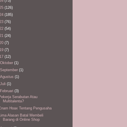
26
(73)
25
(126)
24
(185)
23
(76)
22
(54)
21
(24)
20
(7)
19
(7)
17
(12)
Oktober
(1)
September
(1)
Agustus
(1)
Juli
(1)
Februari
(3)
Pekerja Serabutan Atau
Multitalenta?
Enam Hoax Tentang Pengusaha
Lima Alasan Batal Membeli
Barang di Online Shop