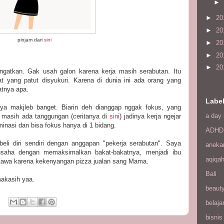
►
►
20
►
20
pinjam dari
sini
►
20
►
20
►
20
gatkan. Gak usah galon karena kerja masih serabutan. Itu
 yang patut disyukuri. Karena di dunia ini ada orang yang
atnya apa.
Labe
ya makjleb banget. Biarin deh dianggap nggak fokus, yang
a day 
a masih ada tanggungan (ceritanya di
sini
) jadinya kerja ngejar
iminasi dan bisa fokus hanya di 1 bidang.
ADHD
abeli diri sendiri dengan anggapan "pekerja serabutan". Saya
aneka
usaha dengan memaksimalkan bakat-bakatnya, menjadi ibu
aqiqa
tertawa karena kekenyangan pizza jualan sang Mama.
Bali
makasih yaa.
beaut
belaja
bisnis