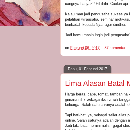
uangnya banyak? Hihihihi. Cuekin aja.
Kalau mau jadi pengusaha sukses ya ha
pelatihan wirausaha, seminar motivasi,
beribadah kepada-Nya, agar diridhoi.
Jadi kamu masih ingin jadi pengusaha
on
Februari 06, 2017
37 komentar:
Rabu, 01 Februari 2017
Lima Alasan Batal 
Harga beras, cabe, tomat, tambah nai
gimana nih? Sebagai ibu rumah tangg
keluarga. Salah satu caranya adalah 
Tapi hati-hati ya, sebagai seller alias
online. Salah satunya adalah dengan 
Jadi kita bisa meminimalisir gagal clos