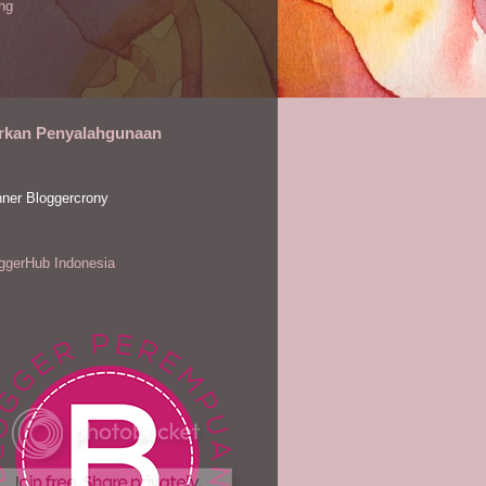
ing
rkan Penyalahgunaan