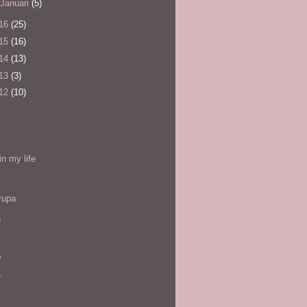
Januari
(5)
16
(25)
15
(16)
14
(13)
13
(3)
12
(10)
l
in my life
rupa
h
y
r