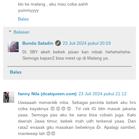
klo ke malang , aku mau coba aahh
yummyyyy
Balas
Balasan
Bunda Saladin
23 Juli 2024 pukul 20.03
Di SBY akeh bebek pisan kan mbak hehehehehe.
Semoga kapan2 bisa meet up di Malang ya.
Balas
fanny Nila (dcatqueen.com)
23 Juli 2024 pukul 21.12
Uwaaaah menariiiik mba. Sebagai pecinta bebek aku hrs
coba kayaknya 😍😍😍😍. Td cek IG blm masuk jakarta
yaaa. Semoga pas aku ke sana bisa cobain juga. Kalo
daerah Jawa timur, bebek mah udh terkenal yaaa. Dan
rata2 enaaak gitu masakan bebeknya 👍. Apalagi sambel,
manteeep lah 😍😍