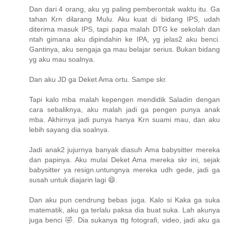
Dan dari 4 orang, aku yg paling pemberontak waktu itu. Ga
tahan Krn dilarang Mulu. Aku kuat di bidang IPS, udah
diterima masuk IPS, tapi papa malah DTG ke sekolah dan
ntah gimana aku dipindahin ke IPA, yg jelas2 aku benci.
Gantinya, aku sengaja ga mau belajar serius. Bukan bidang
yg aku mau soalnya.
Dan aku JD ga Deket Ama ortu. Sampe skr.
Tapi kalo mba malah kepengen mendidik Saladin dengan
cara sebaliknya, aku malah jadi ga pengen punya anak
mba. Akhirnya jadi punya hanya Krn suami mau, dan aku
lebih sayang dia soalnya.
Jadi anak2 jujurnya banyak diasuh Ama babysitter mereka
dan papinya. Aku mulai Deket Ama mereka skr ini, sejak
babysitter ya resign.untungnya mereka udh gede, jadi ga
susah untuk diajarin lagi 😄.
Dan aku pun cendrung bebas juga. Kalo si Kaka ga suka
matematik, aku ga terlalu paksa dia buat suka. Lah akunya
juga benci 🤣. Dia sukanya ttg fotografi, video, jadi aku ga