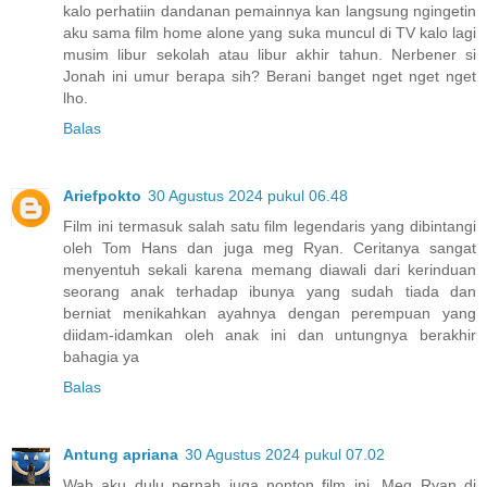
kalo perhatiin dandanan pemainnya kan langsung ngingetin
aku sama film home alone yang suka muncul di TV kalo lagi
musim libur sekolah atau libur akhir tahun. Nerbener si
Jonah ini umur berapa sih? Berani banget nget nget nget
lho.
Balas
Ariefpokto
30 Agustus 2024 pukul 06.48
Film ini termasuk salah satu film legendaris yang dibintangi
oleh Tom Hans dan juga meg Ryan. Ceritanya sangat
menyentuh sekali karena memang diawali dari kerinduan
seorang anak terhadap ibunya yang sudah tiada dan
berniat menikahkan ayahnya dengan perempuan yang
diidam-idamkan oleh anak ini dan untungnya berakhir
bahagia ya
Balas
Antung apriana
30 Agustus 2024 pukul 07.02
Wah aku dulu pernah juga nonton film ini. Meg Ryan di