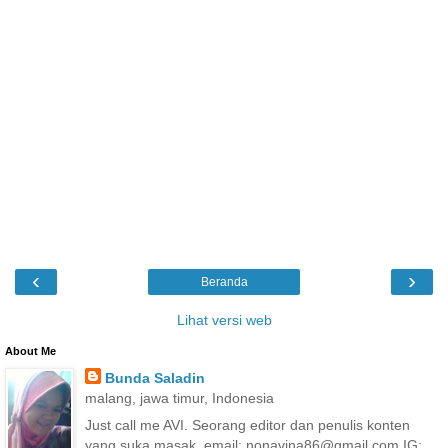
‹
›
Beranda
Lihat versi web
About Me
Bunda Saladin
malang, jawa timur, Indonesia
Just call me AVI. Seorang editor dan penulis konten
yang suka masak. email: nonavina86@gmail.com IG: