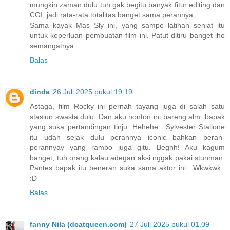
mungkin zaman dulu tuh gak begitu banyak fitur editing dan
CGI, jadi rata-rata totalitas banget sama perannya.
Sama kayak Mas Sly ini, yang sampe latihan seniat itu
untuk keperluan pembuatan film ini. Patut ditiru banget lho
semangatnya.
Balas
dinda
26 Juli 2025 pukul 19.19
Astaga, film Rocky ini pernah tayang juga di salah satu
stasiun swasta dulu. Dan aku nonton ini bareng alm. bapak
yang suka pertandingan tinju. Hehehe.. Sylvester Stallone
itu udah sejak dulu perannya iconic bahkan peran-
perannyay yang rambo juga gitu. Beghh! Aku kagum
banget, tuh orang kalau adegan aksi nggak pakai stunman.
Pantes bapak itu beneran suka sama aktor ini.. Wkwkwk..
:D
Balas
fanny Nila (dcatqueen.com)
27 Juli 2025 pukul 01.09