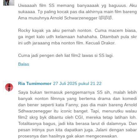
Uwaaaah film SS memang banyaaaak yg baguuus. Aku
sukaaaa. Tp paling kocak pas dia akhirnya main film bareng
Ama musuhnya Arnold Schwarzenegger 🤣🤣🤣.
Rocky kayak ya aku pernah nonton. Cuma macem biasa,
ga inget kalo udh kelamaan hahahaha. Ditambah pula skr
ini udh jaraaang mba nonton film. Kecuali Drakor.
Cuma jadi pengen deh liat film2 lawas si SS lagi.
Balas
Ria Tumimomor
27 Juli 2025 pukul 21.22
Saya bukan termasuk penggemarnya SS sih, malah lebih
banyak nonton filmnya yang bertema drama dan komedi
dan bener seperti kata Fanny, pas dia main bareng Arnold
Sdhwarzenegger itu iconic banget. Tapi, menurutku walau
film2 skrg byk dibantu oleh CGI, mereka tetap latihan loh.
Totalitasnya bagus, jadi kita berasa larut di dalamnya. Dan
pesan intinya pun kita dapatkan juga. Jalani dengan sabar
prosesnya dan hasilnya gak akan mengecewakan.