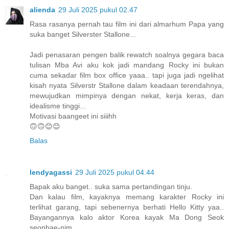
alienda
29 Juli 2025 pukul 02.47
Rasa rasanya pernah tau film ini dari almarhum Papa yang
suka banget Silverster Stallone...
Jadi penasaran pengen balik rewatch soalnya gegara baca
tulisan Mba Avi aku kok jadi mandang Rocky ini bukan
cuma sekadar film box office yaaa.. tapi juga jadi ngelihat
kisah nyata Silverstr Stallone dalam keadaan terendahnya,
mewujudkan mimpinya dengan nekat, kerja keras, dan
idealisme tinggi...
Motivasi baangeet ini siiihh
🙃🙃😊😊
Balas
lendyagassi
29 Juli 2025 pukul 04.44
Bapak aku banget.. suka sama pertandingan tinju.
Dan kalau film, kayaknya memang karakter Rocky ini
terlihat garang, tapi sebenernya berhati Hello Kitty yaa..
Bayangannya kalo aktor Korea kayak Ma Dong Seok
seonbae-nim.