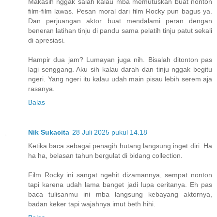
Makasih nggak salah kalau mba memutuskan buat nonton
film-film lawas. Pesan moral dari film Rocky pun bagus ya.
Dan perjuangan aktor buat mendalami peran dengan
beneran latihan tinju di pandu sama pelatih tinju patut sekali
di apresiasi.
Hampir dua jam? Lumayan juga nih. Bisalah ditonton pas
lagi senggang. Aku sih kalau darah dan tinju nggak begitu
ngeri. Yang ngeri itu kalau udah main pisau lebih serem aja
rasanya.
Balas
Nik Sukacita
28 Juli 2025 pukul 14.18
Ketika baca sebagai penagih hutang langsung inget diri. Ha
ha ha, belasan tahun bergulat di bidang collection.
Film Rocky ini sangat ngehit dizamannya, sempat nonton
tapi karena udah lama banget jadi lupa ceritanya. Eh pas
baca tulisanmu ini mba langsung kebayang aktornya,
badan keker tapi wajahnya imut beth hihi.