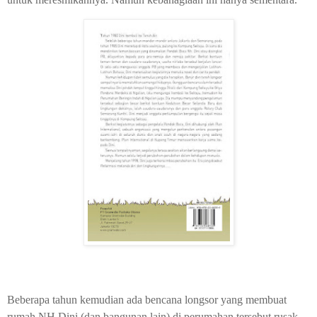
Beberapa tahun kemudian ada bencana longsor yang membuat
rumah NH Dini (dan bangunan lain) di perumahan tersebut rusak