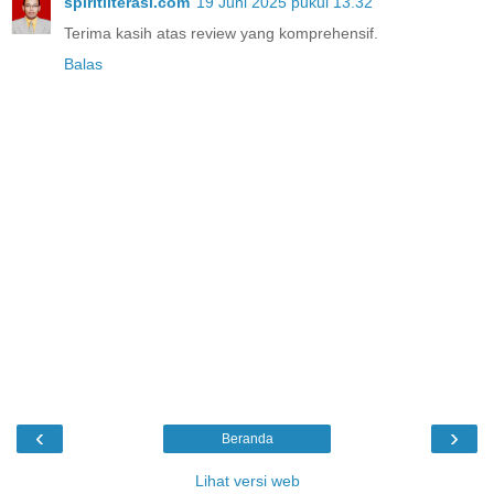
spiritliterasi.com
19 Juni 2025 pukul 13.32
Terima kasih atas review yang komprehensif.
Balas
‹
›
Beranda
Lihat versi web