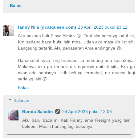
Balas
fanny Nila (dcatqueen.com)
23 April 2023 pukul 23.12
Aku sukaaa bulu2 nya Almira 😍. Tapi blm baca yg judul ini,
Krn sedang baca buku lain mba. Udah aku masukin list sih.
Langsung tertarik. Aku penasaran Ama endingnya 😄.
Hahahahah iyaa, brg branded itu memang ada kasta2nya.
Makanya aku ga tertarik utk ngabisin duit di situ, Krn ga
akan ada habisnya. Udh beli yg termahal, ntr muncul lagi
serie yg lain 🤣
Balas
Balasan
Bunda Saladin
24 April 2023 pukul 13.06
Aku baru baca ini Kak Fanny ama Resign! yang lain
beloom. Masih hunting lagi bukunya.