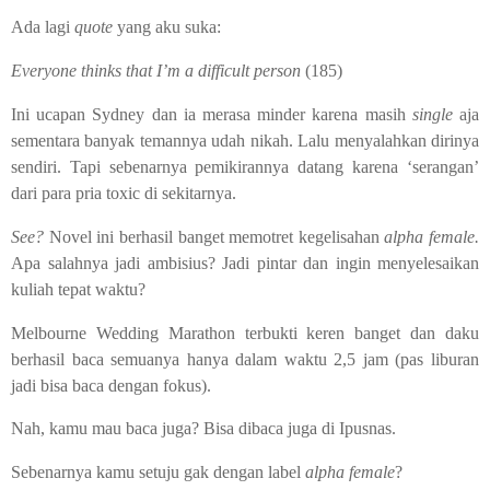
Ada lagi
quote
yang aku suka:
Everyone thinks that I’m a difficult person
(185)
Ini ucapan Sydney dan ia merasa minder karena masih
single
aja
sementara banyak temannya udah nikah. Lalu menyalahkan dirinya
sendiri. Tapi sebenarnya pemikirannya datang karena ‘serangan’
dari para pria toxic di sekitarnya.
See?
Novel ini berhasil banget memotret kegelisahan
alpha female.
Apa salahnya jadi ambisius? Jadi pintar dan ingin menyelesaikan
kuliah tepat waktu?
Melbourne Wedding Marathon terbukti keren banget dan daku
berhasil baca semuanya hanya dalam waktu 2,5 jam (pas liburan
jadi bisa baca dengan fokus).
Nah, kamu mau baca juga? Bisa dibaca juga di Ipusnas.
Sebenarnya kamu setuju gak dengan label
alpha female
?