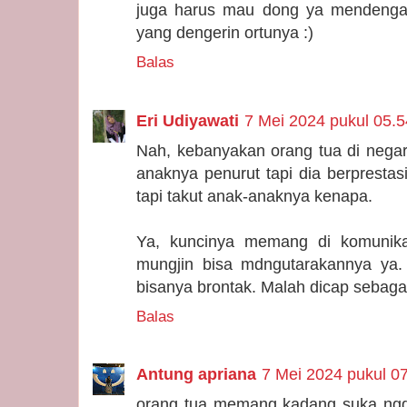
juga harus mau dong ya mendenga
yang dengerin ortunya :)
Balas
Eri Udiyawati
7 Mei 2024 pukul 05.5
Nah, kebanyakan orang tua di negar
anaknya penurut tapi dia berprestasi
tapi takut anak-anaknya kenapa.
Ya, kuncinya memang di komunika
mungjin bisa mdngutarakannya ya.
bisanya brontak. Malah dicap sebag
Balas
Antung apriana
7 Mei 2024 pukul 0
orang tua memang kadang suka ngg