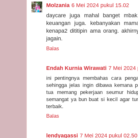
Molzania
6 Mei 2024 pukul 15.02
daycare juga mahal banget mbak.
keuangan juga. kebanyakan mam
kenapa2 dititipin ama orang. akhir
jagain.
Balas
Endah Kurnia Wirawati
7 Mei 2024 
ini pentingnya membahas cara peng
sehingga jelas ingin dibawa kemana p
tua memang pekerjaan seumur hidup
semangat ya bun buat si kecil agar t
terbaik.
Balas
lendyagassi
7 Mei 2024 pukul 02.50