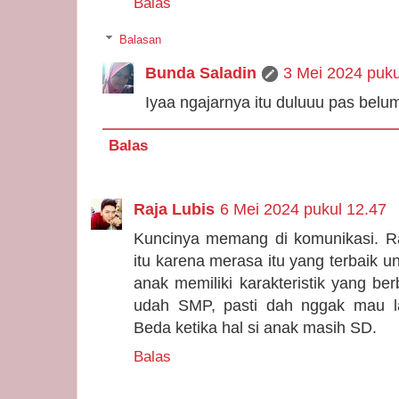
Balas
Balasan
Bunda Saladin
3 Mei 2024 puku
Iyaa ngajarnya itu duluuu pas belu
Balas
Raja Lubis
6 Mei 2024 pukul 12.47
Kuncinya memang di komunikasi. Ra
itu karena merasa itu yang terbaik u
anak memiliki karakteristik yang b
udah SMP, pasti dah nggak mau lag
Beda ketika hal si anak masih SD.
Balas