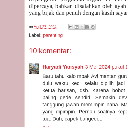
dipercaya, bahkan disalahkan oleh ayah
yang bijak dan penuh dengan kasih saya
on
April 27, 2024
Label:
parenting
10 komentar:
Haryadi Yansyah
3 Mei 2024 pukul 
Baru tahu kalo mbak Avi mantan guru
dulu waktu kecil selalu dipilih jad
ketua barisan, dsb. Karena bobot
paling gede sendiri. Semakin de
tanggung jawab memimpin haha. M
yang dipimpin. Pernah soalnya kep
tua. Duh, capek bangeeet.