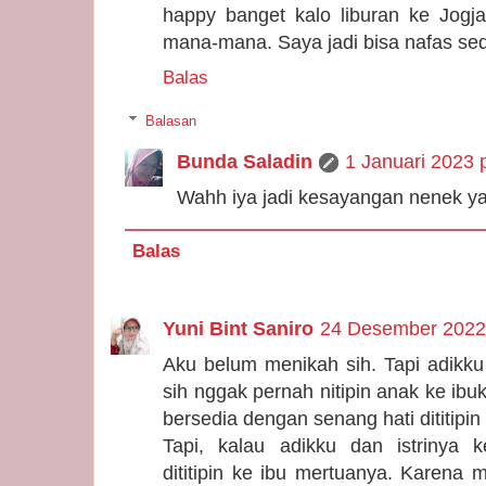
happy banget kalo liburan ke Jogj
mana-mana. Saya jadi bisa nafas sedi
Balas
Balasan
Bunda Saladin
1 Januari 2023 
Wahh iya jadi kesayangan nenek ya
Balas
Yuni Bint Saniro
24 Desember 2022 
Aku belum menikah sih. Tapi adikk
sih nggak pernah nitipin anak ke ibu
bersedia dengan senang hati dititipi
Tapi, kalau adikku dan istrinya 
dititipin ke ibu mertuanya. Karena