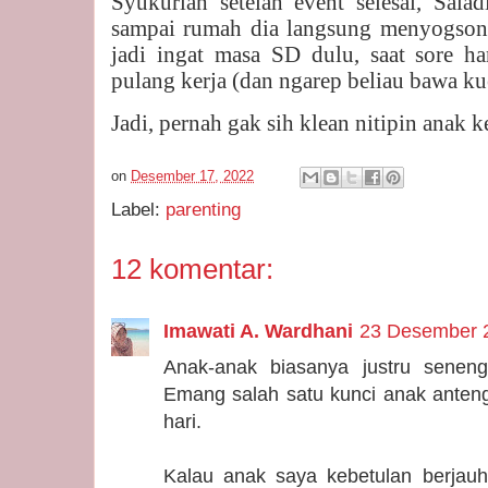
Syukurlah setelah event selesai, Sala
sampai rumah dia langsung menyogson
jadi ingat masa SD dulu, saat sore 
pulang kerja (dan ngarep beliau bawa 
Jadi, pernah gak sih klean nitipin anak 
on
Desember 17, 2022
Label:
parenting
12 komentar:
Imawati A. Wardhani
23 Desember 2
Anak-anak biasanya justru seneng 
Emang salah satu kunci anak anteng 
hari.
Kalau anak saya kebetulan berjau