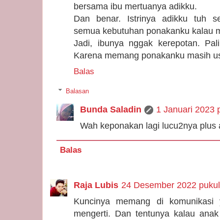
bersama ibu mertuanya adikku.
Dan benar. Istrinya adikku tuh s
semua kebutuhan ponakanku kalau ma
Jadi, ibunya nggak kerepotan. Pali
Karena memang ponakanku masih usi
Balas
Balasan
Bunda Saladin
1 Januari 2023 
Wah keponakan lagi lucu2nya plus ak
Balas
Raja Lubis
24 Desember 2022 pukul
Kuncinya memang di komunikasi y
mengerti. Dan tentunya kalau anak