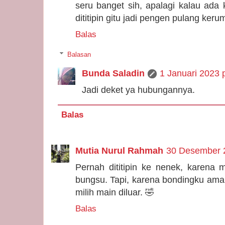
seru banget sih, apalagi kalau ada
dititipin gitu jadi pengen pulang ker
Balas
Balasan
Bunda Saladin
1 Januari 2023 
Jadi deket ya hubungannya.
Balas
Mutia Nurul Rahmah
30 Desember 2
Pernah dititipin ke nenek, karena
bungsu. Tapi, karena bondingku ama 
milih main diluar. 🤣
Balas