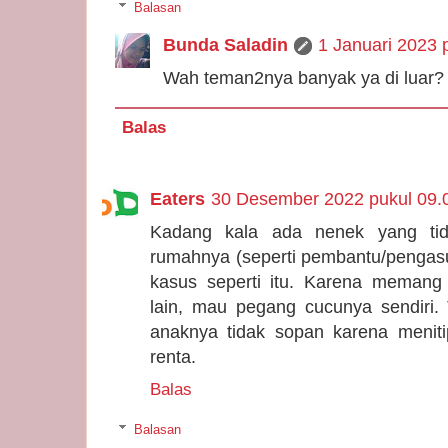
Balasan
Bunda Saladin
1 Januari 2023 
Wah teman2nya banyak ya di luar?
Balas
Eaters
30 Desember 2022 pukul 09.
Kadang kala ada nenek yang ti
rumahnya (seperti pembantu/pengasu
kasus seperti itu. Karena memang
lain, mau pegang cucunya sendiri.
anaknya tidak sopan karena menit
renta.
Balas
Balasan