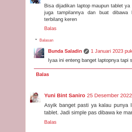
Bisa dijadikan laptop maupun tablet ya 
juga tampilannya dan buat dibawa 
terbilang keren
Balas
Balasan
Bunda Saladin
1 Januari 2023 puk
Iyaa ini enteng banget laptopnya tapi 
Balas
Yuni Bint Saniro
25 Desember 2022 
Asyik banget pasti ya kalau punya l
tablet. Jadi simple pas dibawa ke m
Balas