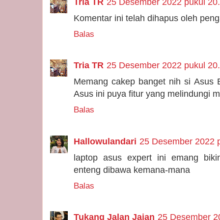
Tria TR
25 Desember 2022 pukul 20
Komentar ini telah dihapus oleh pen
Balas
Tria TR
25 Desember 2022 pukul 20
Memang cakep banget nih si Asus Ex
Asus ini puya fitur yang melindungi m
Balas
Hallowulandari
25 Desember 2022 p
laptop asus expert ini emang bik
enteng dibawa kemana-mana
Balas
Tukang Jalan Jajan
25 Desember 20