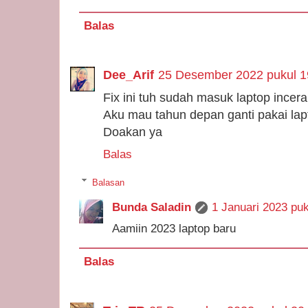
Balas
Dee_Arif
25 Desember 2022 pukul 1
Fix ini tuh sudah masuk laptop ince
Aku mau tahun depan ganti pakai lapt
Doakan ya
Balas
Balasan
Bunda Saladin
1 Januari 2023 puk
Aamiin 2023 laptop baru
Balas