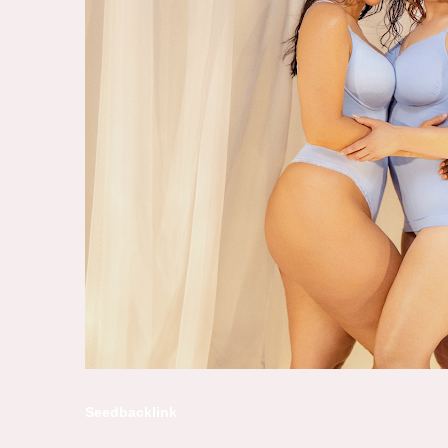
Seedbacklink