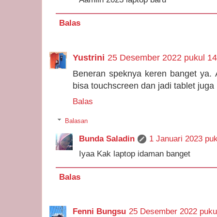
Balas
Yustrini
25 Desember 2022 pukul 14
Beneran speknya keren banget ya. 
bisa touchscreen dan jadi tablet jug
Balas
Balasan
Bunda Saladin
1 Januari 2023 puk
Iyaa Kak laptop idaman banget
Balas
Fenni Bungsu
25 Desember 2022 puku