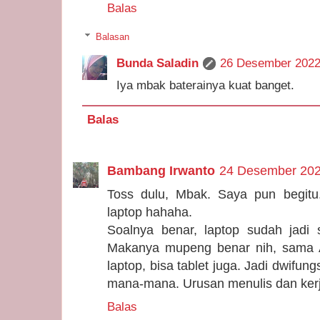
Balas
Balasan
Bunda Saladin
26 Desember 2022
Iya mbak baterainya kuat banget.
Balas
Bambang Irwanto
24 Desember 202
Toss dulu, Mbak. Saya pun begitu
laptop hahaha.
Soalnya benar, laptop sudah jadi 
Makanya mupeng benar nih, sama A
laptop, bisa tablet juga. Jadi dwifung
mana-mana. Urusan menulis dan kerja
Balas