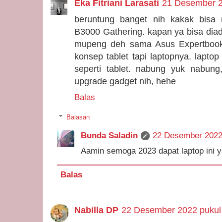
Eka Fitriani Larasati
21 Desember 2
beruntung banget nih kakak bisa 
B3000 Gathering. kapan ya bisa dia
mupeng deh sama Asus Expertbook
konsep tablet tapi laptopnya. laptop
seperti tablet. nabung yuk nabung,
upgrade gadget nih, hehe
Balas
Balasan
Bunda Saladin
22 Desember 2022
Aamin semoga 2023 dapat laptop ini y
Balas
Nabilla DP
22 Desember 2022 pukul