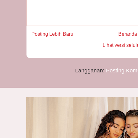
Posting Lebih Baru
Beranda
Lihat versi selul
Langganan:
Posting Kom