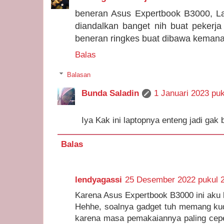
beneran Asus Expertbook B3000, L
diandalkan banget nih buat pekerja
beneran ringkes buat dibawa kema
Balas
Balasan
Bunda Saladin
1 Januari 2023 puk
Iya Kak ini laptopnya enteng jadi gak
Balas
lendyagassi
25 Desember 2022 pukul 
Karena Asus Expertbook B3000 ini aku 
Hehhe, soalnya gadget tuh memang kud
karena masa pemakaiannya paling cepet