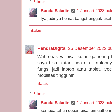
Balasan
Bunda Saladin
1 Januari 2023 puk
Iya jadinya hemat banget enggak usah b
Balas
HendraDigital
25 Desember 2022 pu
Wah enak ya bisa ikutan gathering
saya bisa ikutan juga nih. Laptopn
fungsi jadi laptop atau tablet. C
mobilitas tinggi nih.
Balas
Balasan
Bunda Saladin
1 Januari 2023 puk
semoga tahun depan bisa join gather