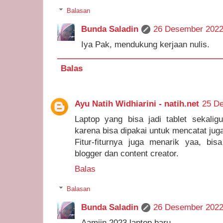
Balasan
Bunda Saladin
26 Desember 2022
Iya Pak, mendukung kerjaan nulis.
Balas
Ayu Natih Widhiarini - natih.net
25 De
Laptop yang bisa jadi tablet sekalig
karena bisa dipakai untuk mencatat jug
Fitur-fiturnya juga menarik yaa, bi
blogger dan content creator.
Balas
Balasan
Bunda Saladin
26 Desember 2022
Aamiin 2023 laptop baru