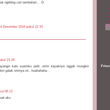
at ngeblog cari tambahan... :D
14 Desember 2016 pukul 22.33
ukul 23.28
Frie
angin kalo suamiku pelit...errrrr kayaknya nggak mungkin
in galak istrinya ini...huahahaha...
ul 08.13
uat aku