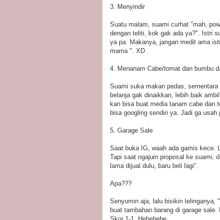
3. Menyindir
Suatu malam, suami curhat "mah, powe
dengan teliti, kok gak ada ya?". Istri
ya pa. Makanya, jangan medit ama istr
mama ". XD
4. Menanam Cabe/tomat dan bumbu da
Suami suka makan pedas, sementara h
belanja gak dinaikkan, lebih baik amb
kan bisa buat media tanam cabe dan t
bisa googling sendiri ya. Jadi ga usah
5. Garage Sale
Saat buka IG, waah ada gamis kece. Lal
Tapi saat ngajuin proposal ke suami, d
lama dijual dulu, baru beli lagi".
Apa???
Senyumin aja, lalu bisikin telinganya, 
buat tambahan barang di garage sale.
Skor 1-1. Hehehehe.