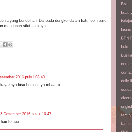
Bali
beaut
a dunia yang berlebihan. Daripada dongkol dalam hati, lebih baik
belaja
 mengubah sifat jeleknya.
bisnis
BPN R
buku
Busin
cerpe
curhat
esember 2016 pukul 08.43
daily l
ayaknya bisa berhasil ya mbaa :p
educa
electri
englis
13 Desember 2016 pukul 10.47
family
 hari tempe
fashio