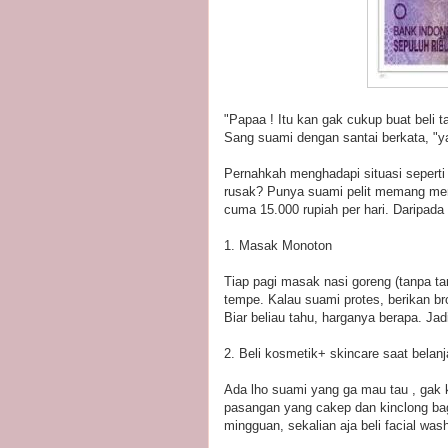
"Papaa ! Itu kan gak cukup buat beli 
Sang suami dengan santai berkata, "ya
Pernahkah menghadapi situasi seperti 
rusak? Punya suami pelit memang men
cuma 15.000 rupiah per hari. Daripada b
1. Masak Monoton
Tiap pagi masak nasi goreng (tanpa t
tempe. Kalau suami protes, berikan br
Biar beliau tahu, harganya berapa. Ja
2. Beli kosmetik+ skincare saat belan
Ada lho suami yang ga mau tau , gak k
pasangan yang cakep dan kinclong baga
mingguan, sekalian aja beli facial wash