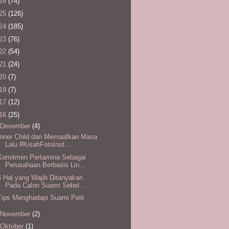
26
(74)
25
(126)
24
(185)
23
(76)
22
(54)
21
(24)
20
(7)
19
(7)
17
(12)
16
(25)
Desember
(4)
Inner Child dan Memaafkan Masa
Lalu #KisahFotoInst...
Komitmen Pertamina Sebagai
Perusahaan Berbasis Lin...
6 Hal yang Wajib Ditanyakan
Pada Calon Suami Sebel...
Tips Menghadapi Suami Pelit
November
(2)
Oktober
(1)