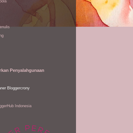
bola
enulis
ing
rkan Penyalahgunaan