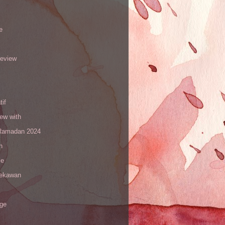
e
review
tif
iew with
amadan 2024
n
le
sekawan
age