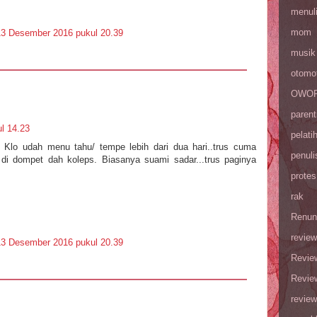
menul
mom
13 Desember 2016 pukul 20.39
musik
otomot
OWOP 
parent
l 14.23
pelati
Klo udah menu tahu/ tempe lebih dari dua hari..trus cuma
penuli
g di dompet dah koleps. Biasanya suami sadar...trus paginya
protes
rak
Renun
review
13 Desember 2016 pukul 20.39
Revie
Revie
review