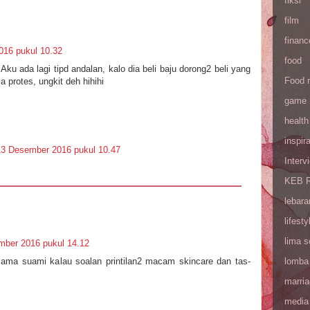
fiksi
film
financ
16 pukul 10.32
food
ku ada lagi tipd andalan, kalo dia beli baju dorong2 beli yang
Food 
a protes, ungkit deh hihihi
game
health
inspira
13 Desember 2016 pukul 10.47
Interv
KEB R
lebara
lifesty
lima 
mber 2016 pukul 14.12
lomba
sama suami kalau soalan printilan2 macam skincare dan tas-
marri
media