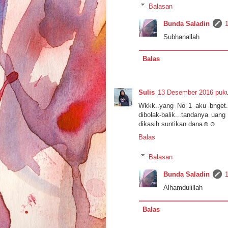
Balasan
Bunda Saladin
Subhanallah
Balas
Sulis
13 Desember 2016 puku
Wkkk..yang No 1 aku bnget. 
dibolak-balik...tandanya uan
dikasih suntikan dana☺☺
Balas
Balasan
Bunda Saladin
Alhamdulillah
Balas