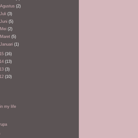
Agustus
(2)
Juli
(3)
Juni
(5)
Mei
(2)
Maret
(5)
Januari
(1)
15
(16)
14
(13)
13
(3)
12
(10)
l
in my life
rupa
h