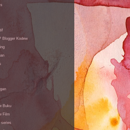
is
if
Blogger Kodew
ing
han
s
gan
w Buku
w Film
 series