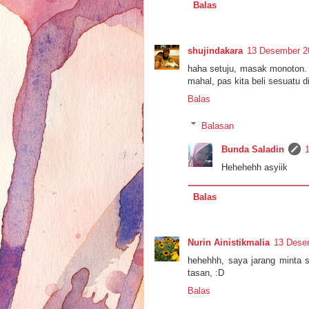
Balas
shujindakara
13 Desember 20
haha setuju, masak monoton. A
mahal, pas kita beli sesuatu di
Balas
Balasan
Bunda Saladin
Hehehehh asyiik
Balas
Nurin Ainistikmalia
13 Dese
hehehhh, saya jarang minta 
tasan, :D
Balas