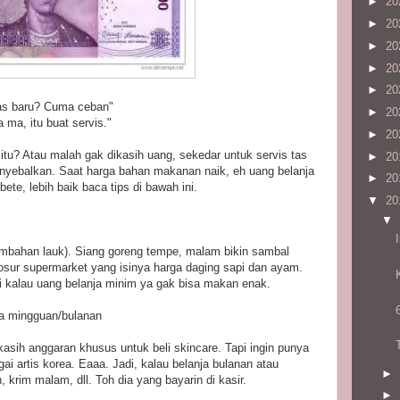
►
20
►
20
►
20
►
20
►
20
tas baru? Cuma ceban"
►
20
 ma, itu buat servis."
►
20
itu? Atau malah gak dikasih uang, sekedar untuk servis tas
►
20
yebalkan. Saat harga bahan makanan naik, eh uang belanja
►
20
ete, lebih baik baca tips di bawah ini.
▼
20
▼
ambahan lauk). Siang goreng tempe, malam bikin sambal
osur supermarket yang isinya harga daging sapi dan ayam.
di kalau uang belanja minim ya gak bisa makan enak.
ja mingguan/bulanan
asih anggaran khusus untuk beli skincare. Tapi ingin punya
i artis korea. Eaaa. Jadi, kalau belanja bulanan atau
►
, krim malam, dll. Toh dia yang bayarin di kasir.
►