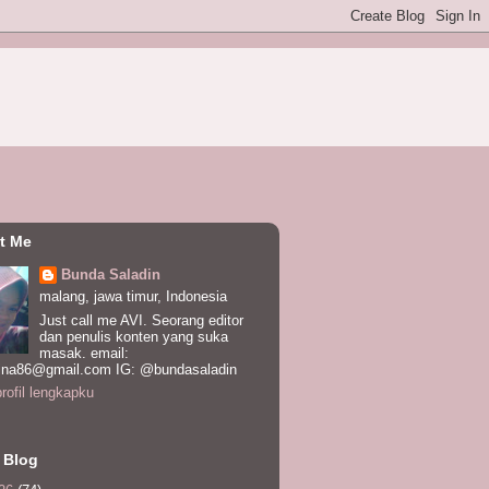
t Me
Bunda Saladin
malang, jawa timur, Indonesia
Just call me AVI. Seorang editor
dan penulis konten yang suka
masak. email:
ina86@gmail.com IG: @bundasaladin
profil lengkapku
 Blog