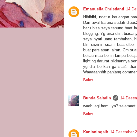
Emanuella Christianti
14 De
Hihihihi, ngatur keuangan ba
Dari awal karena sudah dipos2
baru bisa saya tabung buat ho
blogging. Yg bisa diirit bias
saya nyari uang tambahan, hih
blm diizinin suami buat dibel
buat persiapan lairan. Cm suam
beliau mau beliin lampu belaj
lighting darurat bikinannya se
yg dia belikan ga sia2. Bia
Waaaaahhhh panjang commentn
Balas
Bunda Saladin
14 Desem
waah lagi hamil ya? selamaat 
Balas
Kanianingsih
14 Desember 2