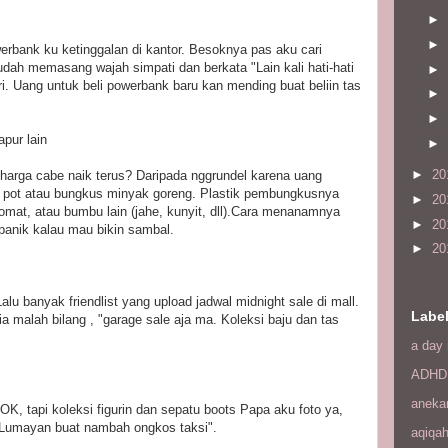
►
►
rbank ku ketinggalan di kantor. Besoknya pas aku cari
 sudah memasang wajah simpati dan berkata "Lain kali hati-hati
►
i. Uang untuk beli powerbank baru kan mending buat beliin tas
►
►
pur lain
►
►
20
arga cabe naik terus? Daripada nggrundel karena uang
il pot atau bungkus minyak goreng. Plastik pembungkusnya
►
20
omat, atau bumbu lain (jahe, kunyit, dll).Cara menanamnya
►
20
 panik kalau mau bikin sambal.
►
20
u banyak friendlist yang upload jadwal midnight sale di mall.
Labe
ia malah bilang , "garage sale aja ma. Koleksi baju dan tas
a day 
ADHD
aneka
"OK, tapi koleksi figurin dan sepatu boots Papa aku foto ya,
 Lumayan buat nambah ongkos taksi".
aqiqa