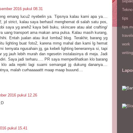
sepak
sember 2016 pukul 08.31
Tekno
reng emang lucu2 nyebelin ya. Tipsnya kalau kami apa ya....
tips
, jd strict, kalau saya berhasil menghemat di salah satu pos,
tips m
bi saya yg aneh2 kaya beli buku, skincare atau alat crafting/
anya uang transport ama makan ama pulsa. Kalau masih kurang,
travel
ihi. Entah jualan atau ikut lomba2 blog. Terakhir, barang yg
i itu lighting buat foto2, karena mmg mahal dan kami lg hemat
work
i ternyata ngusahain jg, ga kebeli lighting benerannya si, tapi
writing
ar yg jauh lebih murah dan ngesetin instalasinya di meja. Jadi
ndiri. Saya jadi terharu..... PR saya memperlihatkan klo barang
r klo ada rejeki lagi suami semangat jg dukung dananya....
ya, malah curhaaaaattt maap maap buuund....
Lapo
ber 2016 pukul 12.26
:D
016 pukul 15.41