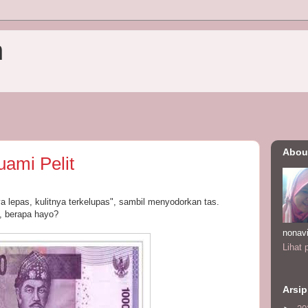
n
Abou
ami Pelit
a lepas, kulitnya terkelupas", sambil menyodorkan tas.
, berapa hayo?
nonav
Lihat 
Arsip