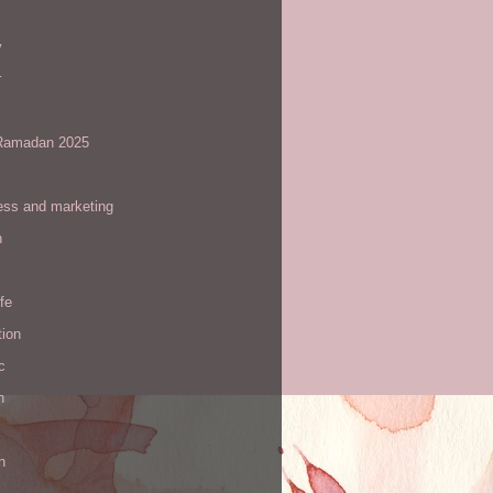
y
r
amadan 2025
ess and marketing
n
ife
tion
c
h
n