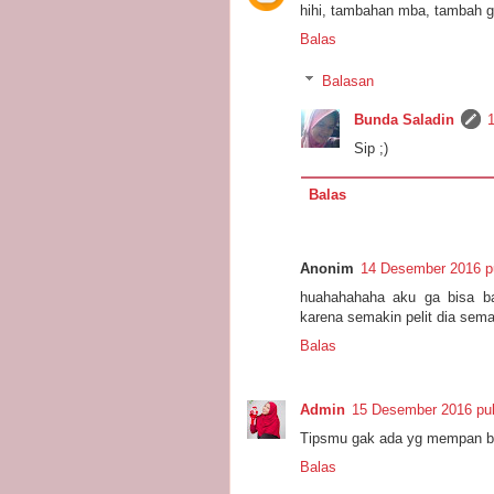
hihi, tambahan mba, tambah gi
Balas
Balasan
Bunda Saladin
Sip ;)
Balas
Anonim
14 Desember 2016 p
huahahahaha aku ga bisa bay
karena semakin pelit dia semak
Balas
Admin
15 Desember 2016 puk
Tipsmu gak ada yg mempan b
Balas