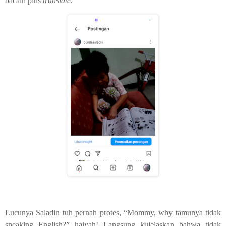
bacain plus
translate.
Lucunya Saladin tuh pernah protes, “Mommy, why tamunya tidak
speaking English?” haiyah! Langsung kujelaskan bahwa tidak