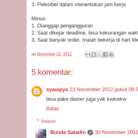
3. Fleksibel dalam menentukan jam kerja
Minus:
1. Dianggap pengangguran
2. Saat dikejar deadline, bisa kekurangan wakt
3. Saat banyak order, malah bekerja di hari lib
on
November 22, 2012
5 komentar:
syauqiya
23 November 2012 pukul 09.
bisa pake daster juga yak kwkwkw
Balas
Balasan
Bunda Saladin
30 November 2012