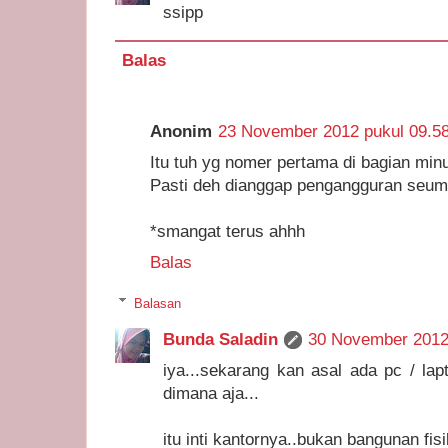
ssipp
Balas
Anonim
23 November 2012 pukul 09.5
Itu tuh yg nomer pertama di bagian min
Pasti deh dianggap pengangguran seum
*smangat terus ahhh
Balas
Balasan
Bunda Saladin
30 November 2012
iya...sekarang kan asal ada pc / la
dimana aja...
itu inti kantornya..bukan bangunan fis