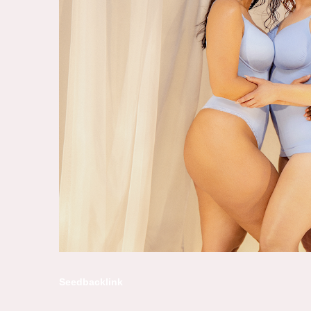
Seedbacklink