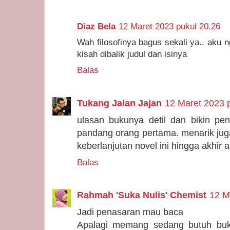
Diaz Bela
12 Maret 2023 pukul 20.26
Wah filosofinya bagus sekali ya.. aku
kisah dibalik judul dan isinya
Balas
Tukang Jalan Jajan
12 Maret 2023 
ulasan bukunya detil dan bikin pen
pandang orang pertama. menarik jug
keberlanjutan novel ini hingga akhir a
Balas
Rahmah 'Suka Nulis' Chemist
12 M
Jadi penasaran mau baca
Apalagi memang sedang butuh buk