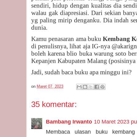
sendiri, hidup dengan kualitas dia sendi
walau gak diapresiasi. Dari sekian ban
yg paling mirip denganku. Dia indah sen
dunia.
Kamu penasaran ama buku
Kembang Ke
di penulisnya, lihat aja IG-nya @akarign
boleh karena blio buka warung soto be
Kepanjen Kabupaten Malang (posisinya 
Jadi, sudah baca buku apa minggu ini?
on
Maret 07, 2023
35 komentar:
Bambang Irwanto
10 Maret 2023 pu
Membaca ulasan buku kembang 