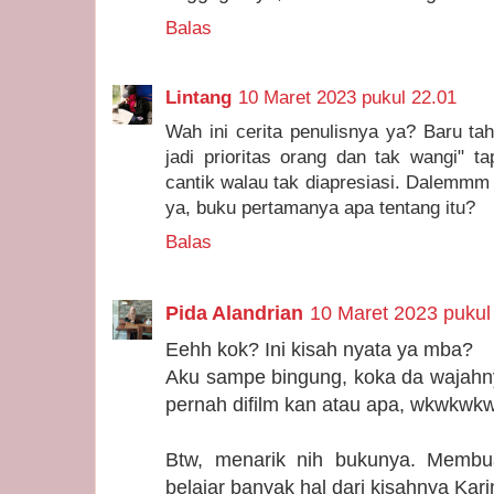
Balas
Lintang
10 Maret 2023 pukul 22.01
Wah ini cerita penulisnya ya? Baru t
jadi prioritas orang dan tak wangi" t
cantik walau tak diapresiasi. Dalemm
ya, buku pertamanya apa tentang itu?
Balas
Pida Alandrian
10 Maret 2023 pukul
Eehh kok? Ini kisah nyata ya mba?
Aku sampe bingung, koka da wajahny
pernah difilm kan atau apa, wkwkwk
Btw, menarik nih bukunya. Membu
belajar banyak hal dari kisahnya Kari