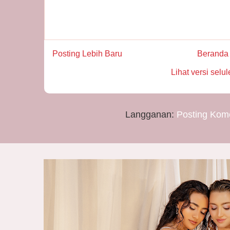
Posting Lebih Baru
Beranda
Lihat versi selul
Langganan:
Posting Kom