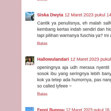
Siska Dwyta
12 Maret 2023 pukul 1
Cantik ya penulisnya, eh malah salfo
kembang kertas indah sendiri dan hid
tapi pilihan warnanya fuschia ya? In
Balas
Hallowulandari
12 Maret 2023 pukul
openingnya aja udh merasa nyentil 
sosok ibu yang seringnya lebih bany
kok ya tetep ada humornya, pas nangi
so called lyfeee ~
Balas
Fenni Bungsu
12 Maret 2023 pukul 16