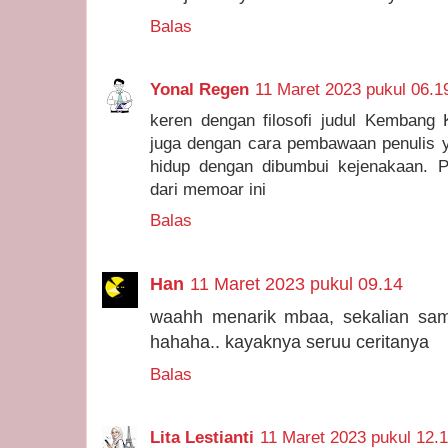
Balas
Yonal Regen
11 Maret 2023 pukul 06.1
keren dengan filosofi judul Kembang 
juga dengan cara pembawaan penulis y
hidup dengan dibumbui kejenakaan. P
dari memoar ini
Balas
Han
11 Maret 2023 pukul 09.14
waahh menarik mbaa, sekalian sam
hahaha.. kayaknya seruu ceritanya
Balas
Lita Lestianti
11 Maret 2023 pukul 12.