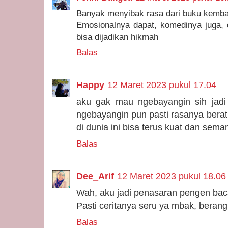
Banyak menyibak rasa dari buku kemban
Emosionalnya dapat, komedinya juga, 
bisa dijadikan hikmah
Balas
Happy
12 Maret 2023 pukul 17.04
aku gak mau ngebayangin sih jadi 
ngebayangin pun pasti rasanya bera
di dunia ini bisa terus kuat dan sema
Balas
Dee_Arif
12 Maret 2023 pukul 18.06
Wah, aku jadi penasaran pengen ba
Pasti ceritanya seru ya mbak, berang
Balas