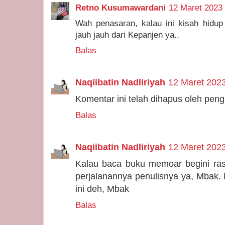
Retno Kusumawardani
12 Maret 2023 
Wah penasaran, kalau ini kisah hidup 
jauh jauh dari Kepanjen ya..
Balas
Naqiibatin Nadliriyah
12 Maret 2023
Komentar ini telah dihapus oleh pen
Balas
Naqiibatin Nadliriyah
12 Maret 2023
Kalau baca buku memoar begini ras
perjalanannya penulisnya ya, Mbak
ini deh, Mbak
Balas