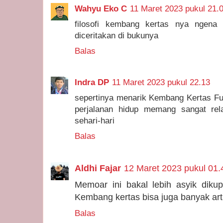
Wahyu Eko C
11 Maret 2023 pukul 21.
filosofi kembang kertas nya ngena
diceritakan di bukunya
Balas
Indra DP
11 Maret 2023 pukul 22.13
sepertinya menarik Kembang Kertas Fu
perjalanan hidup memang sangat rel
sehari-hari
Balas
Aldhi Fajar
12 Maret 2023 pukul 01.
Memoar ini bakal lebih asyik diku
Kembang kertas bisa juga banyak art
Balas