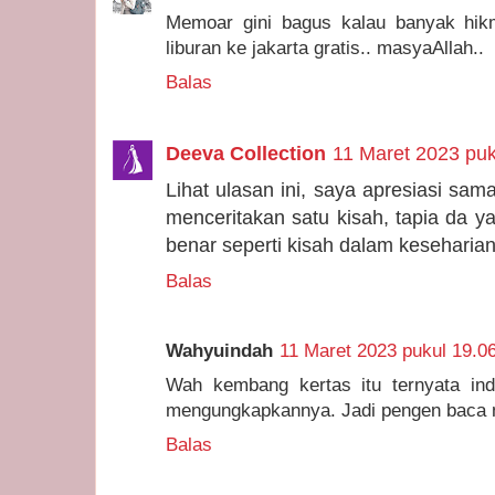
Memoar gini bagus kalau banyak hik
liburan ke jakarta gratis.. masyaAllah..
Balas
Deeva Collection
11 Maret 2023 puk
Lihat ulasan ini, saya apresiasi sam
menceritakan satu kisah, tapia da y
benar seperti kisah dalam keseharia
Balas
Wahyuindah
11 Maret 2023 pukul 19.0
Wah kembang kertas itu ternyata ind
mengungkapkannya. Jadi pengen baca n
Balas