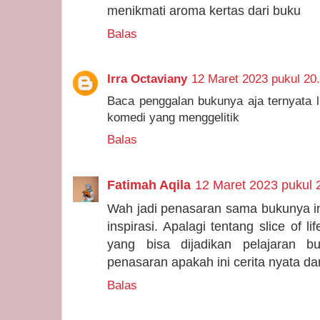
menikmati aroma kertas dari buku
Balas
Irra Octaviany
12 Maret 2023 pukul 20
Baca penggalan bukunya aja ternyata lu
komedi yang menggelitik
Balas
Fatimah Aqila
12 Maret 2023 pukul 
Wah jadi penasaran sama bukunya in
inspirasi. Apalagi tentang slice of l
yang bisa dijadikan pelajaran b
penasaran apakah ini cerita nyata dar
Balas