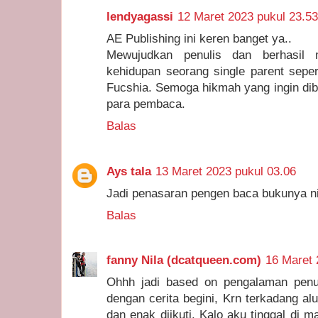
lendyagassi
12 Maret 2023 pukul 23.53
AE Publishing ini keren banget ya..
Mewujudkan penulis dan berhasil 
kehidupan seorang single parent sepe
Fucshia. Semoga hikmah yang ingin dib
para pembaca.
Balas
Ays tala
13 Maret 2023 pukul 03.06
Jadi penasaran pengen baca bukunya n
Balas
fanny Nila (dcatqueen.com)
16 Maret 
Ohhh jadi based on pengalaman penu
dengan cerita begini, Krn terkadang alu
dan enak diikuti. Kalo aku tinggal di m