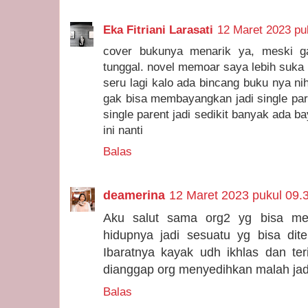
Eka Fitriani Larasati
12 Maret 2023 pu
cover bukunya menarik ya, meski g
tunggal. novel memoar saya lebih suka k
seru lagi kalo ada bincang buku nya n
gak bisa membayangkan jadi single par
single parent jadi sedikit banyak ada
ini nanti
Balas
deamerina
12 Maret 2023 pukul 09.
Aku salut sama org2 yg bisa men
hidupnya jadi sesuatu yg bisa dite
Ibaratnya kayak udh ikhlas dan te
dianggap org menyedihkan malah jadi
Balas