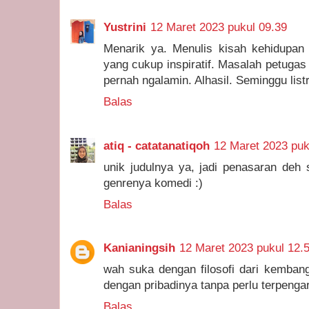
Yustrini
12 Maret 2023 pukul 09.39
Menarik ya. Menulis kisah kehidupan 
yang cukup inspiratif. Masalah petugas
pernah ngalamin. Alhasil. Seminggu listr
Balas
atiq - catatanatiqoh
12 Maret 2023 puk
unik judulnya ya, jadi penasaran deh 
genrenya komedi :)
Balas
Kanianingsih
12 Maret 2023 pukul 12.
wah suka dengan filosofi dari kembang
dengan pribadinya tanpa perlu terpengar
Balas