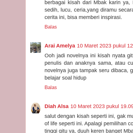
berbagai kisah dari Mbak karin ya,
sedih, lucu, ceria,yang diramu secar
cerita ini, bisa memberi inspirasi.
Balas
Arai Amelya
10 Maret 2023 pukul 12
Ooh jadi novelnya ini kisah nyata 
penulis dan anaknya sama, atau c
novelnya juga tampak seru dibaca, genr
belajar soal hidup
Balas
Diah Alsa
10 Maret 2023 pukul 19.0
salut dengan kisah seperti ini, gak m
of life seperti ini. Apalagi pemilihan 
tinggi gitu ya, duuh keren banget Mba