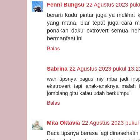
Fenni Bungsu
22 Agustus 2023 puku
berarti kudu pintar juga ya melihat k
yang mana, biar tepat juga cara 
ponakan daku extrovert semua hehe
bermanfaat ini
Balas
Sabrina
22 Agustus 2023 pukul 13.2
wah tipsnya bagus niy mba jadi ins
ekstrovert tapi anak-anaknya malah 
jomblang gitu kalau udah berkumpul
Balas
Mita Oktavia
22 Agustus 2023 pukul
Baca tipsnya berasa lagi dinasehatin