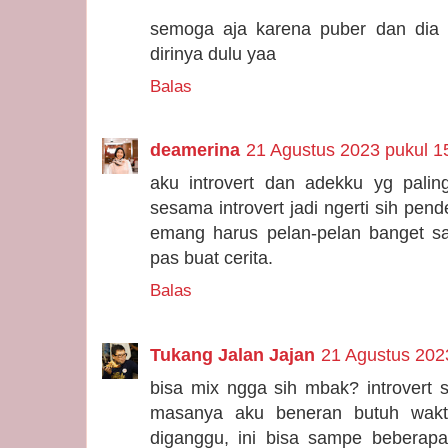
semoga aja karena puber dan di
dirinya dulu yaa
Balas
deamerina
21 Agustus 2023 pukul 1
aku introvert dan adekku yg paling
sesama introvert jadi ngerti sih pe
emang harus pelan-pelan banget sa
pas buat cerita.
Balas
Tukang Jalan Jajan
21 Agustus 202
bisa mix ngga sih mbak? introvert 
masanya aku beneran butuh wakt
diganggu, ini bisa sampe beberapa