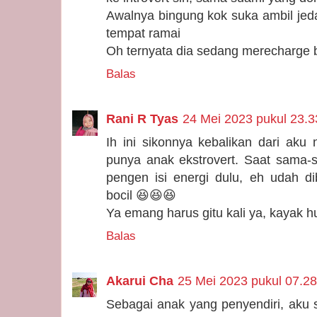
Awalnya bingung kok suka ambil jeda 
tempat ramai
Oh ternyata dia sedang merecharge 
Balas
Rani R Tyas
24 Mei 2023 pukul 23.3
Ih ini sikonnya kebalikan dari aku n
punya anak ekstrovert. Saat sama-
pengen isi energi dulu, eh udah 
bocil 😆😆😆
Ya emang harus gitu kali ya, kayak
Balas
Akarui Cha
25 Mei 2023 pukul 07.28
Sebagai anak yang penyendiri, aku 