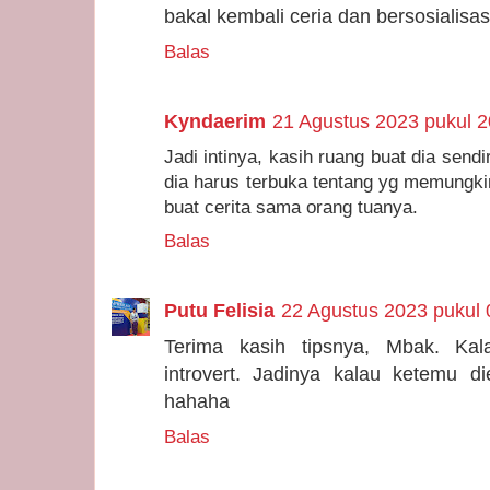
bakal kembali ceria dan bersosialisasi
Balas
Kyndaerim
21 Agustus 2023 pukul 2
Jadi intinya, kasih ruang buat dia sendi
dia harus terbuka tentang yg memungkin
buat cerita sama orang tuanya.
Balas
Putu Felisia
22 Agustus 2023 pukul 
Terima kasih tipsnya, Mbak. K
introvert. Jadinya kalau ketemu 
hahaha
Balas