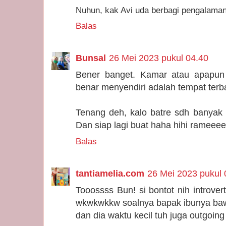
Nuhun, kak Avi uda berbagi pengalaman
Balas
Bunsal
26 Mei 2023 pukul 04.40
Bener banget. Kamar atau apapun 
benar menyendiri adalah tempat terba
Tenang deh, kalo batre sdh banyak la
Dan siap lagi buat haha hihi rameeee
Balas
tantiamelia.com
26 Mei 2023 pukul 
Tooossss Bun! si bontot nih introver
wkwkwkkw soalnya bapak ibunya baw
dan dia waktu kecil tuh juga outgoing 