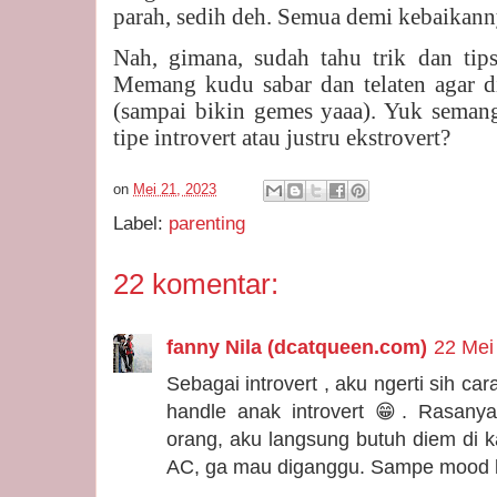
parah, sedih deh. Semua demi kebaikann
Nah, gimana, sudah tahu trik dan tip
Memang kudu sabar dan telaten agar di
(sampai bikin gemes yaaa). Yuk seman
tipe introvert atau justru ekstrovert?
on
Mei 21, 2023
Label:
parenting
22 komentar:
fanny Nila (dcatqueen.com)
22 Mei
Sebagai introvert , aku ngerti sih c
handle anak introvert 😁. Rasany
orang, aku langsung butuh diem di k
AC, ga mau diganggu. Sampe mood ku