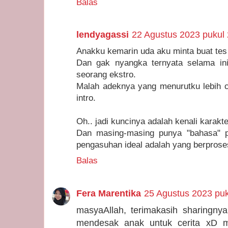
Balas
lendyagassi
22 Agustus 2023 pukul
Anakku kemarin uda aku minta buat tes
Dan gak nyangka ternyata selama in
seorang ekstro.
Malah adeknya yang menurutku lebih
intro.
Oh.. jadi kuncinya adalah kenali karakte
Dan masing-masing punya "bahasa" 
pengasuhan ideal adalah yang berproses
Balas
Fera Marentika
25 Agustus 2023 puk
masyaAllah, terimakasih sharingny
mendesak anak untuk cerita xD m