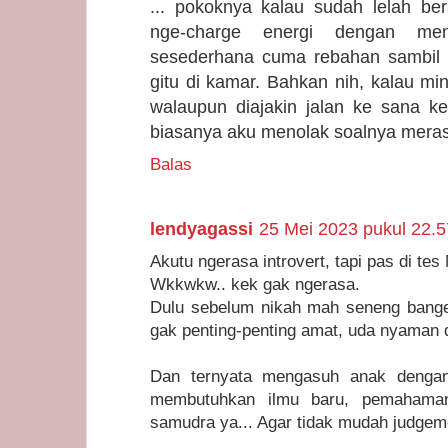
... pokoknya kalau sudah lelah ber
nge-charge energi dengan men
sesederhana cuma rebahan sambil b
gitu di kamar. Bahkan nih, kalau mi
walaupun diajakin jalan ke sana ke
biasanya aku menolak soalnya meras
Balas
lendyagassi
25 Mei 2023 pukul 22.5
Akutu ngerasa introvert, tapi pas di tes
Wkkwkw.. kek gak ngerasa.
Dulu sebelum nikah mah seneng bange
gak penting-penting amat, uda nyaman 
Dan ternyata mengasuh anak dengan 
membutuhkan ilmu baru, pemahaman
samudra ya... Agar tidak mudah judgem