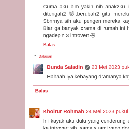
Cuma aku blm yakin nih anak2ku int
ditengah2 🤣.berubah2 gitu mereka
Sbnrnya sih aku pengen mereka kay
Biar ga banyak drama di rumah ini 
ngadepin 3 introvert 🤣
Balas
Balasan
Bunda Saladin
23 Mei 2023 puk
Hahaah iya kebayang dramanya ka
Balas
Khoirur Rohmah
24 Mei 2023 pukul
Ini kayak aku dulu yang cenderung ek
ke introvert sih, sama suami yang do