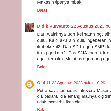
Makasih tipsnya mbak
Balas
Didik Purwanto
22 Agustus 2023 pu
Dari wajahnya udh kelihatan bgt sih i
dulu. Kalo aku sih dulu ngeberani
ikut ekskul2. Dari SD hingga SMP dul
itu jg ga kmn2. Pas SMA, baru tdr di
agak terbuka. Mulai bs ngomong dgn 
Balas
Okti Li
22 Agustus 2023 pukul 19.29
Putra saya termasuk introvert. Makan
dia padahal dia emang maunya digituin.
tidak memerhatikan dia
Balas