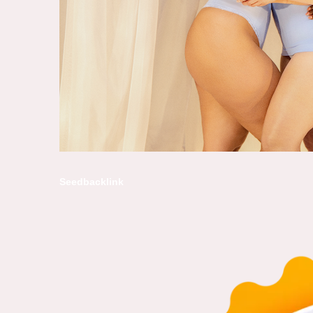
Seedbacklink