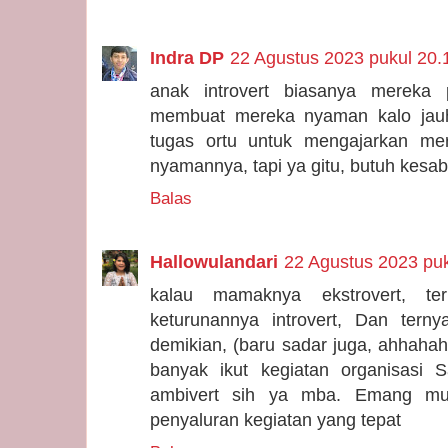
Indra DP
22 Agustus 2023 pukul 20.
anak introvert biasanya mereka 
membuat mereka nyaman kalo jauh
tugas ortu untuk mengajarkan mer
nyamannya, tapi ya gitu, butuh kesa
Balas
Hallowulandari
22 Agustus 2023 puk
kalau mamaknya ekstrovert, te
keturunannya introvert, Dan ter
demikian, (baru sadar juga, ahhaha
banyak ikut kegiatan organisasi 
ambivert sih ya mba. Emang mu
penyaluran kegiatan yang tepat