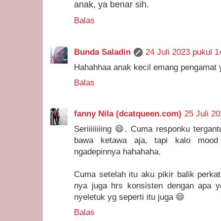
anak, ya benar sih.
Balas
Bunda Saladin
24 Juli 2023 pukul 1
Hahahhaa anak kecil emang pengamat ya
Balas
fanny Nila (dcatqueen.com)
25 Juli 2
Seriiiiiiiing 😄. Cuma responku terga
bawa ketawa aja, tapi kalo mood l
ngadepinnya hahahaha.
Cuma setelah itu aku pikir balik perka
nya juga hrs konsisten dengan apa 
nyeletuk yg seperti itu juga 😄
Balas