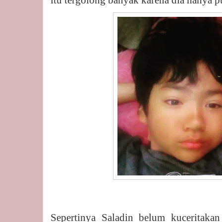
itu tergolong banyak karena dia hanya p
Sepertinya Saladin belum kuceritak