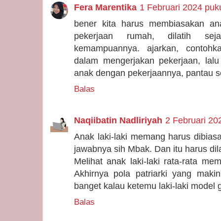
Fera Marentika
1 Februari 2024 puk
bener kita harus membiasakan an
pekerjaan rumah, dilatih se
kemampuannya. ajarkan, contohk
dalam mengerjakan pekerjaan, lalu 
anak dengan pekerjaannya, pantau se
Balas
Naqiibatin Nadliriyah
2 Februari 20
Anak laki-laki memang harus dibia
jawabnya sih Mbak. Dan itu harus dilat
Melihat anak laki-laki rata-rata mem
Akhirnya pola patriarki yang mak
banget kalau ketemu laki-laki model g
Balas