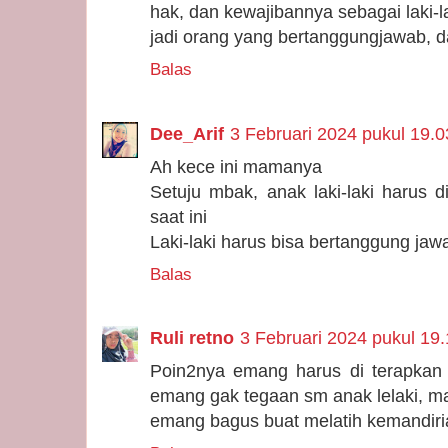
hak, dan kewajibannya sebagai laki-l
jadi orang yang bertanggungjawab, 
Balas
Dee_Arif
3 Februari 2024 pukul 19.0
Ah kece ini mamanya
Setuju mbak, anak laki-laki harus 
saat ini
Laki-laki harus bisa bertanggung ja
Balas
Ruli retno
3 Februari 2024 pukul 19
Poin2nya emang harus di terapkan 
emang gak tegaan sm anak lelaki, m
emang bagus buat melatih kemandir