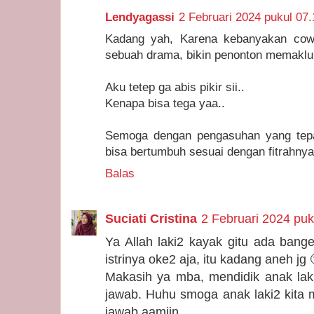
Lendyagassi
2 Februari 2024 pukul 07.
Kadang yah, Karena kebanyakan cow
sebuah drama, bikin penonton memaklu
Aku tetep ga abis pikir sii..
Kenapa bisa tega yaa..
Semoga dengan pengasuhan yang tepat
bisa bertumbuh sesuai dengan fitrahnya
Balas
Suciati Cristina
2 Februari 2024 puk
Ya Allah laki2 kayak gitu ada banget
istrinya oke2 aja, itu kadang aneh jg 
Makasih ya mba, mendidik anak la
jawab. Huhu smoga anak laki2 kita 
jawab aamiin