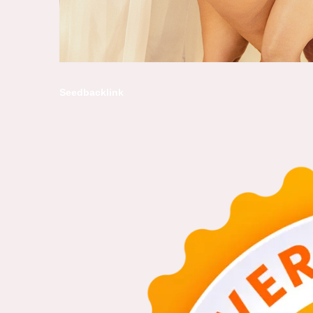
Seedbacklink