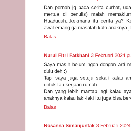
Dan pernah jg baca cerita curhat, uda
mertua di penulis) malah memaklum
Huaduuuh...kekmana itu cerita ya? Kel
awal emang ga masalah kalo anaknya j
Balas
Nurul Fitri Fatkhani
3 Februari 2024 p
Saya masih belum ngeh dengan arti mo
dulu deh :)
Tapi saya juga setuju sekali kalau ana
untuk tau kerjaan rumah.
Dan yang lebih mantap lagi kalau a
anaknya kalau laki-laki itu juga bisa be
Balas
Rosanna Simanjuntak
3 Februari 2024