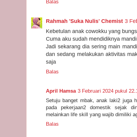
Balas
Rahmah 'Suka Nulis' Chemist
3 Fe
Kebetulan anak cowokku yang bungs
Cuma aku sudah mendidiknya mandir
Jadi sekarang dia sering main mandi
dan sedang melakukan aktivitas m
saja
Balas
April Hamsa
3 Februari 2024 pukul 22.
Setuju banget mbak, anak laki2 juga h
pada pekerjaan2 domestik sejak di
melainkan life skill yang wajib dimiliki 
Balas