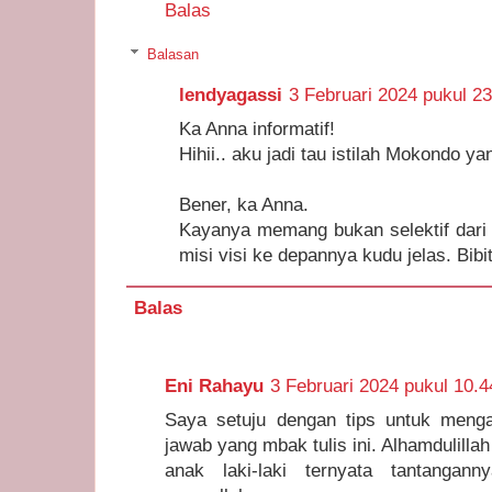
Balas
Balasan
lendyagassi
3 Februari 2024 pukul 23
Ka Anna informatif!
Hihii.. aku jadi tau istilah Mokondo ya
Bener, ka Anna.
Kayanya memang bukan selektif dari k
misi visi ke depannya kudu jelas. Bibi
Balas
Eni Rahayu
3 Februari 2024 pukul 10.4
Saya setuju dengan tips untuk mengaj
jawab yang mbak tulis ini. Alhamdulilla
anak laki-laki ternyata tantanga