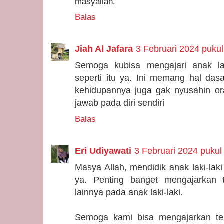
masyallah.
Balas
Jiah Al Jafara
3 Februari 2024 pukul
Semoga kubisa mengajari anak lak
seperti itu ya. Ini memang hal das
kehidupannya juga gak nyusahin ora
jawab pada diri sendiri
Balas
Eri Udiyawati
3 Februari 2024 pukul
Masya Allah, mendidik anak laki-la
ya. Penting banget mengajarkan 
lainnya pada anak laki-laki.
Semoga kami bisa mengajarkan ten