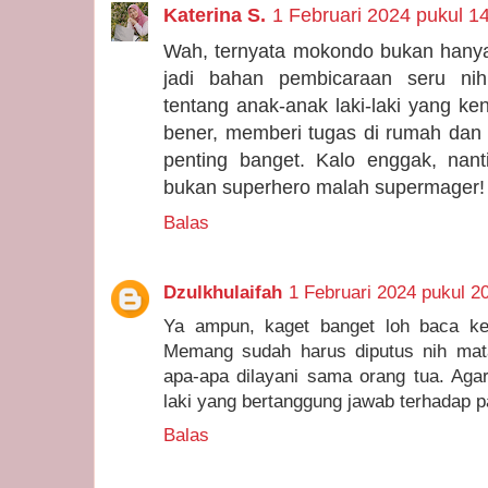
Katerina S.
1 Februari 2024 pukul 1
Wah, ternyata mokondo bukan hanya ja
jadi bahan pembicaraan seru nih!
tentang anak-anak laki-laki yang k
bener, memberi tugas di rumah dan 
penting banget. Kalo enggak, nan
bukan superhero malah supermager!
Balas
Dzulkhulaifah
1 Februari 2024 pukul 2
Ya ampun, kaget banget loh baca k
Memang sudah harus diputus nih mata 
apa-apa dilayani sama orang tua. Agar
laki yang bertanggung jawab terhadap 
Balas