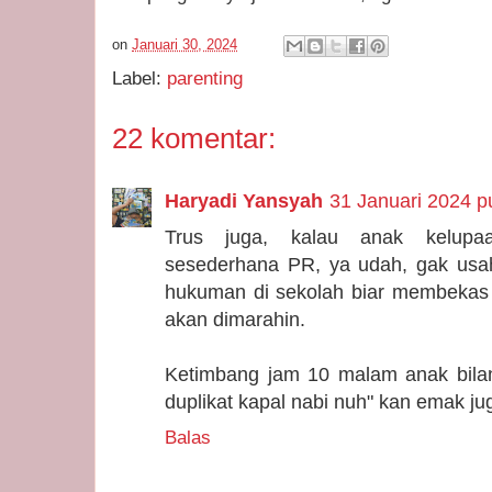
on
Januari 30, 2024
Label:
parenting
22 komentar:
Haryadi Yansyah
31 Januari 2024 p
Trus juga, kalau anak kelup
sesederhana PR, ya udah, gak usah
hukuman di sekolah biar membekas 
akan dimarahin.
Ketimbang jam 10 malam anak bila
duplikat kapal nabi nuh" kan emak j
Balas