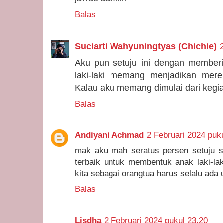
Balas
Suciarti Wahyuningtyas (Chichie)
Aku pun setuju ini dengan member
laki-laki memang menjadikan mere
Kalau aku memang dimulai dari kegiat
Balas
Andiyani Achmad
2 Februari 2024 puk
mak aku mah seratus persen setuju sa
terbaik untuk membentuk anak laki-la
kita sebagai orangtua harus selalu ada
Balas
Lisdha
2 Februari 2024 pukul 23.20