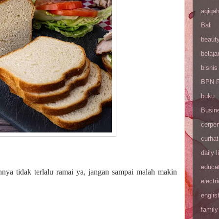
aqiqa
Bali
beaut
belaja
bisnis
BPN R
buku
Busin
cerpe
curhat
daily l
educa
nnya tidak terlalu ramai ya, jangan sampai malah makin
electri
englis
family