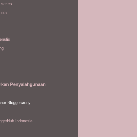
 series
bola
enulis
ing
rkan Penyalahgunaan