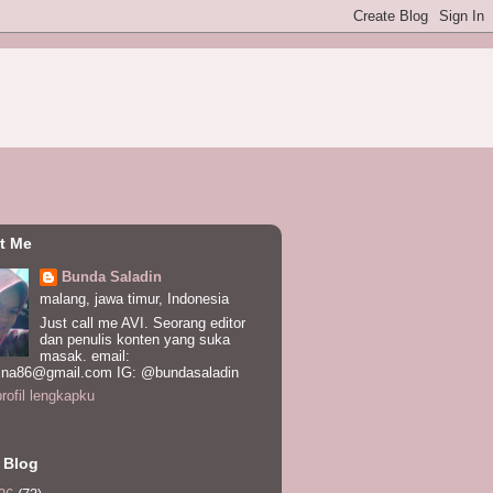
t Me
Bunda Saladin
malang, jawa timur, Indonesia
Just call me AVI. Seorang editor
dan penulis konten yang suka
masak. email:
ina86@gmail.com IG: @bundasaladin
profil lengkapku
 Blog