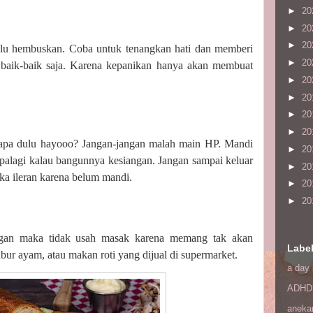
►
20
►
20
►
20
 lalu hembuskan. Coba untuk tenangkan hati dan memberi
►
20
 baik-baik saja. Karena kepanikan hanya akan membuat
►
20
►
20
►
20
►
20
apa dulu hayooo? Jangan-jangan malah main HP. Mandi
►
20
apalagi kalau bangunnya kesiangan. Jangan sampai keluar
►
20
a ileran karena belum mandi.
►
20
►
20
ngan maka tidak usah masak karena memang tak akan
Labe
bur ayam, atau makan roti yang dijual di supermarket.
a day 
ADHD
aneka