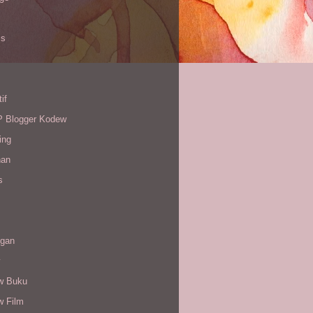
is
if
Blogger Kodew
ing
han
s
gan
w Buku
w Film