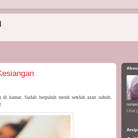
n
Abou
Kesiangan
m di kamar. Sudah berpuluh menit setelah azan subuh.
nonav
!
Lihat 
Arsip