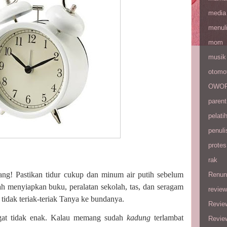
media
menul
mom
musik
otomot
OWOP 
parent
pelati
penuli
protes
rak
ng! Pastikan tidur cukup dan minum air putih sebelum
Renun
ah menyiapkan buku, peralatan sekolah, tas, dan seragam
review
 tidak teriak-teriak Tanya ke bundanya.
Revie
ngat tidak enak. Kalau memang sudah
kadung
terlambat
Revie