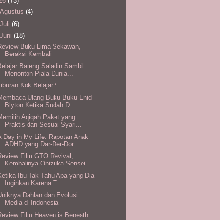
26
(73)
Agustus
(4)
Juli
(6)
Juni
(18)
Review Buku Lima Sekawan,
Beraksi Kembali
Belajar Bareng Saladin Sambil
Menonton Piala Dunia...
Liburan Kok Belajar?
Membaca Ulang Buku-Buku Enid
Blyton Ketika Sudah D...
Memilih Aqiqah Paket yang
Praktis dan Sesuai Syari...
A Day in My Life: Rapotan Anak
ADHD yang Dar-Der-Dor
Review Film GTO Revival,
Kembalinya Onizuka Sensei
Ketika Ibu Tak Tahu Apa yang Dia
Inginkan Karena T...
Uniknya Dahlan dan Evolusi
Media di Indonesia
Review Film Heaven is Beneath