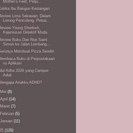
Mother’s Feet, Perju...
Ketika Ibu Bangun Kesiangan
Review Lima Sekawan: Dalam
Lorong Pencoleng, Petua...
Review Young Sherlock,
Kejeniusan Detektif Muda
Review Buku Dari Rue Saint
Simon ke Jalan Lembang,...
Serunya Membuat Pizza Sendiri
Membaca Buku di Perpustakaan
vs Aplikasi
Idul Adha 2026 yang Campur-
Aduk
Mengapa Anakku ADHD?
Mei
(8)
April
(14)
Maret
(7)
Februari
(5)
Januari
(11)
25
(126)