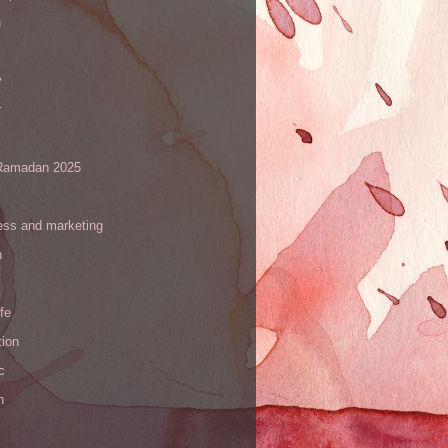
h
y
r
amadan 2025
ess and marketing
n
ife
tion
c
h