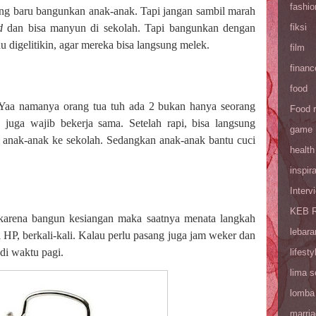
fashio
ang baru bangunkan anak-anak. Tapi jangan sambil marah
od
dan bisa manyun di sekolah. Tapi bangunkan dengan
fiksi
u digelitikin, agar mereka bisa langsung melek.
film
financ
food
Yaa namanya orang tua tuh ada 2 bukan hanya seorang
Food 
 juga wajib bekerja sama. Setelah rapi, bisa langsung
game
anak-anak ke sekolah. Sedangkan anak-anak bantu cuci
health
inspira
Interv
KEB R
 karena bangun kesiangan maka saatnya menata langkah
lebara
i HP, berkali-kali. Kalau perlu pasang juga jam weker dan
di waktu pagi.
lifesty
lima 
lomba
marri