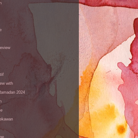
n
e
review
tif
iew with
amadan 2024
n
le
sekawan
age