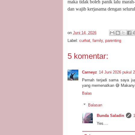
maka tidak boleh panik lalu marah-
dan wajib kerjasama dengan seluru
on
Juni 14, 2026
Label:
curhat
,
family
,
parenting
5 komentar:
Carneyz
14 Juni 2026 pukul 
Pernah terjadi sama saya jug
yang memenatkan 😅 Makanya h
Balas
Balasan
Bunda Saladin
Yes....