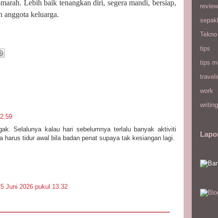
marah. Lebih baik tenangkan diri, segera mandi, bersiap,
review
h anggota keluarga.
sepak
Tekno
tips
tips m
travel
work
writing
22.59
ak. Selalunya kalau hari sebelumnya terlalu banyak aktiviti
Lapo
arus tidur awal bila badan penat supaya tak kesiangan lagi.
15 Juni 2026 pukul 13.32