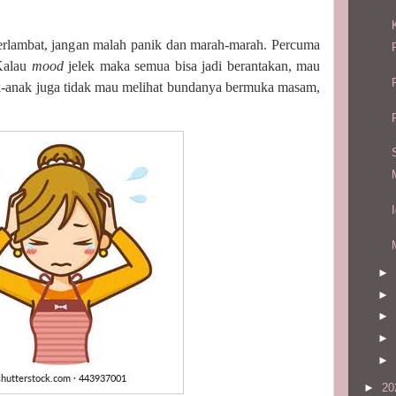
terlambat, jangan malah panik dan marah-marah. Percuma
 Kalau
mood
jelek maka semua bisa jadi berantakan, mau
ak-anak juga tidak mau melihat bundanya bermuka masam,
►
►
►
►
►
►
20