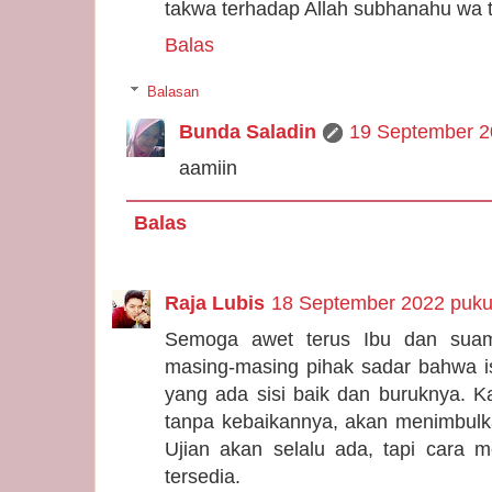
takwa terhadap Allah subhanahu wa t
Balas
Balasan
Bunda Saladin
19 September 2
aamiin
Balas
Raja Lubis
18 September 2022 puku
Semoga awet terus Ibu dan suam
masing-masing pihak sadar bahwa is
yang ada sisi baik dan buruknya. K
tanpa kebaikannya, akan menimbulk
Ujian akan selalu ada, tapi cara 
tersedia.