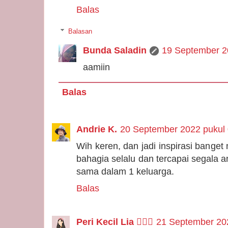
Balas
Balasan
Bunda Saladin
19 September 2
aamiin
Balas
Andrie K.
20 September 2022 pukul 
Wih keren, dan jadi inspirasi banget
bahagia selalu dan tercapai segala
sama dalam 1 keluarga.
Balas
Peri Kecil Lia 🧚🏻‍♀️
21 September 20