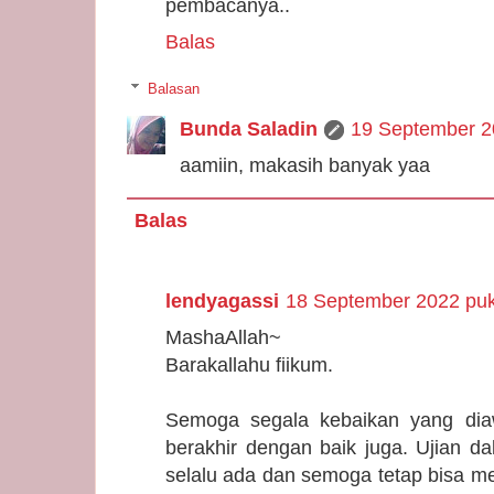
pembacanya..
Balas
Balasan
Bunda Saladin
19 September 2
aamiin, makasih banyak yaa
Balas
lendyagassi
18 September 2022 puk
MashaAllah~
Barakallahu fiikum.
Semoga segala kebaikan yang diaw
berakhir dengan baik juga. Ujian d
selalu ada dan semoga tetap bisa m