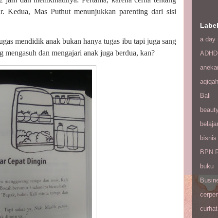
r. Kedua, Mas Puthut menunjukkan parenting dari sisi
Labe
a day 
gas mendidik anak bukan hanya tugas ibu tapi juga sang
g mengasuh dan mengajari anak juga berdua, kan?
ADHD
aneka
aqiqa
Bali
beaut
belaja
bisnis
BPN R
buku
Busin
cerpe
curhat