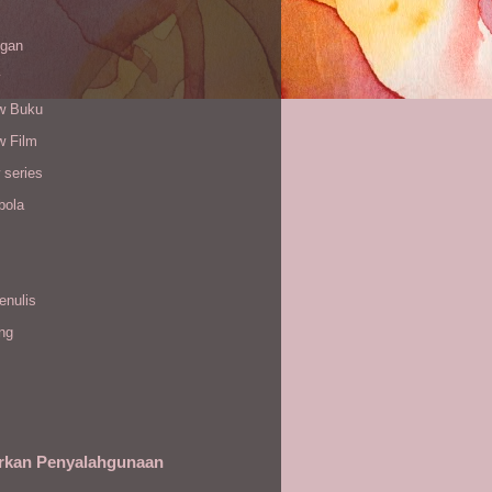
gan
w Buku
w Film
 series
bola
enulis
ing
rkan Penyalahgunaan