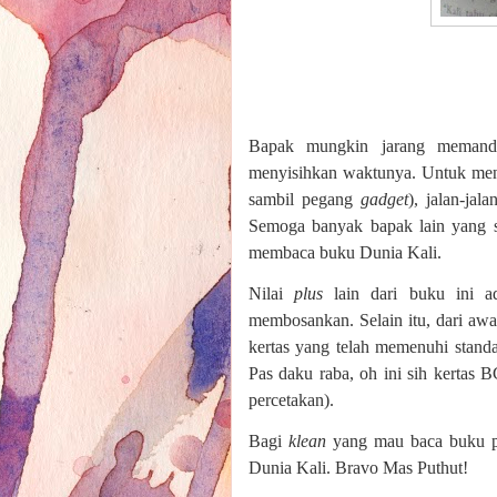
Bapak mungkin jarang memandi
menyisihkan waktunya. Untuk men
sambil pegang
gadget
), jalan-jal
Semoga banyak bapak lain yang s
membaca buku Dunia Kali.
Nilai
plus
lain dari buku ini a
membosankan. Selain itu, dari awa
kertas yang telah memenuhi standa
Pas daku raba, oh ini sih kertas
percetakan).
Bagi
klean
yang mau baca buku pa
Dunia Kali. Bravo Mas Puthut!