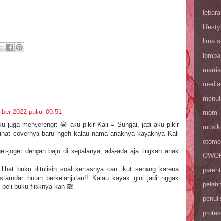
lebara
lifesty
lima 
lomba
marri
media
menul
ber 2022 pukul 00.51
mom
 juga menyerengit 😂 aku pikir Kali = Sungai, jadi aku pikir
musik
 lihat covernya baru ngeh kalau nama anaknya kayaknya Kali
otomot
get-joget dengan baju di kepalanya, ada-ada aja tingkah anak
OWOP 
ihat buku ditulisin soal kertasnya dan ikut senang karena
parent
arndar hutan berkelanjutan!! Kalau kayak gini jadi nggak
pelati
 beli buku fiisknya kan 🙈
penuli
protes