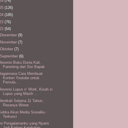
26
(74)
25
(126)
24
(185)
23
(76)
22
(54)
Desember
(9)
November
(7)
Oktober
(7)
September
(6)
Resensi Buku Dunia Kali,
Parenting dari Sisi Bapak
Bagaimana Cara Membuat
Konten Youtube untuk
Pemula...
Resensi Lupus n’ Work, Kisah si
Lupus yang Masih ...
Menikah Selama 11 Tahun,
Rasanya Woow
Ketika Akun Media Sosialku
Terkunci
Ini Pengalamanku yang Nyaris
Jadi Korban Kejahatan...