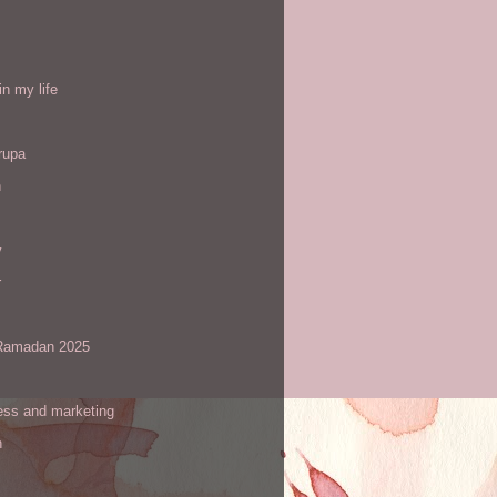
l
in my life
rupa
h
y
r
amadan 2025
ess and marketing
n