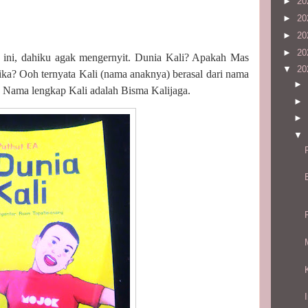
►
20
►
20
►
20
►
20
 ini, dahiku agak mengernyit. Dunia Kali? Apakah Mas
▼
20
ka? Ooh ternyata Kali (nama anaknya) berasal dari nama
►
. Nama lengkap Kali adalah Bisma Kalijaga.
►
►
▼