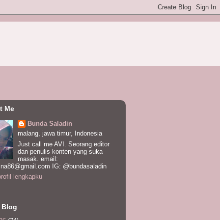
t Me
Bunda Saladin
malang, jawa timur, Indonesia
Just call me AVI. Seorang editor
dan penulis konten yang suka
masak. email:
ina86@gmail.com IG: @bundasaladin
profil lengkapku
 Blog