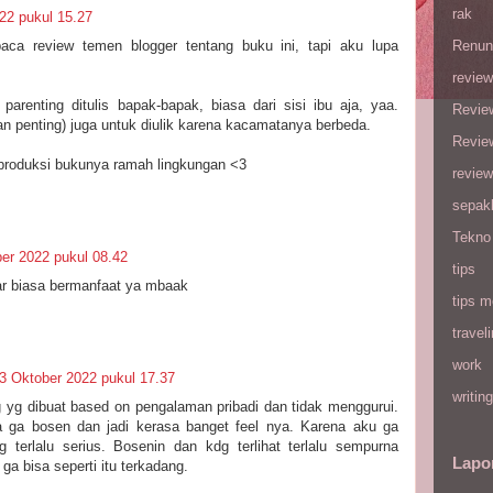
rak
22 pukul 15.27
ca review temen blogger tentang buku ini, tapi aku lupa
Renun
review
renting ditulis bapak-bapak, biasa dari sisi ibu aja, yaa.
Revie
dan penting) juga untuk diulik karena kacamatanya berbeda.
Revie
produksi bukunya ramah lingkungan <3
review
sepak
Tekno
er 2022 pukul 08.42
tips
uar biasa bermanfaat ya mbaak
tips m
travel
work
3 Oktober 2022 pukul 17.37
writing
g yg dibuat based on pengalaman pribadi dan tidak menggurui.
a ga bosen dan jadi kerasa banget feel nya. Karena aku ga
 terlalu serius. Bosenin dan kdg terlihat terlalu sempurna
Lapo
ga bisa seperti itu terkadang.