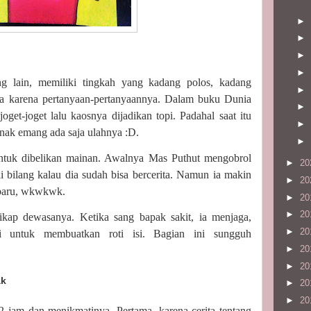
►
►
►
►
ng lain, memiliki tingkah yang kadang polos, kadang
►
wa karena pertanyaan-pertanyaannya. Dalam buku Dunia
►
oget-joget lalu kaosnya dijadikan topi. Padahal saat itu
►
nak emang ada saja ulahnya :D.
►
untuk dibelikan mainan. Awalnya Mas Puthut mengobrol
►
20
 bilang kalau dia sudah bisa bercerita. Namun ia makin
►
20
 baru, wkwkwk.
►
20
►
20
kap dewasanya. Ketika sang bapak sakit, ia menjaga,
►
20
 untuk membuatkan roti isi. Bagian ini sungguh
►
20
►
20
ak
►
20
►
20
 jam dan menikmatinya. Pertama, karena cerita tentang