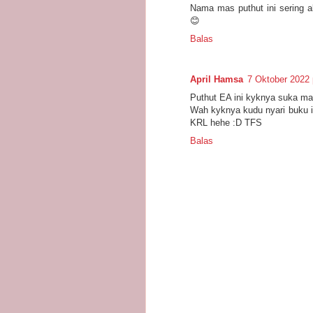
Nama mas puthut ini sering a
😊
Balas
April Hamsa
7 Oktober 2022 
Puthut EA ini kyknya suka main
Wah kyknya kudu nyari buku i
KRL hehe :D TFS
Balas