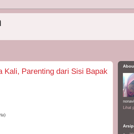
n
Abou
Kali, Parenting dari Sisi Bapak
nonav
Lihat 
ta)
Arsip