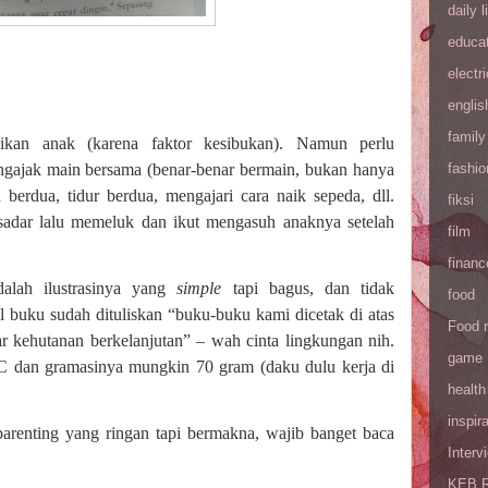
daily l
educa
electri
englis
family
kan anak (karena faktor kesibukan). Namun perlu
gajak main bersama (benar-benar bermain, bukan hanya
fashio
an berdua, tidur berdua, mengajari cara naik sepeda, dll.
fiksi
adar lalu memeluk dan ikut mengasuh anaknya setelah
film
financ
dalah ilustrasinya yang
simple
tapi bagus, dan tidak
food
l buku sudah dituliskan “buku-buku kami dicetak di atas
Food 
r kehutanan berkelanjutan” – wah cinta lingkungan nih.
game
 BC dan gramasinya mungkin 70 gram (daku dulu kerja di
health
inspira
renting yang ringan tapi bermakna, wajib banget baca
Interv
KEB R