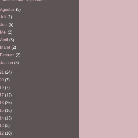
Agustus
(5)
Juli
(1)
Juni
(5)
Mei
(2)
April
(5)
Maret
(2)
Februari
(2)
Januari
(3)
21
(24)
20
(7)
19
(7)
17
(12)
16
(25)
15
(16)
14
(13)
13
(3)
12
(10)