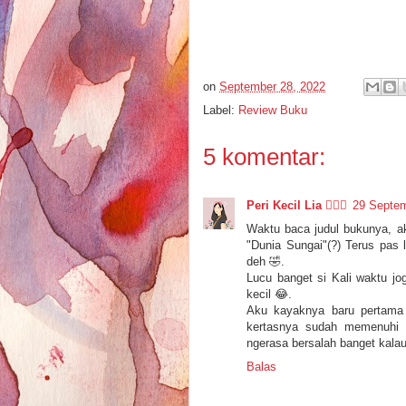
on
September 28, 2022
Label:
Review Buku
5 komentar:
Peri Kecil Lia 🧚🏻‍♀️
29 Septem
Waktu baca judul bukunya, aku
"Dunia Sungai"(?) Terus pas
deh 🤣.
Lucu banget si Kali waktu jo
kecil 😂.
Aku kayaknya baru pertama l
kertasnya sudah memenuhi st
ngerasa bersalah banget kalau
Balas