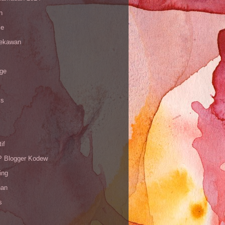
n
le
sekawan
age
is
if
Blogger Kodew
ing
han
s