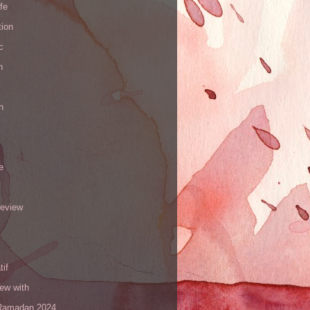
ife
tion
c
h
n
e
review
tif
iew with
amadan 2024