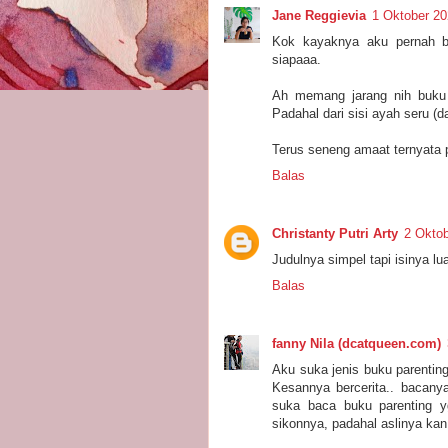
Jane Reggievia
1 Oktober 20
Kok kayaknya aku pernah ba
siapaaa.
Ah memang jarang nih buku pa
Padahal dari sisi ayah seru (
Terus seneng amaat ternyata 
Balas
Christanty Putri Arty
2 Oktob
Judulnya simpel tapi isinya l
Balas
fanny Nila (dcatqueen.com)
Aku suka jenis buku parentin
Kesannya bercerita.. bacany
suka baca buku parenting yg
sikonnya, padahal aslinya kan 