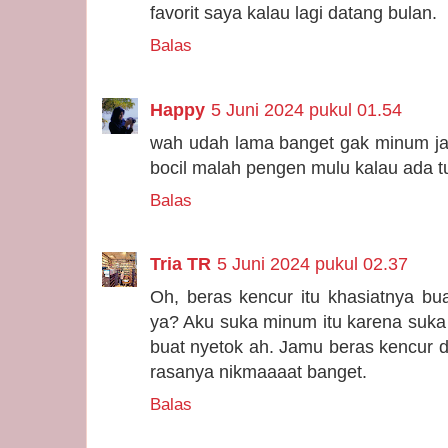
favorit saya kalau lagi datang bulan.
Balas
Happy
5 Juni 2024 pukul 01.54
wah udah lama banget gak minum ja
bocil malah pengen mulu kalau ada t
Balas
Tria TR
5 Juni 2024 pukul 02.37
Oh, beras kencur itu khasiatnya bu
ya? Aku suka minum itu karena suka r
buat nyetok ah. Jamu beras kencur d
rasanya nikmaaaat banget.
Balas