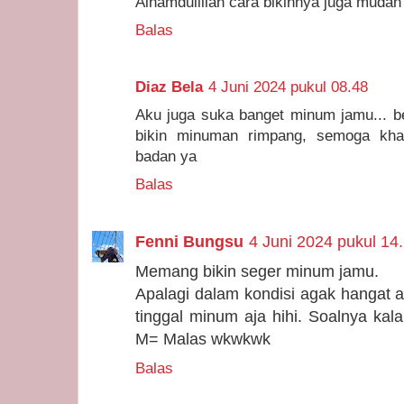
Alhamdulillah cara bikinnya juga mudah
Balas
Diaz Bela
4 Juni 2024 pukul 08.48
Aku juga suka banget minum jamu... bel
bikin minuman rimpang, semoga khas
badan ya
Balas
Fenni Bungsu
4 Juni 2024 pukul 14
Memang bikin seger minum jamu.
Apalagi dalam kondisi agak hangat a
tinggal minum aja hihi. Soalnya kala
M= Malas wkwkwk
Balas