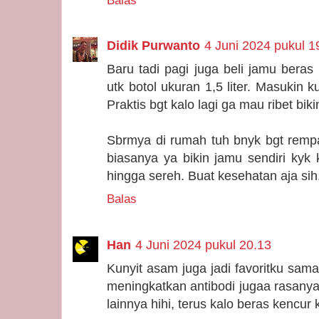
Balas
Didik Purwanto
4 Juni 2024 pukul 1
Baru tadi pagi juga beli jamu beras k
utk botol ukuran 1,5 liter. Masukin k
Praktis bgt kalo lagi ga mau ribet biki
Sbrmya di rumah tuh bnyk bgt rempa
biasanya ya bikin jamu sendiri kyk
hingga sereh. Buat kesehatan aja sih
Balas
Han
4 Juni 2024 pukul 20.13
Kunyit asam juga jadi favoritku sama
meningkatkan antibodi jugaa rasanya
lainnya hihi, terus kalo beras kencu