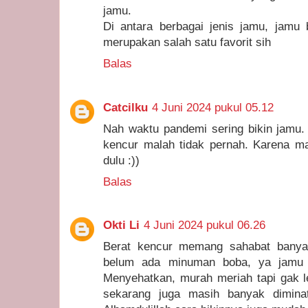
jamu.
Di antara berbagai jenis jamu, jamu
merupakan salah satu favorit sih
Balas
Catcilku
4 Juni 2024 pukul 05.12
Nah waktu pandemi sering bikin jamu. 
kencur malah tidak pernah. Karena m
dulu :))
Balas
Okti Li
4 Juni 2024 pukul 06.26
Berat kencur memang sahabat banyak
belum ada minuman boba, ya jamu tr
Menyehatkan, murah meriah tapi gak l
sekarang juga masih banyak dimina