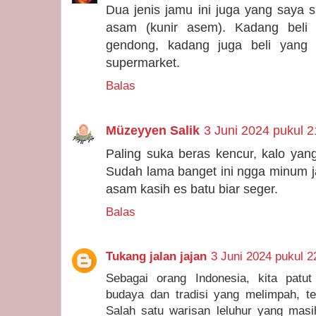
Dua jenis jamu ini juga yang saya 
asam (kunir asem). Kadang beli 
gendong, kadang juga beli yang
supermarket.
Balas
Müzeyyen Salik
3 Juni 2024 pukul 2
Paling suka beras kencur, kalo yan
Sudah lama banget ini ngga minum j
asam kasih es batu biar seger.
Balas
Tukang jalan jajan
3 Juni 2024 pukul 2
Sebagai orang Indonesia, kita patu
budaya dan tradisi yang melimpah, t
Salah satu warisan leluhur yang masih