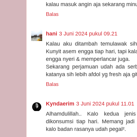
kalau masuk angin aja sekarang min
Balas
hani
3 Juni 2024 pukul 09.21
Kalau aku ditambah temulawak sih
Kunyit asem engga tiap hari, tapi ka
engga nyeri & memperlancar juga.
Sekarang perjamuan udah ada serb
katanya sih lebih afdol yg fresh aja git
Balas
Kyndaerim
3 Juni 2024 pukul 11.01
Alhamdulillah.. Kalo kedua jeni
dikonsumsi tiap hari. Memang jadi
kalo badan rasanya udah pegal².