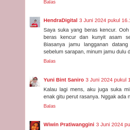
Balas
HendraDigital
3 Juni 2024 pukul 16.
Saya suka yang beras kencur. Ooh 
beras kencur dan kunyit asam set
Biasanya jamu langganan datang 
sebelum sarapan, minum jamu dulu 
Balas
Yuni Bint Saniro
3 Juni 2024 pukul 
Kalau lagi mens, aku juga suka m
enak gitu perut rasanya. Nggak ada n
Balas
Wiwin Pratiwanggini
3 Juni 2024 pu