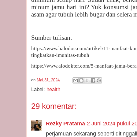
minum jamu hari ini? Yuk konsumsi ja
asam agar tubuh lebih bugar dan selera
Sumber tulisan:
https://www.halodoc.com/artikel/11-manfaat-ku
tingkatkan-imunitas-tubuh
https://www.alodokter.com/5-manfaat-jamu-ber
on
Mei 31, 2024
Label:
health
29 komentar:
Rezky Pratama
2 Juni 2024 pukul 2
perjamuan sekarang seperti ditingga