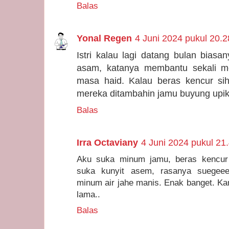
Balas
Yonal Regen
4 Juni 2024 pukul 20.2
Istri kalau lagi datang bulan bias
asam, katanya membantu sekali me
masa haid. Kalau beras kencur sih
mereka ditambahin jamu buyung upik
Balas
Irra Octaviany
4 Juni 2024 pukul 21
Aku suka minum jamu, beras kencur
suka kunyit asem, rasanya suegeeer
minum air jahe manis. Enak banget. Ka
lama..
Balas