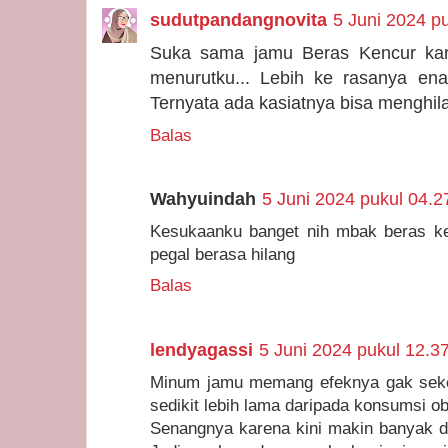
sudutpandangnovita
5 Juni 2024 p
Suka sama jamu Beras Kencur kar
menurutku... Lebih ke rasanya en
Ternyata ada kasiatnya bisa menghil
Balas
Wahyuindah
5 Juni 2024 pukul 04.2
Kesukaanku banget nih mbak beras ken
pegal berasa hilang
Balas
lendyagassi
5 Juni 2024 pukul 12.3
Minum jamu memang efeknya gak seke
sedikit lebih lama daripada konsumsi ob
Senangnya karena kini makin banyak di