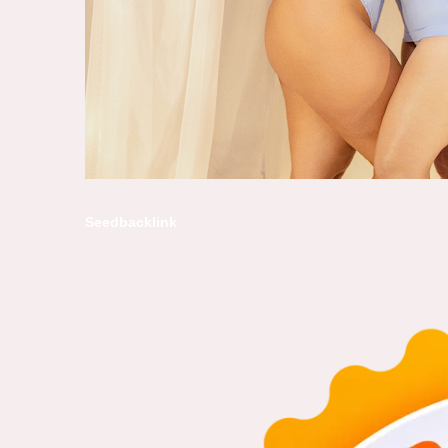
Seedbacklink