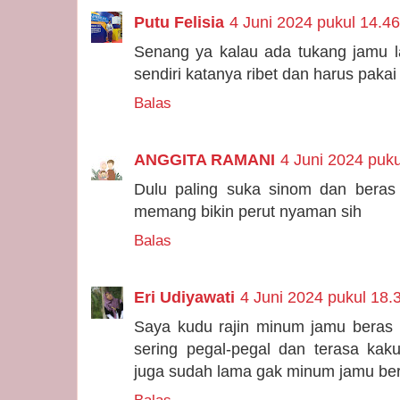
Putu Felisia
4 Juni 2024 pukul 14.46
Senang ya kalau ada tukang jamu l
sendiri katanya ribet dan harus pakai
Balas
ANGGITA RAMANI
4 Juni 2024 puku
Dulu paling suka sinom dan beras
memang bikin perut nyaman sih
Balas
Eri Udiyawati
4 Juni 2024 pukul 18.
Saya kudu rajin minum jamu beras k
sering pegal-pegal dan terasa kak
juga sudah lama gak minum jamu ber