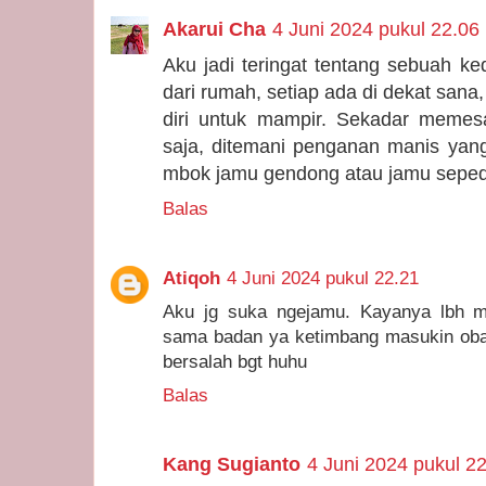
Akarui Cha
4 Juni 2024 pukul 22.06
Aku jadi teringat tentang sebuah k
dari rumah, setiap ada di dekat sa
diri untuk mampir. Sekadar memes
saja, ditemani penganan manis yang
mbok jamu gendong atau jamu sepeda
Balas
Atiqoh
4 Juni 2024 pukul 22.21
Aku jg suka ngejamu. Kayanya lbh m
sama badan ya ketimbang masukin obat
bersalah bgt huhu
Balas
Kang Sugianto
4 Juni 2024 pukul 2