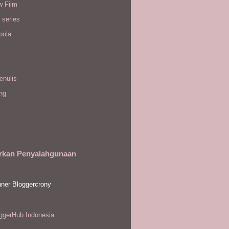
w Film
 series
bola
enulis
ing
rkan Penyalahgunaan