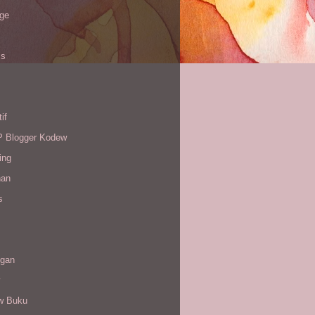
age
is
if
Blogger Kodew
ing
han
s
gan
w Buku