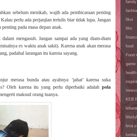
family
fashio
hkan sebelum menikah, wajib ada pembicaraan penting
. Kalau perlu ada perjanjian tertulis biar tidak lupa. Jangan
fiksi
h penting pada masa depan anak.
film
financ
 dalam mengasuh. Jangan sampai ada yang diam-diam
misalnya es waktu anak sakit). Karena anak akan merasa
food
ang, padahal larangan itu karena sayang.
Food 
game
health
anjur merasa bunda atau ayahnya ‘jahat’ karena suka
inspira
s? Oleh karena itu yang perlu diperbaiki adalah
pola
Interv
mengerti maksud orang tuanya.
KEB R
lebara
lifesty
lima 
lomba