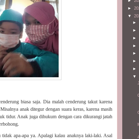
►
20
►
20
▼
20
►
►
►
►
►
►
►
▼
nderung biasa saja. Dia malah cenderung takut karena
Misalnya anak ditegur dengan suara keras, karena masih
k tidur. Anak juga dihukum dengan cara dikurangi jatah
erbohong.
 tidak apa-apa ya. Apalagi kalau anaknya laki-laki. Asal