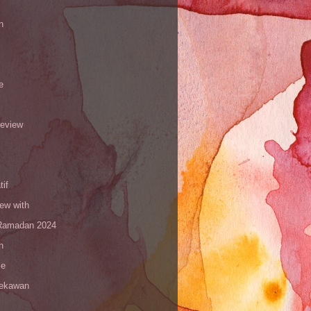
n
e
review
tif
iew with
amadan 2024
n
le
sekawan