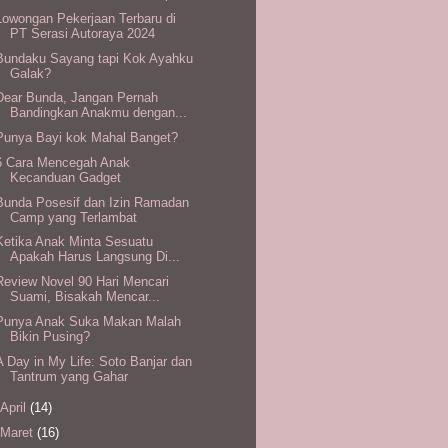
Lowongan Pekerjaan Terbaru di
PT Serasi Autoraya 2024
Bundaku Sayang tapi Kok Ayahku
Galak?
Dear Bunda, Jangan Pernah
Bandingkan Anakmu dengan...
Punya Bayi kok Mahal Banget?
6 Cara Mencegah Anak
Kecanduan Gadget
Bunda Posesif dan Izin Ramadan
Camp yang Terlambat
Ketika Anak Minta Sesuatu
Apakah Harus Langsung Di...
Review Novel 90 Hari Mencari
Suami, Bisakah Mencar...
Punya Anak Suka Makan Malah
Bikin Pusing?
A Day in My Life: Soto Banjar dan
Tantrum yang Gahar
April
(14)
Maret
(16)