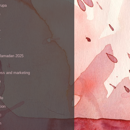
rupa
h
y
r
amadan 2025
ess and marketing
n
ife
tion
c
h