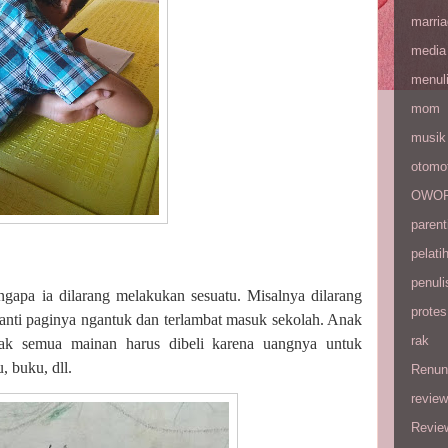
marri
media
menul
mom
musik
otomot
OWOP 
parent
pelati
penuli
ngapa ia dilarang melakukan sesuatu. Misalnya dilarang
protes
nanti paginya ngantuk dan terlambat masuk sekolah. Anak
rak
idak semua mainan harus dibeli karena uangnya untuk
, buku, dll.
Renun
review
Revie