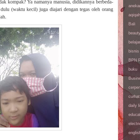
tidak kompak? Ya namanya manusia, didikannya berbeda-
aneka
dulu (waktu kecil) juga diajari dengan tegas oleh orang
aqiqa
yah.
Bali
beaut
belaja
bisnis
BPN R
buku
Busin
cerpe
curhat
daily l
educa
electri
englis