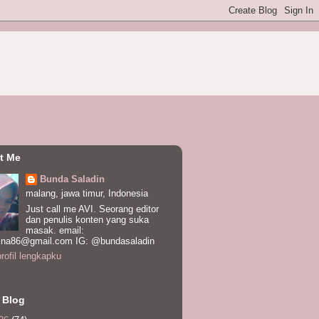
t Me
Bunda Saladin
malang, jawa timur, Indonesia
Just call me AVI. Seorang editor
dan penulis konten yang suka
masak. email:
ina86@gmail.com IG: @bundasaladin
profil lengkapku
 Blog