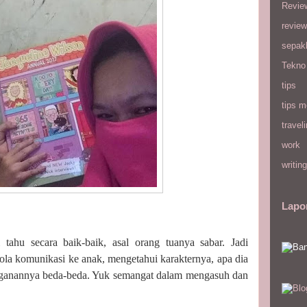
Revie
review
sepak
Tekno
tips
tips m
travel
work
writing
Lapo
tahu secara baik-baik, asal orang tuanya sabar. Jadi
a komunikasi ke anak, mengetahui karakternya, apa dia
nanganannya beda-beda. Yuk semangat dalam mengasuh dan