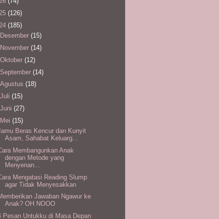
26
(74)
25
(126)
24
(185)
Desember
(15)
November
(14)
Oktober
(12)
September
(14)
Agustus
(18)
Juli
(15)
Juni
(27)
Mei
(15)
Jamu Beras Kencur dan Kunyit
Asam, Sahabat Keluarg...
Cara Membangunkan Anak
dengan Metode yang
Menyenan...
Cara Mengatasi Reading Slump
agar Tidak Menyesakkan
Memberikan Jawaban Ngawur ke
Anak? OH NOOO
4 Pesan Untukku di Masa Depan