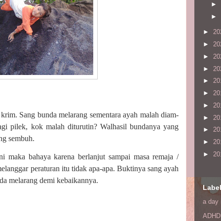
►
►
►
20
►
20
►
20
►
20
►
20
►
20
►
20
s krim. Sang bunda melarang sementara ayah malah diam-
►
20
gi pilek, kok malah diturutin? Walhasil bundanya yang
►
20
ung sembuh.
►
20
►
20
ni maka bahaya karena berlanjut sampai masa remaja /
langgar peraturan itu tidak apa-apa. Buktinya sang ayah
da melarang demi kebaikannya.
Labe
a day 
ADHD