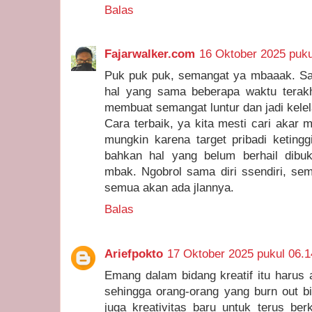
Balas
Fajarwalker.com
16 Oktober 2025 puku
Puk puk puk, semangat ya mbaaak. Sa
hal yang sama beberapa waktu terakhir
membuat semangat luntur dan jadi kele
Cara terbaik, ya kita mesti cari akar
mungkin karena target pribadi ketingg
bahkan hal yang belum berhail dibu
mbak. Ngobrol sama diri ssendiri, semb
semua akan ada jlannya.
Balas
Ariefpokto
17 Oktober 2025 pukul 06.1
Emang dalam bidang kreatif itu harus 
sehingga orang-orang yang burn out 
juga kreativitas baru untuk terus be