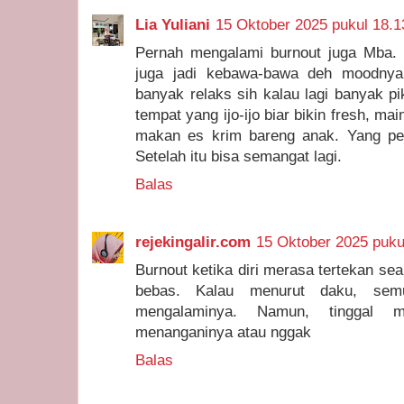
Lia Yuliani
15 Oktober 2025 pukul 18.1
Pernah mengalami burnout juga Mba. I
juga jadi kebawa-bawa deh moodnya
banyak relaks sih kalau lagi banyak pi
tempat yang ijo-ijo biar bikin fresh, m
makan es krim bareng anak. Yang pe
Setelah itu bisa semangat lagi.
Balas
rejekingalir.com
15 Oktober 2025 puku
Burnout ketika diri merasa tertekan se
bebas. Kalau menurut daku, sem
mengalaminya. Namun, tinggal 
menanganinya atau nggak
Balas