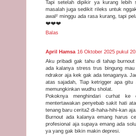
Tapi setelah dipikir ya kurang leb
masalah juga sedikit rileks untuk nggak
awal² minggu ada rasa kurang, tapi pe
❤️❤️❤️
Balas
April Hamsa
16 Oktober 2025 pukul 20
Aku pribadi gak tahu di tahap burnou
ada kalanya stress trus bingung ma
ndrakor aja kek gak ada tenaganya. Ja
atas sajadah, Tiap ketrigger apa gitu 
memungkinkan wudhu sholat.
Pokoknya menghindari curhat ke 
mentertawakan penyebab sakit hati atau
tenang baru cerita2 di-haha-hihi-kan aja
Burnout ada kalanya emang harus cer
profesional aja supaya emang ada solu
ya yang gak bikin makin depresi.