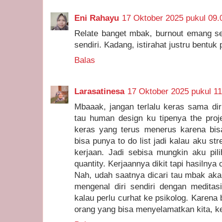
Eni Rahayu
17 Oktober 2025 pukul 09.
Relate banget mbak, burnout emang ser
sendiri. Kadang, istirahat justru bentuk 
Balas
Larasatinesa
17 Oktober 2025 pukul 11
Mbaaak, jangan terlalu keras sama dir
tau human design ku tipenya the proje
keras yang terus menerus karena bis
bisa punya to do list jadi kalau aku st
kerjaan. Jadi sebisa mungkin aku pili
quantity. Kerjaannya dikit tapi hasilnya 
Nah, udah saatnya dicari tau mbak aka
mengenal diri sendiri dengan meditasi
kalau perlu curhat ke psikolog. Karena
orang yang bisa menyelamatkan kita, kec