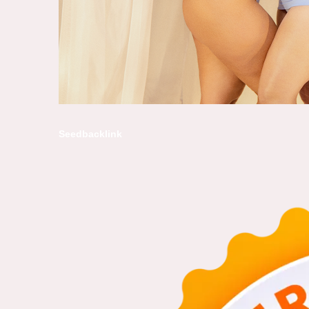
Seedbacklink