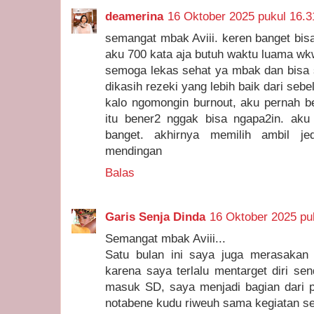
deamerina
16 Oktober 2025 pukul 16.3
semangat mbak Aviii. keren banget bisa
aku 700 kata aja butuh waktu luama wk
semoga lekas sehat ya mbak dan bisa se
dikasih rezeki yang lebih baik dari seb
kalo ngomongin burnout, aku pernah b
itu bener2 nggak bisa ngapa2in. aku 
banget. akhirnya memilih ambil je
mendingan
Balas
Garis Senja Dinda
16 Oktober 2025 pu
Semangat mbak Aviii...
Satu bulan ini saya juga merasakan b
karena saya terlalu mentarget diri sen
masuk SD, saya menjadi bagian dari 
notabene kudu riweuh sama kegiatan se