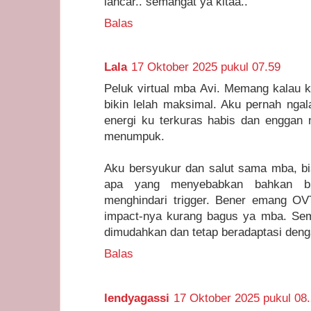
lancar.. semangat ya kitaa..
Balas
Lala
17 Oktober 2025 pukul 07.59
Peluk virtual mba Avi. Memang kalau 
bikin lelah maksimal. Aku pernah ngal
energi ku terkuras habis dan enggan 
menumpuk.
Aku bersyukur dan salut sama mba, bi
apa yang menyebabkan bahkan bi
menghindari trigger. Bener emang OVT
impact-nya kurang bagus ya mba. Se
dimudahkan dan tetap beradaptasi denga
Balas
lendyagassi
17 Oktober 2025 pukul 08