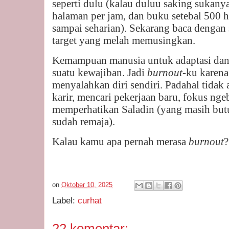
seperti dulu (kalau duluu saking sukanya
halaman per jam, dan buku setebal 500 
sampai seharian). Sekarang baca dengan s
target yang melah memusingkan.
Kemampuan manusia untuk adaptasi dan 
suatu kewajiban. Jadi
burnout-
ku karena
menyalahkan diri sendiri. Padahal tidak 
karir, mencari pekerjaan baru, fokus ngeb
memperhatikan Saladin (yang masih but
sudah remaja).
Kalau kamu apa pernah merasa
burnout
?
on
Oktober 10, 2025
Label:
curhat
22 komentar: