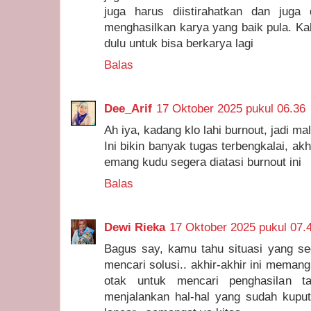
juga harus diistirahatkan dan juga 
menghasilkan karya yang baik pula. Kal
dulu untuk bisa berkarya lagi
Balas
Dee_Arif
17 Oktober 2025 pukul 06.36
Ah iya, kadang klo lahi burnout, jadi 
Ini bikin banyak tugas terbengkalai, akh
emang kudu segera diatasi burnout ini
Balas
Dewi Rieka
17 Oktober 2025 pukul 07.
Bagus say, kamu tahu situasi yang s
mencari solusi.. akhir-akhir ini meman
otak untuk mencari penghasilan t
menjalankan hal-hal yang sudah kuput