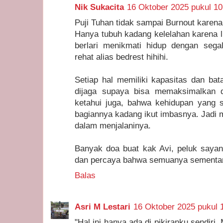
Nik Sukacita
16 Oktober 2025 pukul 10
Puji Tuhan tidak sampai Burnout karena 
Hanya tubuh kadang kelelahan karena lu
berlari menikmati hidup dengan segal
rehat alias bedrest hihihi.
Setiap hal memiliki kapasitas dan bat
dijaga supaya bisa memaksimalkan d
ketahui juga, bahwa kehidupan yang s
bagiannya kadang ikut imbasnya. Jadi ma
dalam menjalaninya.
Banyak doa buat kak Avi, peluk sayan
dan percaya bahwa semuanya sementa
Balas
Asri M Lestari
16 Oktober 2025 pukul 
"Hal ini hanya ada di pikiranku sendir