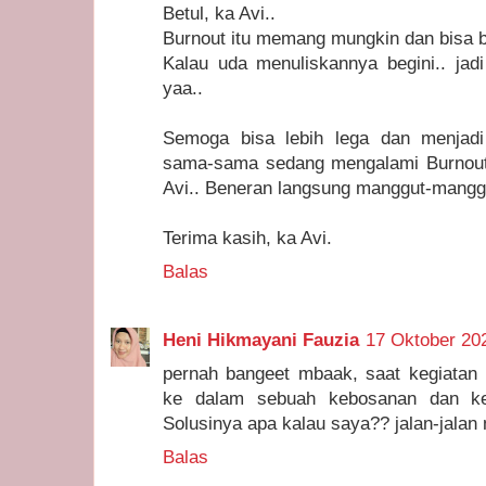
Betul, ka Avi..
Burnout itu memang mungkin dan bisa ba
Kalau uda menuliskannya begini.. jad
yaa..
Semoga bisa lebih lega dan menjadi
sama-sama sedang mengalami Burnout. 
Avi.. Beneran langsung manggut-mang
Terima kasih, ka Avi.
Balas
Heni Hikmayani Fauzia
17 Oktober 20
pernah bangeet mbaak, saat kegiatan r
ke dalam sebuah kebosanan dan ker
Solusinya apa kalau saya?? jalan-jala
Balas