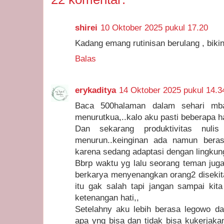
shirei
10 Oktober 2025 pukul 17.20
Kadang emang rutinisan berulang , bikin
Balas
erykaditya
14 Oktober 2025 pukul 14.3
Baca 500halaman dalam sehari mb
menurutkua,..kalo aku pasti beberapa ha
Dan sekarang produktivitas nu
menurun..keinginan ada namun bera
karena sedang adaptasi dengan lingkung
Bbrp waktu yg lalu seorang teman juga
berkarya menyenangkan orang2 disekit
itu gak salah tapi jangan sampai ki
ketenangan hati,,
Setelahny aku lebih berasa legowo da
apa yng bisa dan tidak bisa kukerjaka