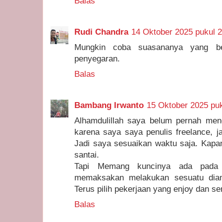
Balas
Rudi Chandra
14 Oktober 2025 pukul 
Mungkin coba suasananya yang be
penyegaran.
Balas
Bambang Irwanto
15 Oktober 2025 puk
Alhamdulillah saya belum pernah me
karena saya saya penulis freelance, jad
Jadi saya sesuaikan waktu saja. Kapa
santai.
Tapi Memang kuncinya ada pada d
memaksakan melakukan sesuatu dia
Terus pilih pekerjaan yang enjoy dan se
Balas