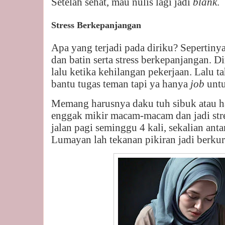
Setelah sehat, mau nulis lagi jadi
blank
.
Stress Berkepanjangan
Apa yang terjadi pada diriku? Sepertiny
dan batin serta stress berkepanjangan. D
lalu ketika kehilangan pekerjaan. Lalu 
bantu tugas teman tapi ya hanya
job
untu
Memang harusnya daku tuh sibuk atau har
enggak mikir macam-macam dan jadi stres
jalan pagi seminggu 4 kali, sekalian ant
Lumayan lah tekanan pikiran jadi berku