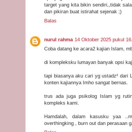
target yang kita bikin sendiri,,tidak sa
dan pikiran buat istirahat sejenak ;)
Balas
nurul rahma
14 Oktober 2025 pukul 16
Coba datang ke acara2 kajian Islam, m
di kompleksku lumayan banyak opsi kaj
tapi biasanya aku cari yg ustadz² dari 
konten kajiannya Imho sangat bernas.
trus ada juga psikolog Islam yg ruti
kompleks kami.
Hamdalah, dalam kasusku yaa ..ma
overthingking , burn out dan perasaan 