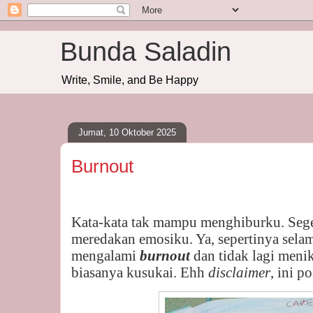
Bunda Saladin
Write, Smile, and Be Happy
Jumat, 10 Oktober 2025
Burnout
Kata-kata tak mampu menghiburku. Segel
meredakan emosiku. Ya, sepertinya selam
mengalami
burnout
dan tidak lagi meni
biasanya kusukai. Ehh
disclaimer
, ini p