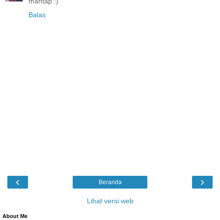
mantap :)
Balas
‹
›
Beranda
Lihat versi web
About Me