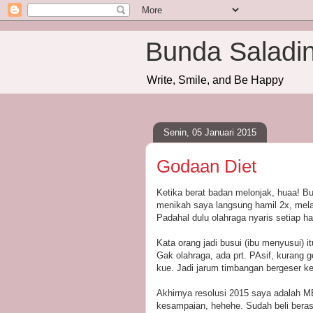
Bunda Saladi
Write, Smile, and Be Happy
Senin, 05 Januari 2015
Godaan Diet
Ketika berat badan melonjak, huaa! Bul
menikah saya langsung hamil 2x, melah
Padahal dulu olahraga nyaris setiap har
Kata orang jadi busui (ibu menyusui) i
Gak olahraga, ada prt. PAsif, kurang g
kue. Jadi jarum timbangan bergeser ke
Akhirnya resolusi 2015 saya adalah
kesampaian, hehehe. Sudah beli beras