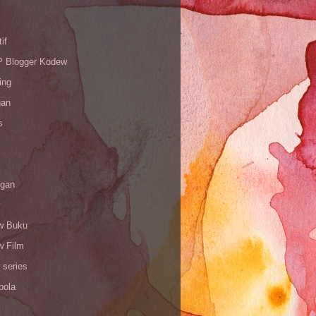
if
Blogger Kodew
ing
han
s
gan
w Buku
w Film
 series
bola