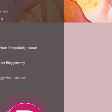
enulis
ing
rkan Penyalahgunaan