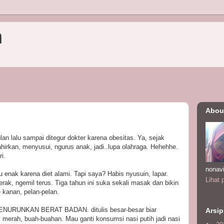
n
Abou
an lalu sampai ditegur dokter karena obesitas. Ya, sejak
irkan, menyusui, ngurus anak, jadi..lupa olahraga. Hehehhe.
i.
nonav
tu enak karena diet alami. Tapi saya? Habis nyusuin, lapar.
Lihat 
erak, ngemil terus. Tiga tahun ini suka sekali masak dan bikin
 kanan, pelan-pelan.
 MENURUNKAN BERAT BADAN. ditulis besar-besar biar
Arsip
 merah, buah-buahan. Mau ganti konsumsi nasi putih jadi nasi