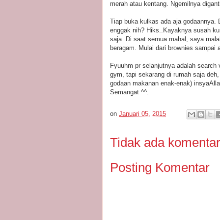
merah atau kentang. Ngemilnya diganti
Tiap buka kulkas ada aja godaannya. Di
enggak nih? Hiks..Kayaknya susah ku
saja. Di saat semua mahal, saya mal
beragam. Mulai dari brownies sampai 
Fyuuhm pr selanjutnya adalah search v
gym, tapi sekarang di rumah saja deh,
godaan makanan enak-enak) insyaAllah 
Semangat ^^.
on
Januari 05, 2015
Tidak ada komentar
Posting Komentar