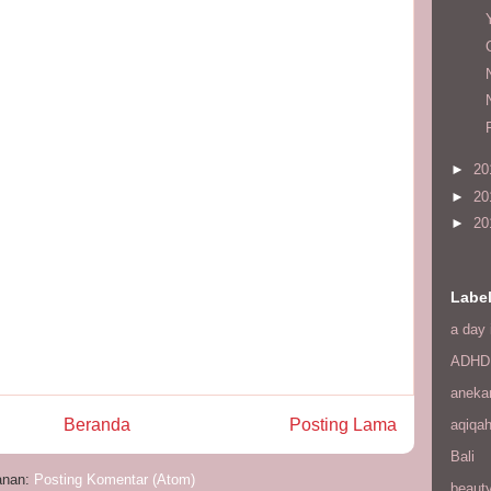
►
20
►
20
►
20
Labe
a day 
ADHD
aneka
Beranda
Posting Lama
aqiqa
Bali
anan:
Posting Komentar (Atom)
beaut