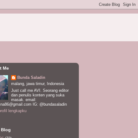
t Me
Bunda Saladin
malang, jawa timur, Indonesia
Just call me AVI. Seorang editor
dan penulis konten yang suka
masak. email:
ina86@gmail.com IG: @bundasaladin
profil lengkapku
 Blog