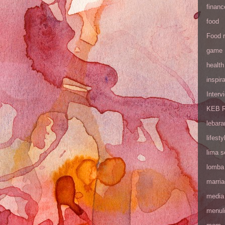
financ
food
Food 
game
health
inspira
Interv
KEB R
lebara
lifesty
lima 
lomba
marri
media
menul