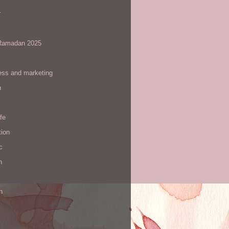
r
amadan 2025
ess and marketing
n
ife
tion
c
h
n