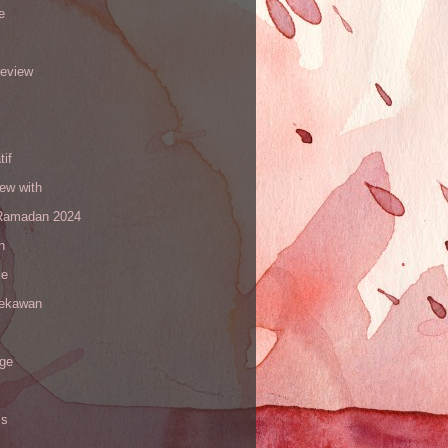
e
review
tif
iew with
amadan 2024
n
le
sekawan
age
is