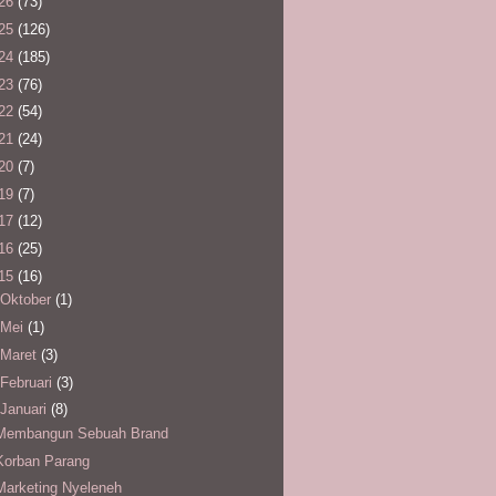
26
(73)
25
(126)
24
(185)
23
(76)
22
(54)
21
(24)
20
(7)
19
(7)
17
(12)
16
(25)
15
(16)
Oktober
(1)
Mei
(1)
Maret
(3)
Februari
(3)
Januari
(8)
Membangun Sebuah Brand
Korban Parang
Marketing Nyeleneh