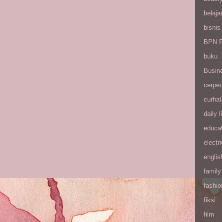
belaja
bisnis
BPN R
buku
Busin
cerpe
curhat
daily l
educa
electri
englis
family
fashio
fiksi
film