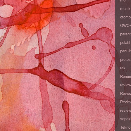
mom
musik
otomot
OWOP 
parent
pelati
penuli
protes
rak
Renun
review
Revie
Revie
review
sepak
Tekno