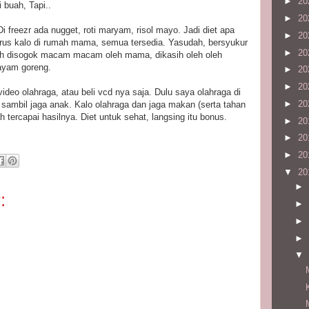
►
20
 buah, Tapi..
►
20
 freezr ada nugget, roti maryam, risol mayo. Jadi diet apa
►
20
rus kalo di rumah mama, semua tersedia. Yasudah, bersyukur
►
20
ah disogok macam macam oleh mama, dikasih oleh oleh
ayam goreng.
►
20
►
20
ideo olahraga, atau beli vcd nya saja. Dulu saya olahraga di
►
20
 sambil jaga anak. Kalo olahraga dan jaga makan (serta tahan
tercapai hasilnya. Diet untuk sehat, langsing itu bonus.
►
20
►
20
►
20
▼
20
►
:
►
►
►
▼