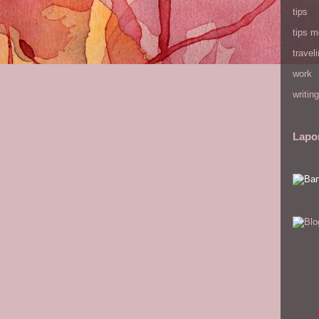
tips
tips m
travel
work
writing
Lapo