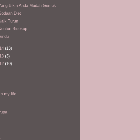
Yang Bikin Anda Mudah Gemuk
Godaan Diet
Naik Turun
Nonton Bisokop
Rindu
14
(13)
13
(3)
12
(10)
l
in my life
rupa
h
y