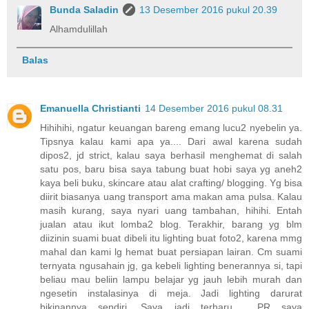
Bunda Saladin
13 Desember 2016 pukul 20.39
Alhamdulillah
Balas
Emanuella Christianti
14 Desember 2016 pukul 08.31
Hihihihi, ngatur keuangan bareng emang lucu2 nyebelin ya.
Tipsnya kalau kami apa ya.... Dari awal karena sudah
dipos2, jd strict, kalau saya berhasil menghemat di salah
satu pos, baru bisa saya tabung buat hobi saya yg aneh2
kaya beli buku, skincare atau alat crafting/ blogging. Yg bisa
diirit biasanya uang transport ama makan ama pulsa. Kalau
masih kurang, saya nyari uang tambahan, hihihi. Entah
jualan atau ikut lomba2 blog. Terakhir, barang yg blm
diizinin suami buat dibeli itu lighting buat foto2, karena mmg
mahal dan kami lg hemat buat persiapan lairan. Cm suami
ternyata ngusahain jg, ga kebeli lighting benerannya si, tapi
beliau mau beliin lampu belajar yg jauh lebih murah dan
ngesetin instalasinya di meja. Jadi lighting darurat
bikinannya sendiri. Saya jadi terharu..... PR saya