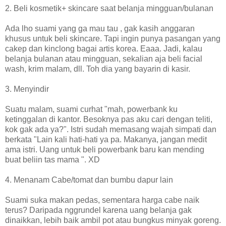
2. Beli kosmetik+ skincare saat belanja mingguan/bulanan
Ada lho suami yang ga mau tau , gak kasih anggaran
khusus untuk beli skincare. Tapi ingin punya pasangan yang
cakep dan kinclong bagai artis korea. Eaaa. Jadi, kalau
belanja bulanan atau mingguan, sekalian aja beli facial
wash, krim malam, dll. Toh dia yang bayarin di kasir.
3. Menyindir
Suatu malam, suami curhat "mah, powerbank ku
ketinggalan di kantor. Besoknya pas aku cari dengan teliti,
kok gak ada ya?". Istri sudah memasang wajah simpati dan
berkata "Lain kali hati-hati ya pa. Makanya, jangan medit
ama istri. Uang untuk beli powerbank baru kan mending
buat beliin tas mama ". XD
4. Menanam Cabe/tomat dan bumbu dapur lain
Suami suka makan pedas, sementara harga cabe naik
terus? Daripada nggrundel karena uang belanja gak
dinaikkan, lebih baik ambil pot atau bungkus minyak goreng.