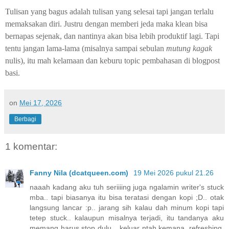
Tulisan yang bagus adalah tulisan yang selesai tapi jangan terlalu
memaksakan diri. Justru dengan memberi jeda maka klean bisa
bernapas sejenak, dan nantinya akan bisa lebih produktif lagi. Tapi
tentu jangan lama-lama (misalnya sampai sebulan
mutung kagak
nulis), itu mah kelamaan dan keburu topic pembahasan di blogpost
basi.
on
Mei 17, 2026
Berbagi
1 komentar:
Fanny Nila (dcatqueen.com)
19 Mei 2026 pukul 21.26
naaah kadang aku tuh seriiiing juga ngalamin writer's stuck
mba.. tapi biasanya itu bisa teratasi dengan kopi ;D.. otak
langsung lancar :p.. jarang sih kalau dah minum kopi tapi
tetep stuck.. kalaupun misalnya terjadi, itu tandanya aku
memang harus stop dulu... keluar ntah kemana, refreshing,