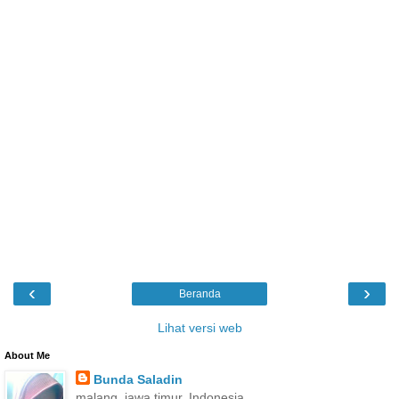
‹
›
Beranda
Lihat versi web
About Me
Bunda Saladin
malang, jawa timur, Indonesia