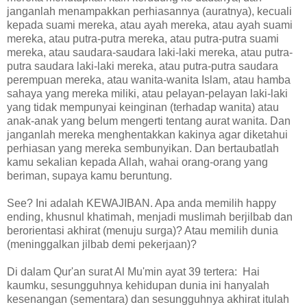
janganlah menampakkan perhiasannya (auratnya), kecuali
kepada suami mereka, atau ayah mereka, atau ayah suami
mereka, atau putra-putra mereka, atau putra-putra suami
mereka, atau saudara-saudara laki-laki mereka, atau putra-
putra saudara laki-laki mereka, atau putra-putra saudara
perempuan mereka, atau wanita-wanita Islam, atau hamba
sahaya yang mereka miliki, atau pelayan-pelayan laki-laki
yang tidak mempunyai keinginan (terhadap wanita) atau
anak-anak yang belum mengerti tentang aurat wanita. Dan
janganlah mereka menghentakkan kakinya agar diketahui
perhiasan yang mereka sembunyikan. Dan bertaubatlah
kamu sekalian kepada Allah, wahai orang-orang yang
beriman, supaya kamu beruntung.
See? Ini adalah KEWAJIBAN. Apa anda memilih happy
ending, khusnul khatimah, menjadi muslimah berjilbab dan
berorientasi akhirat (menuju surga)? Atau memilih dunia
(meninggalkan jilbab demi pekerjaan)?
Di dalam Qur'an surat Al Mu'min ayat 39 tertera: Hai
kaumku, sesungguhnya kehidupan dunia ini hanyalah
kesenangan (sementara) dan sesungguhnya akhirat itulah