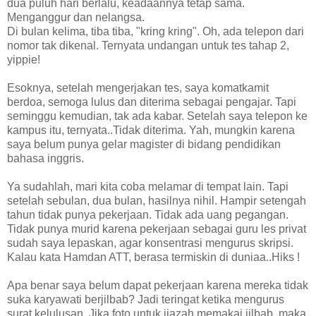
dua puluh hari berlalu, keadaannya tetap sama.
Menganggur dan nelangsa.
Di bulan kelima, tiba tiba, "kring kring". Oh, ada telepon dari
nomor tak dikenal. Ternyata undangan untuk tes tahap 2,
yippie!
Esoknya, setelah mengerjakan tes, saya komatkamit
berdoa, semoga lulus dan diterima sebagai pengajar. Tapi
seminggu kemudian, tak ada kabar. Setelah saya telepon ke
kampus itu, ternyata..Tidak diterima. Yah, mungkin karena
saya belum punya gelar magister di bidang pendidikan
bahasa inggris.
Ya sudahlah, mari kita coba melamar di tempat lain. Tapi
setelah sebulan, dua bulan, hasilnya nihil. Hampir setengah
tahun tidak punya pekerjaan. Tidak ada uang pegangan.
Tidak punya murid karena pekerjaan sebagai guru les privat
sudah saya lepaskan, agar konsentrasi mengurus skripsi.
Kalau kata Hamdan ATT, berasa termiskin di duniaa..Hiks !
Apa benar saya belum dapat pekerjaan karena mereka tidak
suka karyawati berjilbab? Jadi teringat ketika mengurus
surat kelulusan. Jika foto untuk ijazah memakai jilbab, maka