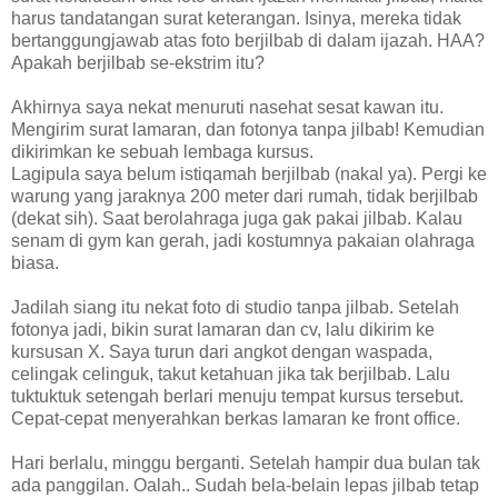
harus tandatangan surat keterangan. Isinya, mereka tidak
bertanggungjawab atas foto berjilbab di dalam ijazah. HAA?
Apakah berjilbab se-ekstrim itu?
Akhirnya saya nekat menuruti nasehat sesat kawan itu.
Mengirim surat lamaran, dan fotonya tanpa jilbab! Kemudian
dikirimkan ke sebuah lembaga kursus.
Lagipula saya belum istiqamah berjilbab (nakal ya). Pergi ke
warung yang jaraknya 200 meter dari rumah, tidak berjilbab
(dekat sih). Saat berolahraga juga gak pakai jilbab. Kalau
senam di gym kan gerah, jadi kostumnya pakaian olahraga
biasa.
Jadilah siang itu nekat foto di studio tanpa jilbab. Setelah
fotonya jadi, bikin surat lamaran dan cv, lalu dikirim ke
kursusan X. Saya turun dari angkot dengan waspada,
celingak celinguk, takut ketahuan jika tak berjilbab. Lalu
tuktuktuk setengah berlari menuju tempat kursus tersebut.
Cepat-cepat menyerahkan berkas lamaran ke front office.
Hari berlalu, minggu berganti. Setelah hampir dua bulan tak
ada panggilan. Oalah.. Sudah bela-belain lepas jilbab tetap