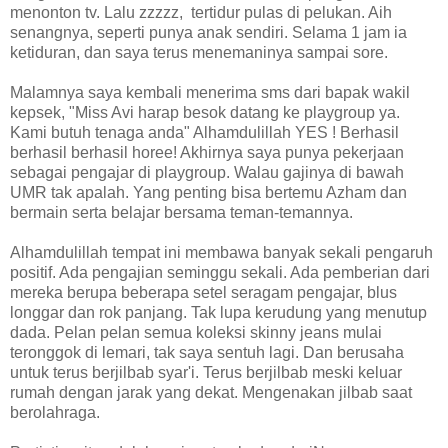
menonton tv. Lalu zzzzz, tertidur pulas di pelukan. Aih
senangnya, seperti punya anak sendiri. Selama 1 jam ia
ketiduran, dan saya terus menemaninya sampai sore.
Malamnya saya kembali menerima sms dari bapak wakil
kepsek, "Miss Avi harap besok datang ke playgroup ya.
Kami butuh tenaga anda" Alhamdulillah YES ! Berhasil
berhasil berhasil horee! Akhirnya saya punya pekerjaan
sebagai pengajar di playgroup. Walau gajinya di bawah
UMR tak apalah. Yang penting bisa bertemu Azham dan
bermain serta belajar bersama teman-temannya.
Alhamdulillah tempat ini membawa banyak sekali pengaruh
positif. Ada pengajian seminggu sekali. Ada pemberian dari
mereka berupa beberapa setel seragam pengajar, blus
longgar dan rok panjang. Tak lupa kerudung yang menutup
dada. Pelan pelan semua koleksi skinny jeans mulai
teronggok di lemari, tak saya sentuh lagi. Dan berusaha
untuk terus berjilbab syar'i. Terus berjilbab meski keluar
rumah dengan jarak yang dekat. Mengenakan jilbab saat
berolahraga.