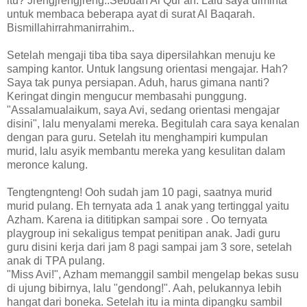
itu? Jrengjrengjreng..Sebuah Al Qur an. Lalu saya diminta
untuk membaca beberapa ayat di surat Al Baqarah.
Bismillahirrahmanirrahim..
Setelah mengaji tiba tiba saya dipersilahkan menuju ke
samping kantor. Untuk langsung orientasi mengajar. Hah?
Saya tak punya persiapan. Aduh, harus gimana nanti?
Keringat dingin mengucur membasahi punggung.
"Assalamualaikum, saya Avi, sedang orientasi mengajar
disini", lalu menyalami mereka. Begitulah cara saya kenalan
dengan para guru. Setelah itu menghampiri kumpulan
murid, lalu asyik membantu mereka yang kesulitan dalam
meronce kalung.
Tengtengnteng! Ooh sudah jam 10 pagi, saatnya murid
murid pulang. Eh ternyata ada 1 anak yang tertinggal yaitu
Azham. Karena ia dititipkan sampai sore . Oo ternyata
playgroup ini sekaligus tempat penitipan anak. Jadi guru
guru disini kerja dari jam 8 pagi sampai jam 3 sore, setelah
anak di TPA pulang.
"Miss Avi!", Azham memanggil sambil mengelap bekas susu
di ujung bibirnya, lalu "gendong!". Aah, pelukannya lebih
hangat dari boneka. Setelah itu ia minta dipangku sambil