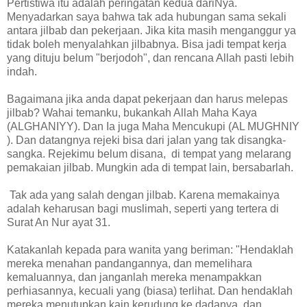
Pertistiwa itu adalah peringatan kedua dariNya.
Menyadarkan saya bahwa tak ada hubungan sama sekali
antara jilbab dan pekerjaan. Jika kita masih menganggur ya
tidak boleh menyalahkan jilbabnya. Bisa jadi tempat kerja
yang dituju belum "berjodoh", dan rencana Allah pasti lebih
indah.
Bagaimana jika anda dapat pekerjaan dan harus melepas
jilbab? Wahai temanku, bukankah Allah Maha Kaya
(ALGHANIYY). Dan Ia juga Maha Mencukupi (AL MUGHNIY
). Dan datangnya rejeki bisa dari jalan yang tak disangka-
sangka. Rejekimu belum disana, di tempat yang melarang
pemakaian jilbab. Mungkin ada di tempat lain, bersabarlah.
Tak ada yang salah dengan jilbab. Karena memakainya
adalah keharusan bagi muslimah, seperti yang tertera di
Surat An Nur ayat 31.
Katakanlah kepada para wanita yang beriman: "Hendaklah
mereka menahan pandangannya, dan memelihara
kemaluannya, dan janganlah mereka menampakkan
perhiasannya, kecuali yang (biasa) terlihat. Dan hendaklah
mereka menutupkan kain kerudung ke dadanya, dan