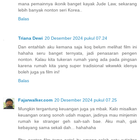
mana pemainnya ikonik banget kayak Jude Law, sekarang
lebih banyak nonton seri Korea..
Balas
Triana Dewi
20 Desember 2024 pukul 07.24
Dan entahlah aku kemana saja koq belum melihat film ini
hahaha seru banget ternyata, jadi penasaran pengen
nonton. Kalau kita tukeran rumah yang ada pada pingsan
karena rumah kita yang super tradisional wkwwkk idenya
boleh juga ya film ini!
Balas
Fajarwalker.com
20 Desember 2024 pukul 07.25
Mungkin tergantung keuangan juga ya mbak. Kalo misalkan
keuangan orang sonoh udah mapan, jadinya mau minjemin
rumah ke stranger geh sah-sah bae. Aku mah, gak
kebayang sama sekali dah... hahahaha
Btw, nonton film tema natal itu emang salah satu rutinitas