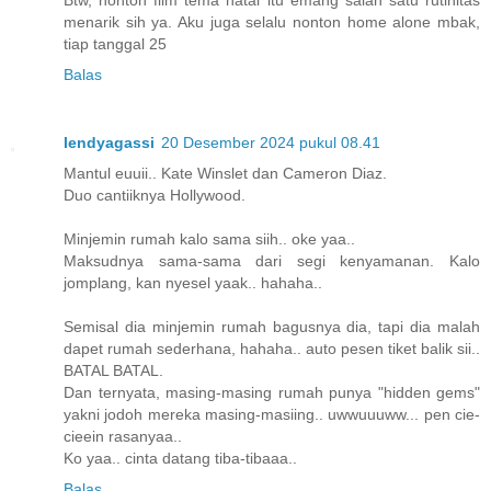
menarik sih ya. Aku juga selalu nonton home alone mbak,
tiap tanggal 25
Balas
lendyagassi
20 Desember 2024 pukul 08.41
Mantul euuii.. Kate Winslet dan Cameron Diaz.
Duo cantiiknya Hollywood.
Minjemin rumah kalo sama siih.. oke yaa..
Maksudnya sama-sama dari segi kenyamanan. Kalo
jomplang, kan nyesel yaak.. hahaha..
Semisal dia minjemin rumah bagusnya dia, tapi dia malah
dapet rumah sederhana, hahaha.. auto pesen tiket balik sii..
BATAL BATAL.
Dan ternyata, masing-masing rumah punya "hidden gems"
yakni jodoh mereka masing-masiing.. uwwuuuww... pen cie-
cieein rasanyaa..
Ko yaa.. cinta datang tiba-tibaaa..
Balas