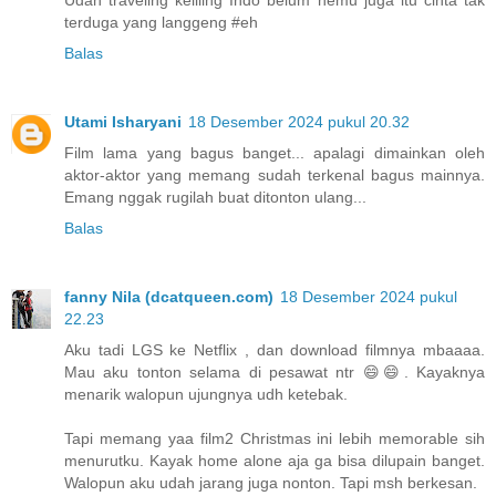
Udah traveling keliling Indo belum nemu juga itu cinta tak
terduga yang langgeng #eh
Balas
Utami Isharyani
18 Desember 2024 pukul 20.32
Film lama yang bagus banget... apalagi dimainkan oleh
aktor-aktor yang memang sudah terkenal bagus mainnya.
Emang nggak rugilah buat ditonton ulang...
Balas
fanny Nila (dcatqueen.com)
18 Desember 2024 pukul
22.23
Aku tadi LGS ke Netflix , dan download filmnya mbaaaa.
Mau aku tonton selama di pesawat ntr 😄😄. Kayaknya
menarik walopun ujungnya udh ketebak.
Tapi memang yaa film2 Christmas ini lebih memorable sih
menurutku. Kayak home alone aja ga bisa dilupain banget.
Walopun aku udah jarang juga nonton. Tapi msh berkesan.