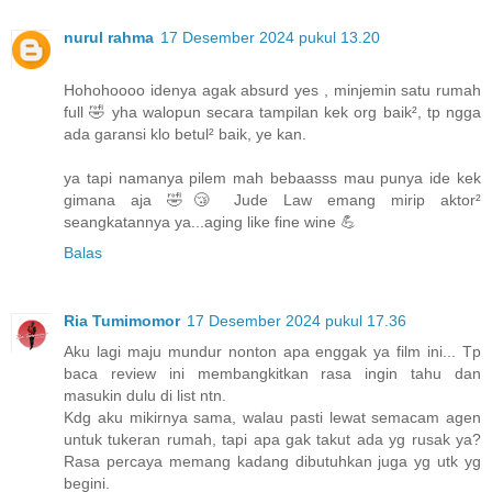
nurul rahma
17 Desember 2024 pukul 13.20
Hohohoooo idenya agak absurd yes , minjemin satu rumah
full 🤣 yha walopun secara tampilan kek org baik², tp ngga
ada garansi klo betul² baik, ye kan.
ya tapi namanya pilem mah bebaasss mau punya ide kek
gimana aja 🤣😴 Jude Law emang mirip aktor²
seangkatannya ya...aging like fine wine 💪
Balas
Ria Tumimomor
17 Desember 2024 pukul 17.36
Aku lagi maju mundur nonton apa enggak ya film ini... Tp
baca review ini membangkitkan rasa ingin tahu dan
masukin dulu di list ntn.
Kdg aku mikirnya sama, walau pasti lewat semacam agen
untuk tukeran rumah, tapi apa gak takut ada yg rusak ya?
Rasa percaya memang kadang dibutuhkan juga yg utk yg
begini.