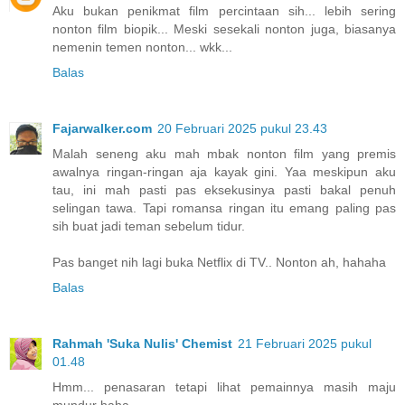
Aku bukan penikmat film percintaan sih... lebih sering
nonton film biopik... Meski sesekali nonton juga, biasanya
nemenin temen nonton... wkk...
Balas
Fajarwalker.com
20 Februari 2025 pukul 23.43
Malah seneng aku mah mbak nonton film yang premis
awalnya ringan-ringan aja kayak gini. Yaa meskipun aku
tau, ini mah pasti pas eksekusinya pasti bakal penuh
selingan tawa. Tapi romansa ringan itu emang paling pas
sih buat jadi teman sebelum tidur.
Pas banget nih lagi buka Netflix di TV.. Nonton ah, hahaha
Balas
Rahmah 'Suka Nulis' Chemist
21 Februari 2025 pukul
01.48
Hmm... penasaran tetapi lihat pemainnya masih maju
mundur haha