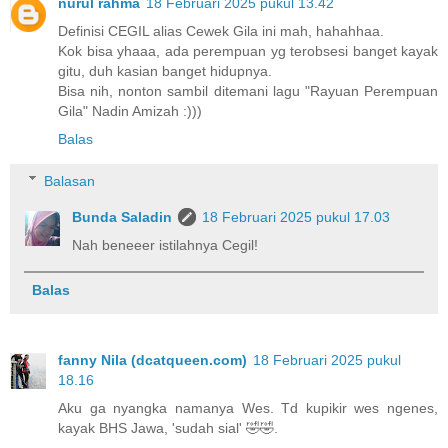
nurul rahma
18 Februari 2025 pukul 13.42
Definisi CEGIL alias Cewek Gila ini mah, hahahhaa.
Kok bisa yhaaa, ada perempuan yg terobsesi banget kayak
gitu, duh kasian banget hidupnya.
Bisa nih, nonton sambil ditemani lagu "Rayuan Perempuan
Gila" Nadin Amizah :)))
Balas
Balasan
Bunda Saladin
18 Februari 2025 pukul 17.03
Nah beneeer istilahnya Cegil!
Balas
fanny Nila (dcatqueen.com)
18 Februari 2025 pukul
18.16
Aku ga nyangka namanya Wes. Td kupikir wes ngenes,
kayak BHS Jawa, 'sudah sial' 🤣🤣.