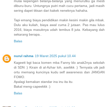
mulai kepengen belanja-belanja yang menurutku ga mesti
diburu-buru. Untungnya putri mah cucu pertama, jadi masih
sering dapet titisan dari kakek neneknya hahaha.
Tapi emang biaya pendidikan makin kesini makin gila mbak.
Dulu aku kuliah, biaya awal cuma 2 jutaan. Pas mau lulus
2016, biaya masuknya udah tembus 8 juta. Kebayang dah
sekarang berapa..
Balas
nurul rahma
19 Maret 2025 pukul 10.44
Kageett bgt baca komen mba Fanny klo anak2nya sekolah
di SDN :) Kirain di al-Azhar loh, aseliikk :) Ternyata utk jadi
ortu memang kuncinya kudu self awareness dan JANGAN
FOMO.
Apalagi kemakan standar ina inu ita itu.
Bakal meng-capeekkk :)
Balas