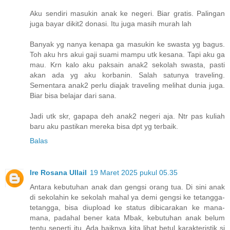
Aku sendiri masukin anak ke negeri. Biar gratis. Palingan
juga bayar dikit2 donasi. Itu juga masih murah lah
Banyak yg nanya kenapa ga masukin ke swasta yg bagus.
Toh aku hrs akui gaji suami mampu utk kesana. Tapi aku ga
mau. Krn kalo aku paksain anak2 sekolah swasta, pasti
akan ada yg aku korbanin. Salah satunya traveling.
Sementara anak2 perlu diajak traveling melihat dunia juga.
Biar bisa belajar dari sana.
Jadi utk skr, gapapa deh anak2 negeri aja. Ntr pas kuliah
baru aku pastikan mereka bisa dpt yg terbaik.
Balas
Ire Rosana Ullail
19 Maret 2025 pukul 05.35
Antara kebutuhan anak dan gengsi orang tua. Di sini anak
di sekolahin ke sekolah mahal ya demi gengsi ke tetangga-
tetangga, bisa diupload ke status dibicarakan ke mana-
mana, padahal bener kata Mbak, kebutuhan anak belum
tentu seperti itu. Ada baiknya kita lihat betul karakteristik si